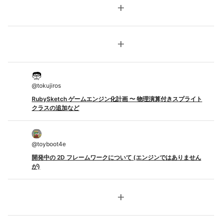
add
add
@
tokujiros
RubySketch ゲームエンジン化計画 〜 物理演算付きスプライト
クラスの追加など
@
toyboot4e
開発中の 2D フレームワークについて (エンジンではありません
が)
add