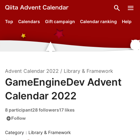
search
menu
Top
Calendars
Gift campaign
Calendar ranking
Help
Advent Calendar
2022
/
Library & Framework
GameEngineDev Advent
Calendar 2022
8 participant
28 followers
17 likes
add_circle
Follow
Category：Library & Framework