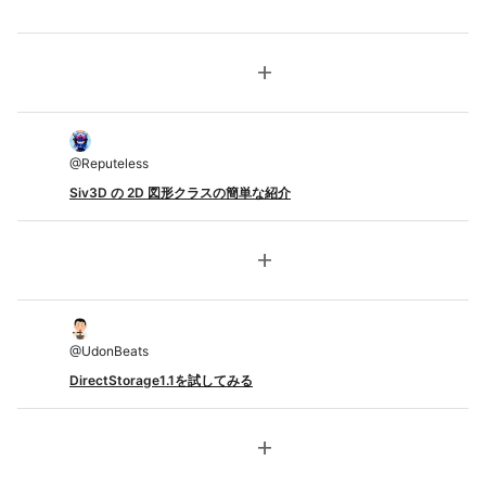
add
@
Reputeless
Siv3D の 2D 図形クラスの簡単な紹介
add
@
UdonBeats
DirectStorage1.1を試してみる
add