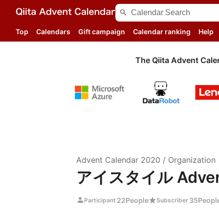
search
Top
Calendars
Gift campaign
Calendar ranking
Help
The Qiita Advent Cale
Advent Calendar
2020
/
Organization
アイスタイル Advent 
person
star
22
People
35
Peopl
Participant
Subscriber