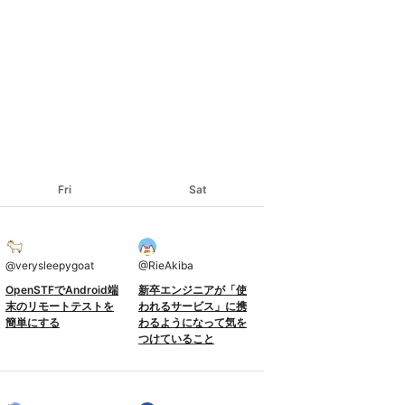
Fri
Sat
@
verysleepygoat
@
RieAkiba
OpenSTFでAndroid端
新卒エンジニアが「使
末のリモートテストを
われるサービス」に携
簡単にする
わるようになって気を
つけていること