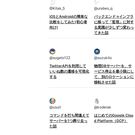
@
Kitak_5
@
urabes_q
iOSとAndroidの簡単な
バックエンド→インフラ
比較をしてみた(初心者
に移って「監視」に対す
向け)
る意識が少しずつ変わっ
てきた話
@
sugato122
@
suzukito
TwitterAPIを利用して
物理DBサーバーを、サ
いいね数の遷移を可視化
ービス停止を最小限にし
する
て、別のロケーションに
移転させた話
@
usuit
@
koderak
コマンドを打ち間違えて
はじめてのGoogle Clou
サーバーを1つ葬り去っ
d Platform（GCP）
た話