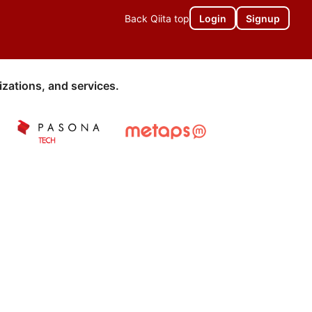
Back Qiita top
Login
Signup
zations, and services.