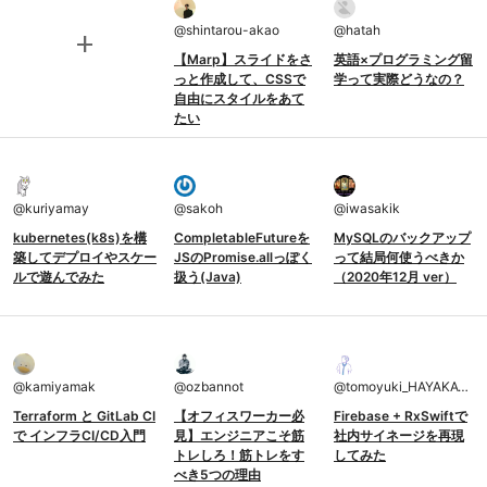
@
shintarou-akao
@
hatah
add
【Marp】スライドをさ
英語×プログラミング留
っと作成して、CSSで
学って実際どうなの？
自由にスタイルをあて
たい
@
kuriyamay
@
sakoh
@
iwasakik
kubernetes(k8s)を構
CompletableFutureを
MySQLのバックアップ
築してデプロイやスケー
JSのPromise.allっぽく
って結局何使うべきか
ルで遊んでみた
扱う(Java)
（2020年12月 ver）
@
kamiyamak
@
ozbannot
@
tomoyuki_HAYAKAWA
Terraform と GitLab CI
【オフィスワーカー必
Firebase + RxSwiftで
で インフラCI/CD入門
見】エンジニアこそ筋
社内サイネージを再現
トレしろ！筋トレをす
してみた
べき5つの理由