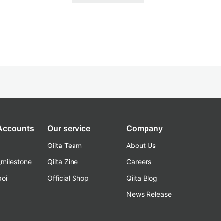
 Accounts
Our service
Company
Qiita Team
About Us
_milestone
Qiita Zine
Careers
poi
Official Shop
Qiita Blog
k
News Release