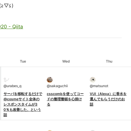
▽≦)
0 - Qiita
Tue
Wed
Thu
@
urabes_q
@
sakaguchii
@
matsunot
サーバを移転するだけで
csscombを使ってコー
VUI（Alexa）に香水を
@cosmeサイト全体の
ドの整理整頓を心掛け
選んでもらうだけのお
レスポンスタイムが3
る
話
0％も改善した、という
話