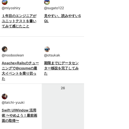
@
miyoshiry
@
sugato122
１年目のエンジニアが
見やすい、読みやすいS
ユニットテストを書い
QL
てみて感じたこと
@
nooboolean
@
otsukak
Apache×Railsのチュー
期限までにデータセン
ニングで@cosmeの最
ター移設を完了してみ
大イベントを乗り切っ
た
た
26
@
taichi-yuuki
Swift UIWindow 活用
術 〜やめよう！最前画
面の取得〜