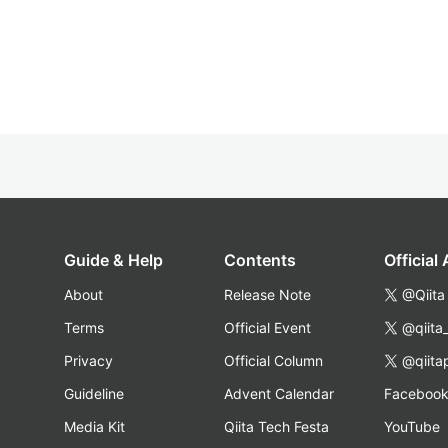
Guide & Help
Contents
Official
About
Release Note
@Qiita
Terms
Official Event
@qiita
Privacy
Official Column
@qiita
Guideline
Advent Calendar
Faceboo
Media Kit
Qiita Tech Festa
YouTube