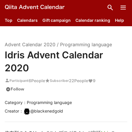
search
menu
Top
Calendars
Gift campaign
Calendar ranking
Help
Advent Calendar
2020
/
Programming language
Idris Advent Calendar
2020
person
star
6
People
22
People
9
Participant
Subscriber
add_circle
Follow
Category：Programming language
Creator
：
@
blackenedgold