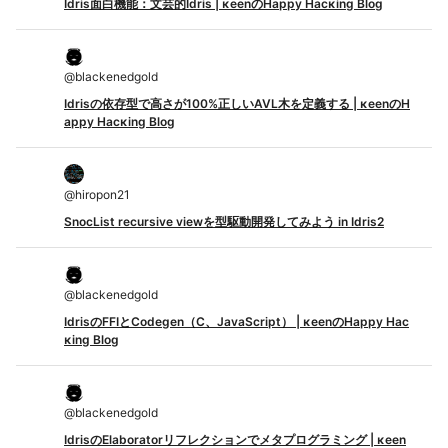
Idris面白機能：文芸的Idris | κeenのHappy Hacκing Blog
@
blackenedgold
Idrisの依存型で高さが100%正しいAVL木を定義する | κeenのH
appy Hacκing Blog
@
hiropon21
SnocList recursive viewを型駆動開発してみよう in Idris2
@
blackenedgold
IdrisのFFIとCodegen（C、JavaScript） | κeenのHappy Hac
κing Blog
@
blackenedgold
IdrisのElaboratorリフレクションでメタプログラミング | κeen