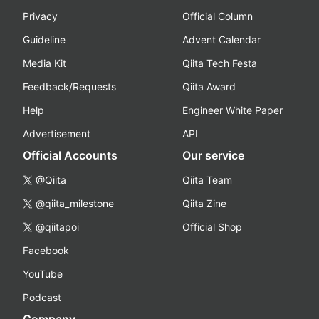
Privacy
Official Column
Guideline
Advent Calendar
Media Kit
Qiita Tech Festa
Feedback/Requests
Qiita Award
Help
Engineer White Paper
Advertisement
API
Official Accounts
Our service
@Qiita
Qiita Team
@qiita_milestone
Qiita Zine
@qiitapoi
Official Shop
Facebook
YouTube
Podcast