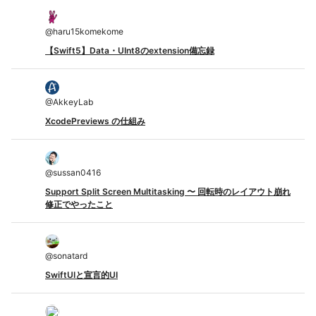
@
haru15komekome
【Swift5】Data・UInt8のextension備忘録
@
AkkeyLab
XcodePreviews の仕組み
@
sussan0416
Support Split Screen Multitasking 〜 回転時のレイアウト崩れ
修正でやったこと
@
sonatard
SwiftUIと宣言的UI