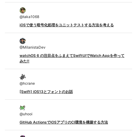
@
taka1068
iOSで使う暗号化処理をユニットテストする方法を考える
@
MilanistaDev
watchOS 6 の注目点をふまえてSwiftUIでWatch Appを作って
みた!!
@
hcrane
[Swift] iOS13とフォントのお話
@
uhooi
GitHub ActionsでiOSアプリのCI環境を構築する方法