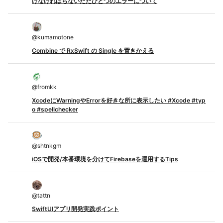
けなければらないただひとつのエラーについて
@
kumamotone
Combine で RxSwift の Single を置きかえる
@
fromkk
XcodeにWarningやErrorを好きな所に表示したい #Xcode #typ
o #spellchecker
@
shtnkgm
iOSで開発/本番環境を分けてFirebaseを運用するTips
@
tattn
SwiftUIアプリ開発実践ポイント