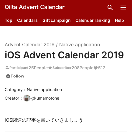
search
menu
Top
Calendars
Gift campaign
Calendar ranking
Help
Advent Calendar
2019
/
Native application
iOS Advent Calendar 2019
person
star
25
People
208
People
512
Participant
Subscriber
add_circle
Follow
Category：Native application
Creator
：
@
kumamotone
iOS関連の記事を書いていきましょう