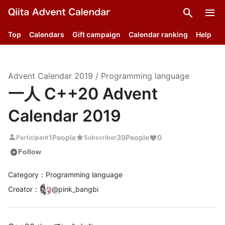
search
menu
Top
Calendars
Gift campaign
Calendar ranking
Help
Advent Calendar
2019
/
Programming language
一人 C++20 Advent
Calendar 2019
person
star
1
People
39
People
0
Participant
Subscriber
add_circle
Follow
Category：Programming language
Creator
：
@
pink_bangbi