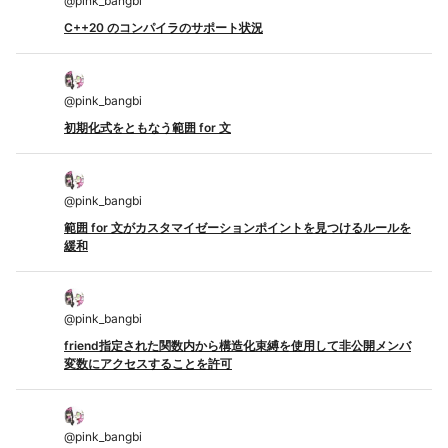
@
pink_bangbi
C++20 のコンパイラのサポート状況
@
pink_bangbi
初期化式をともなう範囲 for 文
@
pink_bangbi
範囲 for 文がカスタマイゼーションポイントを見つけるルールを
緩和
@
pink_bangbi
friend指定された関数内から構造化束縛を使用して非公開メンバ
変数にアクセスすることを許可
@
pink_bangbi