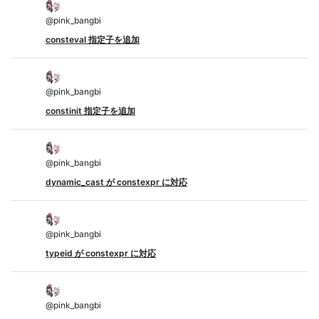
@
pink_bangbi
consteval 指定子を追加
@
pink_bangbi
constinit 指定子を追加
@
pink_bangbi
dynamic_cast が constexpr に対応
@
pink_bangbi
typeid が constexpr に対応
@
pink_bangbi