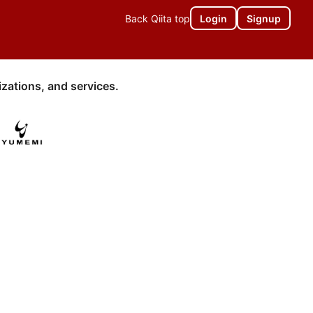
Back Qiita top
Login
Signup
zations, and services.