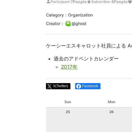
person
star
7
People
4
People
Participant
Subscriber
Category：Organization
Creator
：
@
ghost
ケーシーエスキャロット社員による Adven
過去のアドベントカレンダー
2017年
X(Twitter)
Facebook
Sun
Mon
25
26