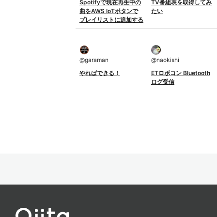
Spotifyで現在再生中の
TV番組表を取得してみ
曲をAWS IoTボタンで
たい
プレイリストに追加する
@
garaman
@
naokishi
やればできる！
ETロボコン Bluetooth
ログ受信