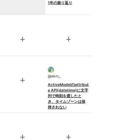
1年の振り返り
add
add
@
ekrc_
add
ActiveModelのattribut
e API(datetime)に文字
列で時刻を渡したと
き、タイムゾーンは保
持されない
add
add