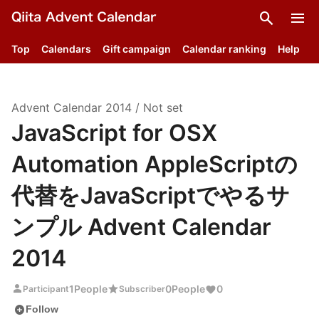
search
menu
Top
Calendars
Gift campaign
Calendar ranking
Help
Advent Calendar
2014
/
Not set
JavaScript for OSX
Automation AppleScriptの
代替をJavaScriptでやるサ
ンプル Advent Calendar
2014
person
star
1
People
0
People
0
Participant
Subscriber
add_circle
Follow