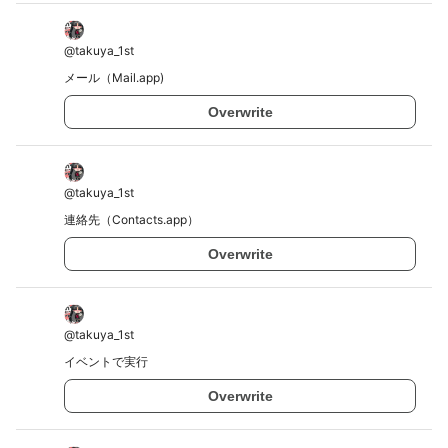
@
takuya_1st
メール（Mail.app)
Overwrite
@
takuya_1st
連絡先（Contacts.app）
Overwrite
@
takuya_1st
イベントで実行
Overwrite