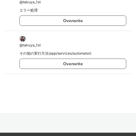
@
takuya_1st
エラー処理
Overwrite
@
takuya_1st
その他の実行方法(app/services/automator)
Overwrite