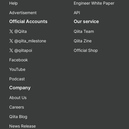
Help
Engineer White Paper
Advertisement
API
Official Accounts
Our service
@Qiita
Qiita Team
@qiita_milestone
Qiita Zine
@qiitapoi
Official Shop
Facebook
YouTube
Podcast
Company
About Us
Careers
Qiita Blog
News Release