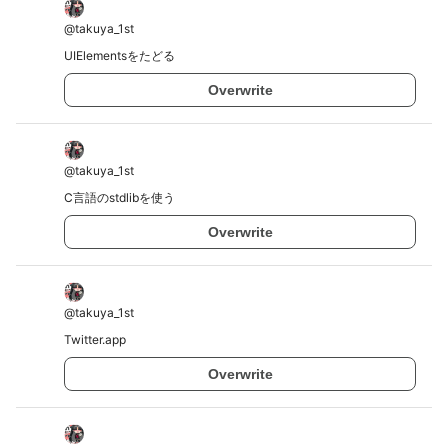
@
takuya_1st
UIElementsをたどる
Overwrite
@
takuya_1st
C言語のstdlibを使う
Overwrite
@
takuya_1st
Twitter.app
Overwrite