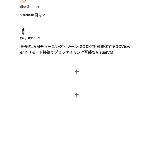
@
bitter_fox
Valhalla回り？
@
iyunoriue
最強のJVMチューニング・ツール: GCログを可視化するGCView
erとリモート接続でプロファイリング可能なVisualVM
add
add