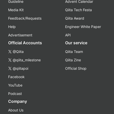
Guideline
Advent Calendar
Media Kit
Qiita Tech Festa
Feedback/Requests
Qiita Award
Help
Engineer White Paper
Advertisement
API
Official Accounts
Our service
@Qiita
Qiita Team
@qiita_milestone
Qiita Zine
@qiitapoi
Official Shop
Facebook
YouTube
Podcast
Company
About Us