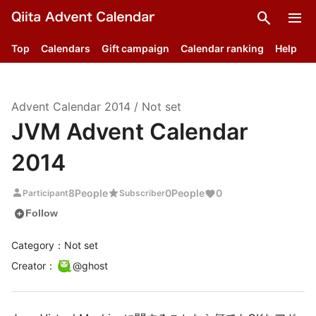
search
menu
Top
Calendars
Gift campaign
Calendar ranking
Help
Advent Calendar
2014
/
Not set
JVM Advent Calendar
2014
person
star
8
People
0
People
0
Participant
Subscriber
add_circle
Follow
Category：Not set
Creator
：
@
ghost