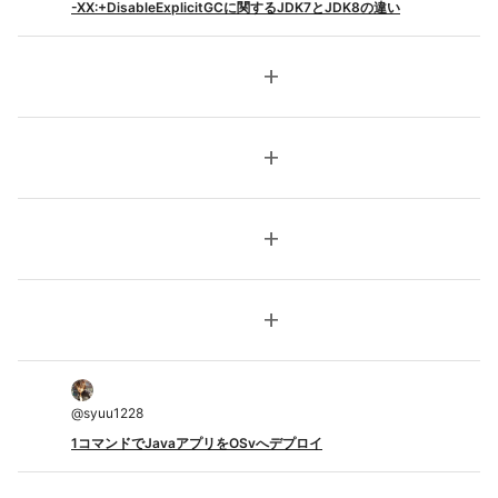
-XX:+DisableExplicitGCに関するJDK7とJDK8の違い
add
add
add
add
@
syuu1228
1コマンドでJavaアプリをOSvへデプロイ