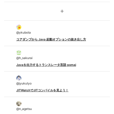
add
@
ykubota
コアダンプから Java 起動オプションの抜き出し方
@
h_sakurai
Javaを出力するトランスレータ言語 gomaj
@
jyukutyo
JITWatchでJITコンパイルを見よう！
@
n_agetsu