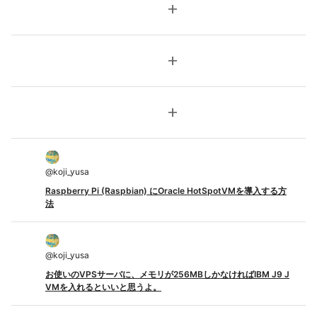
add
add
add
@
koji_yusa
Raspberry Pi (Raspbian) にOracle HotSpotVMを導入する方
法
@
koji_yusa
お使いのVPSサーバに、メモリが256MBしかなければIBM J9 J
VMを入れるといいと思うよ。