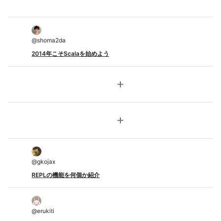
@
shoma2da
2014年こそScalaを始めよう
add
add
@
gkojax
REPLの機能を何個か紹介
@
erukiti