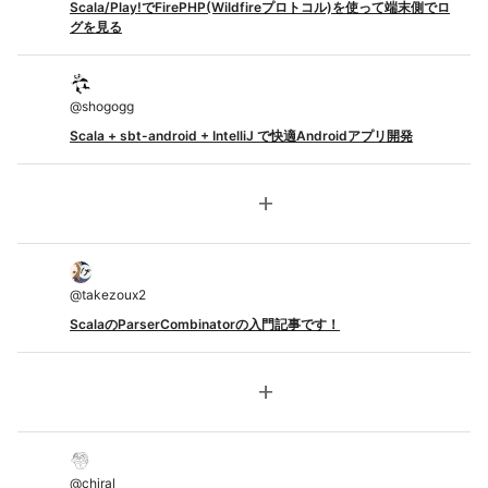
Scala/Play!でFirePHP(Wildfireプロトコル)を使って端末側でロ
グを見る
@
shogogg
Scala + sbt-android + IntelliJ で快適Androidアプリ開発
add
@
takezoux2
ScalaのParserCombinatorの入門記事です！
add
@
chiral