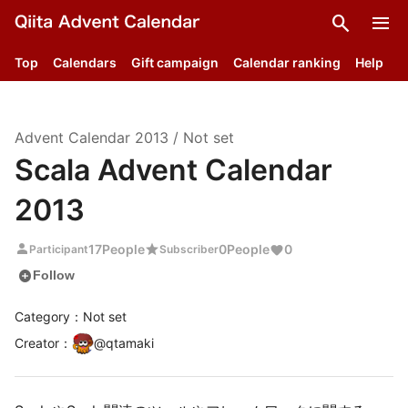
search
menu
Top
Calendars
Gift campaign
Calendar ranking
Help
Advent Calendar
2013
/
Not set
Scala Advent Calendar
2013
person
star
17
People
0
People
0
Participant
Subscriber
add_circle
Follow
Category：Not set
Creator
：
@
qtamaki