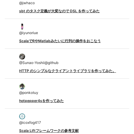
@
jwhaco
sbt のタスク定義が大変なので DSL を作ってみた
@
iyunoriue
ScalaでRやMatlabみたいに行列の操作をおこなう
@
Sunao-Yoshii@github
HTTP のシンプルなクライアントライブラリを作ってみた。
@
ponkotuy
hotpepper4sを作ってみた
@
icoxfog417
Scala Liftフレームワークの参考文献