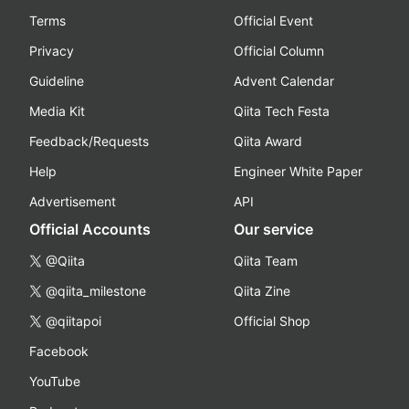
Terms
Official Event
Privacy
Official Column
Guideline
Advent Calendar
Media Kit
Qiita Tech Festa
Feedback/Requests
Qiita Award
Help
Engineer White Paper
Advertisement
API
Official Accounts
Our service
@Qiita
Qiita Team
@qiita_milestone
Qiita Zine
@qiitapoi
Official Shop
Facebook
YouTube