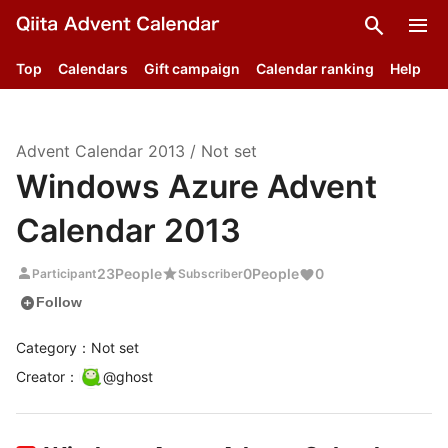
search
menu
Top
Calendars
Gift campaign
Calendar ranking
Help
Advent Calendar
2013
/
Not set
Windows Azure Advent
Calendar 2013
person
star
23
People
0
People
0
Participant
Subscriber
add_circle
Follow
Category：Not set
Creator
：
@
ghost