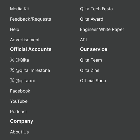
Media Kit
Qiita Tech Festa
Feedback/Requests
Qiita Award
Help
Engineer White Paper
Advertisement
API
Official Accounts
Our service
@Qiita
Qiita Team
@qiita_milestone
Qiita Zine
@qiitapoi
Official Shop
Facebook
YouTube
Podcast
Company
About Us