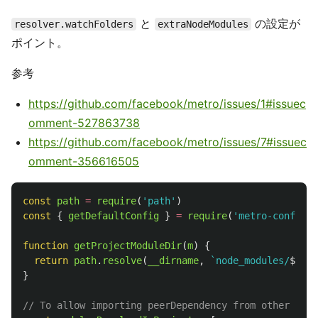
と
の設定が
resolver.watchFolders
extraNodeModules
ポイント。
参考
https://github.com/facebook/metro/issues/1#issuec
omment-527863738
https://github.com/facebook/metro/issues/7#issuec
omment-356616505
const
path
=
require
(
'
path
'
)
const
{
getDefaultConfig
}
=
require
(
'
metro-config
'
)
function
getProjectModuleDir
(
m
)
{
return
path
.
resolve
(
__dirname
,
`node_modules/
${
m
}
`
}
// To allow importing peerDependency from other pack