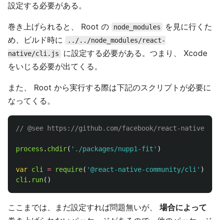
設定する必要がある。
巻き上げられると、 Root の
を見に行くた
node_modules
め、ビルド時に
../../node_modules/react-
に設定する必要がある。つまり、 Xcode
native/cli.js
をいじる必要が出てくる。
また、 Root から実行する際は下記のスクリプトが必要に
なってくる。
// @see https://github.com/facebook/react-native/iss
process
.
chdir
(
'
./packages/nupp1-fit
'
)
var
cli
=
require
(
'
@react-native-community/cli
'
)
cli
.
run
()
ここまでは、まだ設定すれば問題無いが、
場合によって