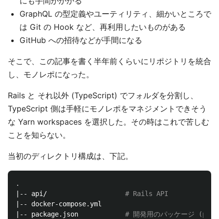
にも手間がかかる
GraphQL の型定義やユーティリティ、細かいところで
は Git の Hook など、再利用したいものがある
GitHub への招待などが手間になる
そこで、この記事を書く半年前くらいにリポジトリを統合
し、モノレポになった。
Rails と それ以外 (TypeScript) でフォルダを分割し、
TypeScript 側は手軽にモノレポをマネジメントできそう
な Yarn workspaces を選択した。その時はこれで苦しむ
ことを知らない。
当初のディレクトリ構成は、下記。
.
|-- api/                    
# Rails API
|-- docker-compose.yml

|-- package.json            
# 開発用のパッケージ (pret