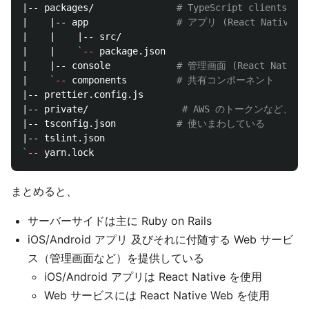
|-- packages/               
# TypeScript clients
|    |-- app                
# アプリ (React Native)
|    |    |-- src/

|    |    
`
--
 package.json

|    |-- console            
# 管理画面 (React Native 
|    
`
--
 components         
# 共有コンポーネント
|-- prettier.config.js

|-- private/                 
# AWS のトークンなど、秘匿
|-- tsconfig.json           
# 使いまわしている
`
--
まとめると、
サーバーサイドは主に Ruby on Rails
iOS/Android アプリ 及びそれに付随する Web サービ
ス（管理画面など）を提供している
iOS/Android アプリは React Native を使用
Web サービスには React Native Web を使用