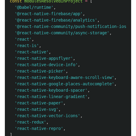
const
modulesResolvedInProject
=
[
'
@babel/runtime
'
,
'
@react-native-firebase/app
'
,
'
@react-native-firebase/analytics
'
,
'
@react-native-community/push-notification-ios
'
,
'
@react-native-community/async-storage
'
,
'
react
'
,
'
react-is
'
,
'
react-native
'
,
'
react-native-appsflyer
'
,
'
react-native-device-info
'
,
'
react-native-picker
'
,
'
react-native-keyboard-aware-scroll-view
'
,
'
react-native-google-places-autocomplete
'
,
'
react-native-keyboard-spacer
'
,
'
react-native-linear-gradient
'
,
'
react-native-paper
'
,
'
react-native-svg
'
,
'
react-native-vector-icons
'
,
'
react-redux
'
,
'
react-native-repro
'
,
]