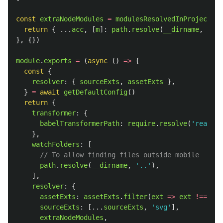
const
extraNodeModules
=
modulesResolvedInProject
.
re
return
{
...
acc
,
[
m
]:
path
.
resolve
(
__dirname
,
`nod
},
{})
module
.
exports
=
(
async 
()
=>
{
const
{
resolver
:
{
sourceExts
,
assetExts
},
}
=
await
getDefaultConfig
()
return
{
transformer
:
{
babelTransformerPath
:
require
.
resolve
(
'
react-n
},
watchFolders
:
[
// To allow finding files outside mobile
path
.
resolve
(
__dirname
,
'
..
'
),
],
resolver
:
{
assetExts
:
assetExts
.
filter
(
ext
=>
ext
!==
'
sv
sourceExts
:
[...
sourceExts
,
'
svg
'
],
extraNodeModules
,