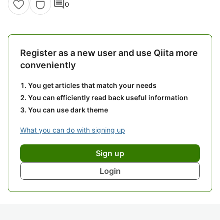
comment
0
Register as a new user and use Qiita more
conveniently
You get articles that match your needs
You can efficiently read back useful information
You can use dark theme
What you can do with signing up
Sign up
Login