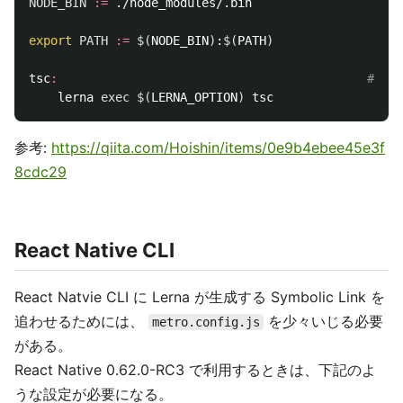
NODE_BIN
:=
 ./node_modules/.bin

export 
PATH
:=
$(
NODE_BIN
)
:
$(
PATH
)
tsc
:
#
 Exe
	lerna 
exec
$(
LERNA_OPTION
)
参考:
https://qiita.com/Hoishin/items/0e9b4ebee45e3f
8cdc29
React Native CLI
React Natvie CLI に Lerna が生成する Symbolic Link を
追わせるためには、
を少々いじる必要
metro.config.js
がある。
React Native 0.62.0-RC3 で利用するときは、下記のよ
うな設定が必要になる。