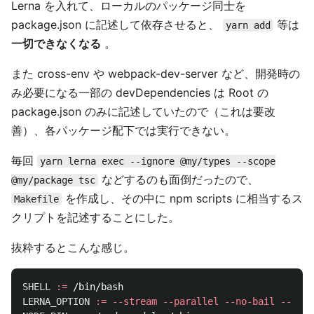
Lerna を入れて、ローカルのパッケージ同士を
package.json に記述して依存させると、
等は
yarn add
一切できなくなる
。
また cross-env や webpack-dev-server など、開発時の
み必要になる一部の devDependencies は Root の
package.json のみに記述していたので（これは要改
善）、各パッケージ配下では実行できない。
毎回
yarn lerna exec --ignore @my/types --scope
などするのも面倒だったので、
@my/package tsc
を作成し、その中に npm scripts に相当するス
Makefile
クリプトを記述することにした。
抜粋するとこんな感じ。
SHELL
:=
LERNA_OPTION
:=
--stream
--parallel
--no-bail
--igno