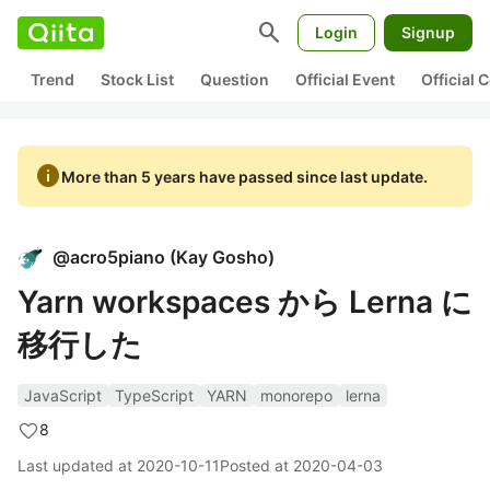
search
Login
Signup
Trend
Stock List
Question
Official Event
Official
info
More than 5 years have passed since last update.
@
acro5piano
(
Kay Gosho
)
Yarn workspaces から Lerna に
移行した
JavaScript
TypeScript
YARN
monorepo
lerna
8
Last updated at
2020-10-11
Posted at
2020-04-03