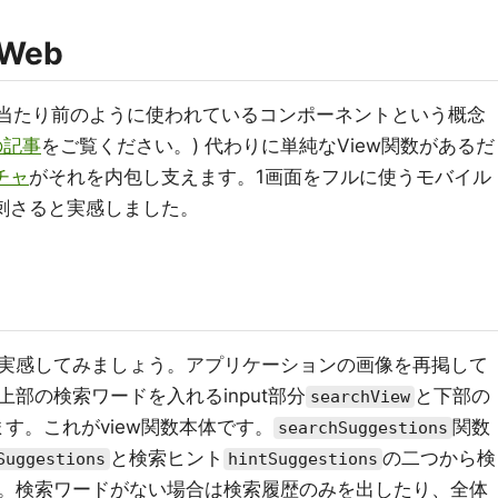
Web
では当たり前のように使われているコンポーネントという概念
の記事
をご覧ください。) 代わりに単純なView関数があるだ
チャ
がそれを内包し支えます。1画面をフルに使うモバイル
に刺さると実感しました。
実感してみましょう。アプリケーションの画像を再掲して
部の検索ワードを入れるinput部分
と下部の
searchView
す。これがview関数本体です。
関数
searchSuggestions
と検索ヒント
の二つから検
Suggestions
hintSuggestions
。検索ワードがない場合は検索履歴のみを出したり、全体