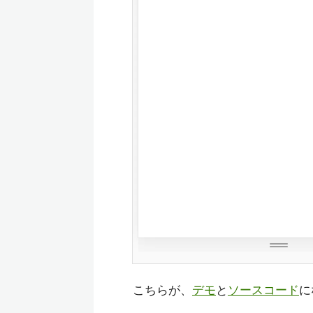
こちらが、
デモ
と
ソースコード
に