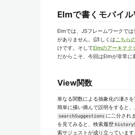
Elmで書くモバイル
Elmでは、JSフレームワーク
がありません。(詳しくは
こちら
けです。そして
Elmのアーキテク
だからこそ、今回はElmが非常
View関数
単なる関数による抽象化の凄さを
簡単に掻い摘んで説明をすると、上
に二分されま
searchSuggestions
を見てみると、検索履歴
history
索サジェストが成り立っています