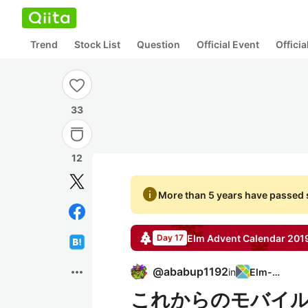
Trend
Stock List
Question
Official Event
Offici
33
12
info
More than 5 years have passed s
Elm
Advent Calendar
201
Day 17
more_horiz
@
ababup1192
in
Elm-jp
これからのモバイル