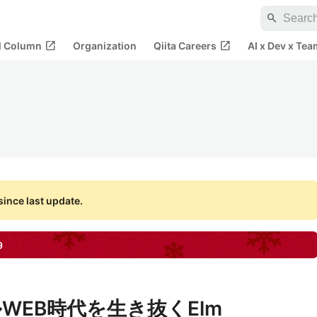
search
open_in_new
open_in_new
al Column
Organization
Qiita Careers
AI x Dev x Tea
ince last update.
9
WEB時代を生き抜くElm