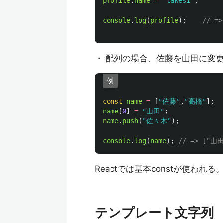
profile
.
name
=
"
takesi
"
;
console
.
log
(
profile
);
// =>
・ 配列の場合、佐藤を山田に変
例
const
name
=
[
"
佐藤
"
,
"
高橋
"
];
name
[
0
]
=
"
山田
"
;
name
.
push
(
"
佐々木
"
);
console
.
log
(
name
);
// => ["山
Reactでは基本constが使われる
テンプレート文字列