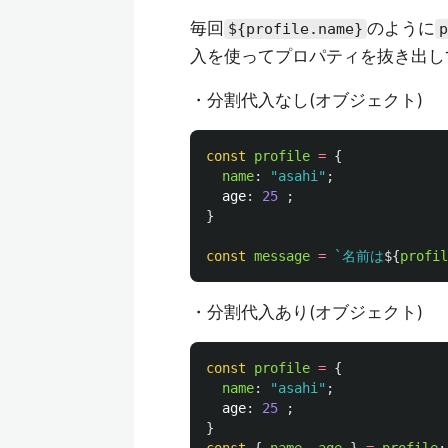
毎回
のように
${profile.name}
p
入を使ってプロパティを抜き出し
・分割代入なし(オブジェクト)
const
profile
=
{
name
:
"
asahi
"
;
age
:
25
;
}
const
message
=
`名前は
${
profil
・分割代入あり(オブジェクト)
const
profile
=
{
name
:
"
asahi
"
;
age
:
25
;
}