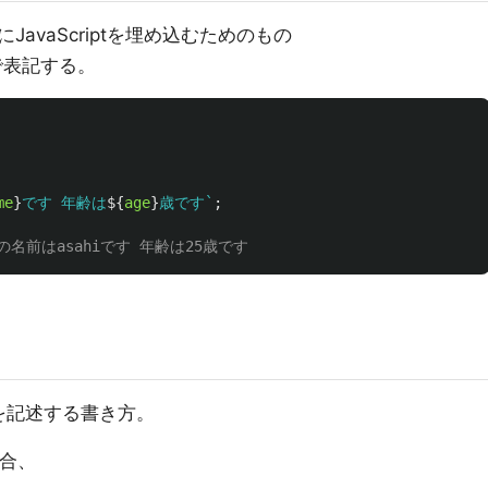
avaScriptを埋め込むためのもの
で表記する。
me
}
です 年齢は
${
age
}
歳です`
;
私の名前はasahiです 年齢は25歳です
を記述する書き方。
場合、