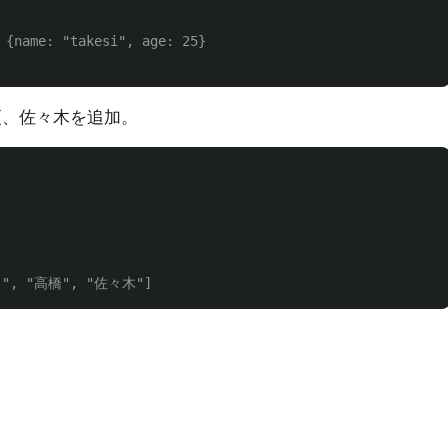
 {name: "takesi", age: 25}
更、佐々木を追加。
田", "高橋", "佐々木"]
。