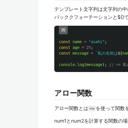
テンプレート文字列は文字列の中にJ
バッククフォーテーションと${}
例
const
name
=
"
asahi
"
;
const
age
=
25
;
const
message
=
`私の名前は
${
na
console
.
log
(
message
);
// => 
アロー関数
アロー関数とは
を使って関数
=>
num1とnum2を計算する関数の