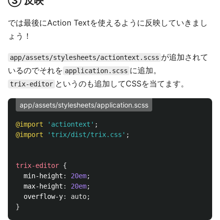
③ 反映
では最後にAction Textを使えるように反映していきまし
ょう！
が追加されて
app/assets/stylesheets/actiontext.scss
いるのでそれを
に追加。
application.scss
というのも追加してCSSを当てます。
trix-editor
app/assets/stylesheets/application.scss
@import
'actiontext'
;
@import
'trix/dist/trix.css'
;
trix-editor
{
min-height
:
20em
;
max-height
:
20em
;
overflow-y
:
auto
;
}