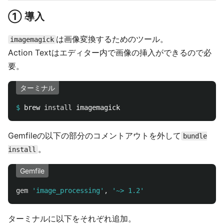
① 導入
は画像変換するためのツール。
imagemagick
Action Textはエディター内で画像の挿入ができるので必
要。
ターミナル
$
brew 
install 
Gemfileの以下の部分のコメントアウトを外して
bundle
。
install
Gemfile
gem
'image_processing'
,
'~> 1.2'
ターミナルに以下をそれぞれ追加。