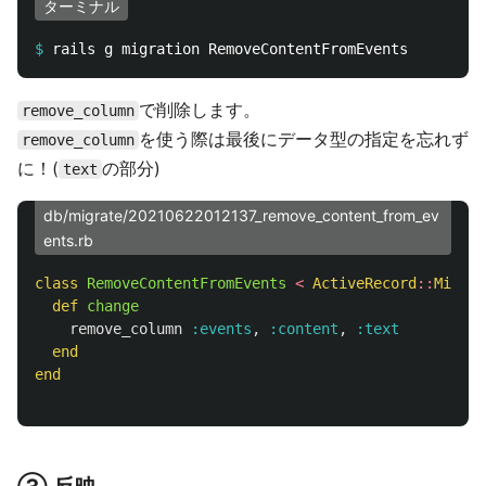
ターミナル
$
で削除します。
remove_column
を使う際は最後にデータ型の指定を忘れず
remove_column
に！(
の部分)
text
db/migrate/20210622012137_remove_content_from_ev
ents.rb
class
RemoveContentFromEvents
<
ActiveRecord
::
Migrat
def
change
remove_column
:events
,
:content
,
:text
end
end