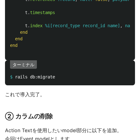
t
.
timestamps
t
.
index
%i[record_type record_id name]
,
name: 
end
end
end
ターミナル
$
これで導入完了。
② カラムの削除
Action Textを使用したいmodel部分に以下を追加。
今回はEvent modelとします。