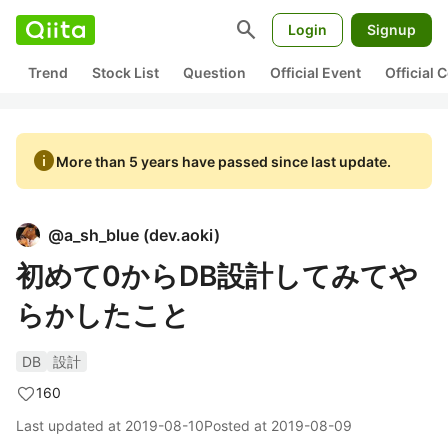
search
Login
Signup
Trend
Stock List
Question
Official Event
Official
info
More than 5 years have passed since last update.
@
a_sh_blue
(
dev.aoki
)
初めて0からDB設計してみてや
らかしたこと
DB
設計
160
Last updated at
2019-08-10
Posted at
2019-08-09