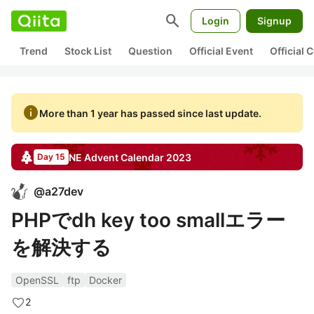
search
Login
Signup
Trend
Stock List
Question
Official Event
Official
info
More than 1 year has passed since last update.
NE
Advent Calendar
2023
Day 15
@
a27dev
PHPでdh key too smallエラー
を解決する
OpenSSL
ftp
Docker
2