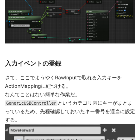
入力イベントの登録
さて、ここでようやくRawInputで取れる入力キーを
ActionMappingに紐づける。
なんてことはない簡単な作業だ。
というカテゴリ内にキーがまとま
GenericUSBController
っているため、先程確認しておいたキー番号を適当に設定
する。