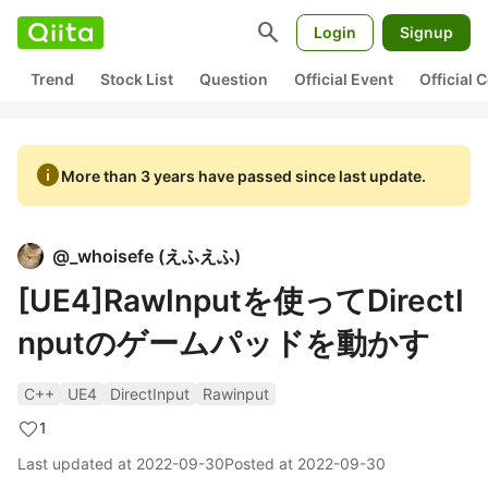
search
Login
Signup
Trend
Stock List
Question
Official Event
Official
info
More than 3 years have passed since last update.
@
_whoisefe
(
えふえふ
)
[UE4]RawInputを使ってDirectI
nputのゲームパッドを動かす
C++
UE4
DirectInput
Rawinput
1
Last updated at
2022-09-30
Posted at
2022-09-30