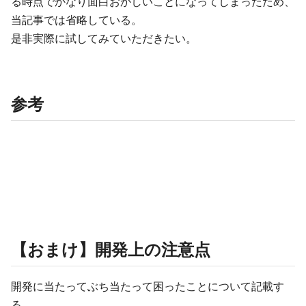
る時点でかなり面白おかしいことになってしまったため、
当記事では省略している。
是非実際に試してみていただきたい。
参考
【おまけ】開発上の注意点
開発に当たってぶち当たって困ったことについて記載す
る。