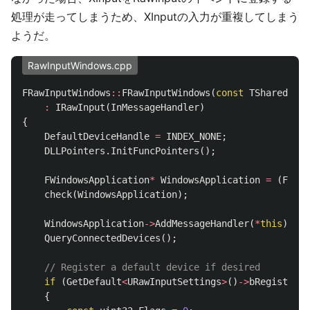
処理が走ってしまうため、XInputの入力が重複してしまう
ようだ。
RawInputWindows.cpp
FRawInputWindows
::
FRawInputWindows
(
const
TSharedRef
<
:
IRawInput
(
InMessageHandler
)
{
DefaultDeviceHandle
=
INDEX_NONE
;
DLLPointers
.
InitFuncPointers
();
FWindowsApplication
*
WindowsApplication
=
(
FWind
check
(
WindowsApplication
);
WindowsApplication
->
AddMessageHandler
(
*
this
);
QueryConnectedDevices
();
// Register a default device if desired
if
(
GetDefault
<
URawInputSettings
>
()
->
bRegisterDe
{