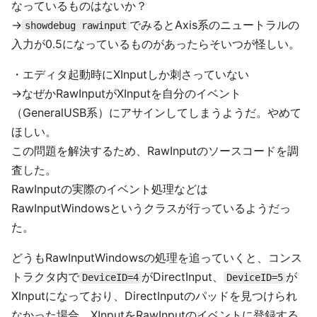
なっているものはないか？
→
でみるとAxis系のニュートラルの
showdebug rawinput
入力が0.5になっているものがあったらそいつが怪しい。
・エディタ起動時にXInputしか刺さっていない
→なぜかRawInputがXInputを自分のイベント
（GeneralUSB系）にアサインしてしまうようだ。やめて
ほしい。
この問題を解決するため、RawInputのソースコードを調
査した。
RawInputの実際のイベント処理などは
RawInputWindowsというクラスが行っているようだっ
た。
どうもRawInputWindowsの処理を追っていくと、コンス
トラクタ内で
がDirectInput、
が
DeviceID=4
DeviceID=5
XInputになっており、DirectInputのパッドを見つけられ
なかった場合、XInputをRawInputのイベントに登録する