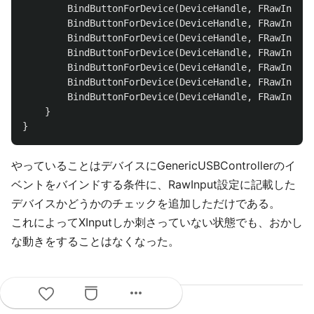
BindButtonForDevice
(
DeviceHandle
,
FRawInputK
BindButtonForDevice
(
DeviceHandle
,
FRawInputK
BindButtonForDevice
(
DeviceHandle
,
FRawInputK
BindButtonForDevice
(
DeviceHandle
,
FRawInputK
BindButtonForDevice
(
DeviceHandle
,
FRawInputK
BindButtonForDevice
(
DeviceHandle
,
FRawInputK
BindButtonForDevice
(
DeviceHandle
,
FRawInputK
}
}
やっていることはデバイスにGenericUSBControllerのイ
ベントをバインドする条件に、RawInput設定に記載した
デバイスかどうかのチェックを追加しただけである。
これによってXInputしか刺さっていない状態でも、おかし
な動きをすることはなくなった。
more_horiz