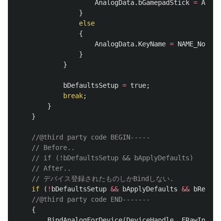
AnalogData
.
bGamepadStick
=
AxisP
}
else
{
AnalogData
.
KeyName
=
NAME_None
;
}
}
bDefaultsSetup
=
true
;
break
;
}
}
//@third party code BEGIN-----
// Before..
// if (!bDefaultsSetup && bApplyDefaults)
// After..
// デバイス登録されたものしかBindしない.
if
(
!
bDefaultsSetup
&&
bApplyDefaults
&&
bRegist
//@third party code END-------
{
BindAnalogForDevice
(
DeviceHandle
,
FRawInputK