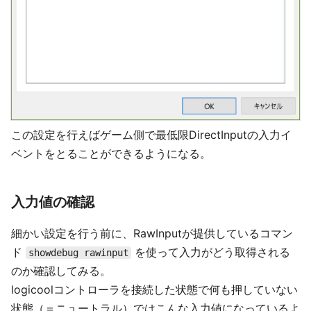
この設定を行えばゲーム側で最低限DirectInputの入力イ
ベントをとることができるようになる。
入力値の確認
細かい設定を行う前に、RawInputが提供しているコマン
ド
を使って入力がどう取得される
showdebug rawinput
のか確認してみる。
logicoolコントローラを接続した状態で何も押していない
状態（＝ニュートラル）ではこんな入力値になっているよ