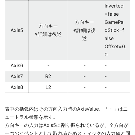
Inverted
=false
方向キー
GamePa
方向キー
Axis5
※詳細は後
dStick=f
※詳細は後述
述
alse
Offset=0.
0
Axis6
-
-
-
Axis7
R2
-
-
Axis8
L2
-
-
表中の括弧内はその方向入力時のAxisValue、「・」はニ
ュートラル状態を示す。
方向キーの入力はAxis5に割り振られているが、全方向が
一つのイベントとして取れるためスティックの入力値と同