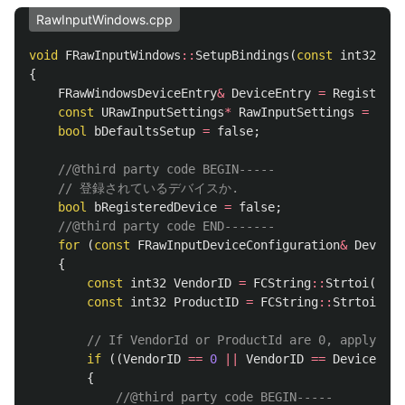
RawInputWindows.cpp
void
FRawInputWindows
::
SetupBindings
(
const
int32
Dev
{
FRawWindowsDeviceEntry
&
DeviceEntry
=
Registered
const
URawInputSettings
*
RawInputSettings
=
GetD
bool
bDefaultsSetup
=
false
;
//@third party code BEGIN-----
// 登録されているデバイスか.
bool
bRegisteredDevice
=
false
;
//@third party code END-------
for
(
const
FRawInputDeviceConfiguration
&
DeviceC
{
const
int32
VendorID
=
FCString
::
Strtoi
(
*
Dev
const
int32
ProductID
=
FCString
::
Strtoi
(
*
De
// If VendorId or ProductId are 0, apply to 
if
((
VendorID
==
0
||
VendorID
==
DeviceEntr
{
//@third party code BEGIN-----