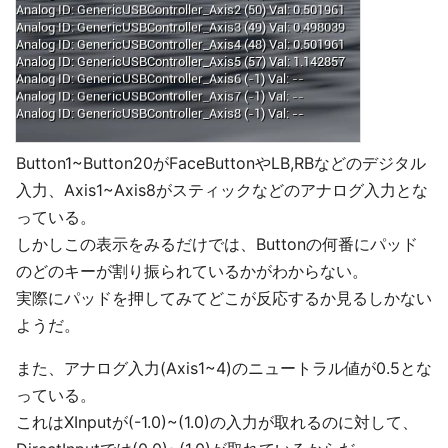
Button1~Button20がFaceButtonやLB,RBなどのデジタル
入力、Axis1~Axis8がスティックなどのアナログ入力とな
っている。
しかしこの表示をみるだけでは、Buttonの何番にパッド
のどのキーが割り振られているかがわからない。
実際にパッドを押してみてどこが反応するか見るしかない
ようだ。
また、アナログ入力(Axis1~4)のニュートラル値が0.5とな
っている。
これはXInputが(-1.0)~(1.0)の入力が取れるのに対して、