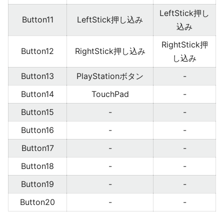
LeftStick押し
Button11
LeftStick押し込み
込み
RightStick押
Button12
RightStick押し込み
し込み
Button13
PlayStationボタン
-
Button14
TouchPad
-
Button15
-
-
Button16
-
-
Button17
-
-
Button18
-
-
Button19
-
-
Button20
-
-