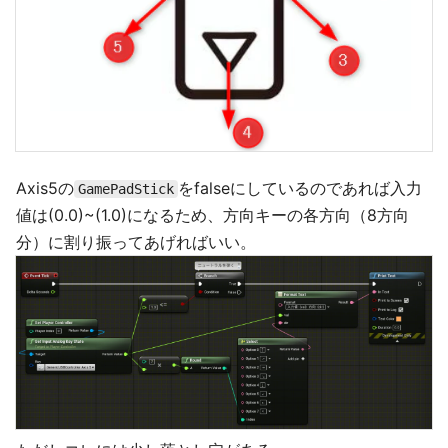
Axis5の
をfalseにしているのであれば入力
GamePadStick
値は(0.0)~(1.0)になるため、方向キーの各方向（8方向
分）に割り振ってあげればいい。