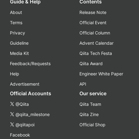
Guide & Help
Contents
About
Release Note
Terms
Official Event
Privacy
Official Column
Guideline
Advent Calendar
Media Kit
Qiita Tech Festa
Feedback/Requests
Qiita Award
Help
Engineer White Paper
Advertisement
API
Official Accounts
Our service
@Qiita
Qiita Team
@qiita_milestone
Qiita Zine
@qiitapoi
Official Shop
Facebook