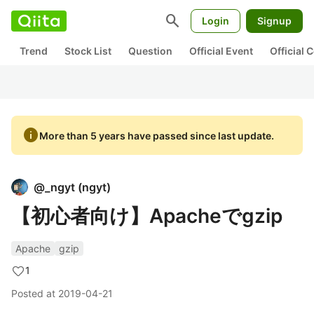
search
Login
Signup
Trend
Stock List
Question
Official Event
Official
info
More than 5 years have passed since last update.
@
_ngyt
(
ngyt
)
【初心者向け】Apacheでgzip
Apache
gzip
1
Posted at
2019-04-21