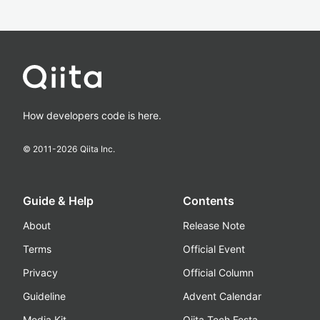
How developers code is here.
© 2011-
2026
Qiita Inc.
Guide & Help
Contents
About
Release Note
Terms
Official Event
Privacy
Official Column
Guideline
Advent Calendar
Media Kit
Qiita Tech Festa