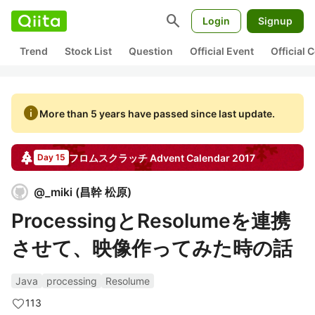
search
Login
Signup
Trend
Stock List
Question
Official Event
Official
info
More than 5 years have passed since last update.
フロムスクラッチ
Advent Calendar
2017
Day 15
@
_miki
(
昌幹 松原
)
ProcessingとResolumeを連携
させて、映像作ってみた時の話
Java
processing
Resolume
113