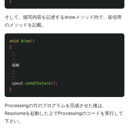
}
そして、描写内容を記述するdrawメソッド内で、送信用
のメソッドを記載。
void
draw
()
{
・
・
省略
・
・
spout
.
sendTexture
();
}
Processingの方のプログラムを完成させた後は、
Resolumeを起動した上でProcessingのコードを実行して
下さい。