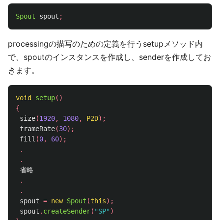
Spout
spout
;
processingの描写のための定義を行うsetupメソッド内
で、spoutのインスタンスを作成し、senderを作成してお
きます。
void
setup
()
{
size
(
1920
,
1080
,
P2D
);
frameRate
(
30
);
fill
(
0
,
60
);
.
.
省略
.
.
spout
=
new
Spout
(
this
);
spout
.
createSender
(
"SP"
)