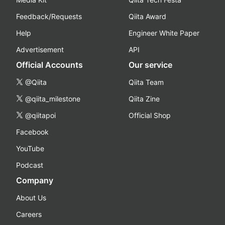
Feedback/Requests
Qiita Award
Help
Engineer White Paper
Advertisement
API
Official Accounts
Our service
@Qiita
Qiita Team
@qiita_milestone
Qiita Zine
@qiitapoi
Official Shop
Facebook
YouTube
Podcast
Company
About Us
Careers