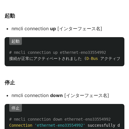
起動
nmcli connection
up
[インターフェース名]
起動
# nmcli connection up ethernet-eno33554992
接続が正常にアクティベートされました
(
D
-
Bus
アクティブパス
停止
nmcli connection
down
[インターフェース名]
停止
# nmcli connection down ethernet-eno33554992
Connection
'ethernet-eno33554992'
successfully
deact