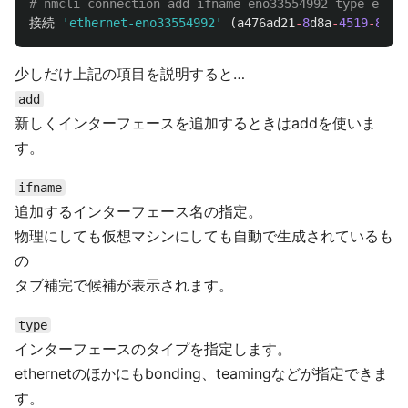
# nmcli connection add ifname eno33554992 type ether
接続
'ethernet-eno33554992'
(
a476ad21
-
8
d8a
-
4519
-
8
b2c
少しだけ上記の項目を説明すると…
add
新しくインターフェースを追加するときはaddを使いま
す。
ifname
追加するインターフェース名の指定。
物理にしても仮想マシンにしても自動で生成されているも
の
タブ補完で候補が表示されます。
type
インターフェースのタイプを指定します。
ethernetのほかにもbonding、teamingなどが指定できま
す。