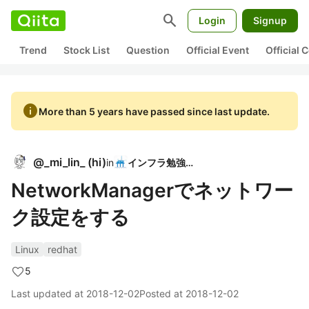
search
Login
Signup
Trend
Stock List
Question
Official Event
Official
info
More than 5 years have passed since last update.
@
_mi_lin_
(
hi
)
in
インフラ勉強会
NetworkManagerでネットワー
ク設定をする
Linux
redhat
5
Last updated at
2018-12-02
Posted at
2018-12-02