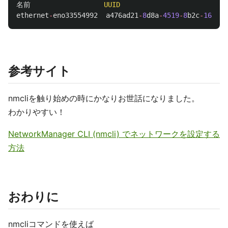
名前
UUID
ethernet
-
eno33554992
a476ad21
-
8
d8a
-
4519
-
8
b2c
-
1650
bf
参考サイト
nmcliを触り始めの時にかなりお世話になりました。
わかりやすい！
NetworkManager CLI (nmcli) でネットワークを設定する
方法
おわりに
nmcliコマンドを使えば