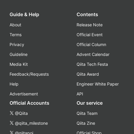
Guide & Help
Contents
About
Release Note
Terms
Official Event
Privacy
Official Column
Guideline
Advent Calendar
Media Kit
Qiita Tech Festa
Feedback/Requests
Qiita Award
Help
Engineer White Paper
Advertisement
API
Official Accounts
Our service
@Qiita
Qiita Team
@qiita_milestone
Qiita Zine
@qiitapoi
Official Shop