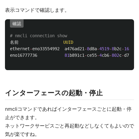
表示コマンドで確認します。
確認
# nmcli connection show
名前
UUID
ethernet
-
eno33554992
a476ad21
-
8
d8a
-
4519
-
8
b2c
-
1650
bf
eno16777736
81
b891c1
-
ce55
-
4
cb6
-
802
c
-
d7d98b
インターフェースの起動・停止
nmcliコマンドであればインターフェースごとに起動・停
止ができます。
ネットワークサービスごと再起動などしなくてもよいので
気が楽ですね。