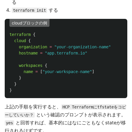
る
する
terraform init
cloudブロックの例
terraform
{
cloud
{
organization
=
"your-organization-name"
hostname
=
"app.terraform.io"
workspaces
{
name
=
[
"your-workspace-name"
]
}
}
}
上記の手順を実行すると、
HCP Terraformにtfstateをコピ
という確認のプロンプトが表示されます。
ーしていいか？
と回答すれば、基本的にはなにごともなくstateが移
yes
行されるはずです。