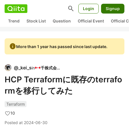
search
Login
Signup
Trend
Stock List
Question
Official Event
Official
info
More than 1 year has passed since last update.
@
_kei_s
in
千株式会社
HCP Terraformに既存のterrafo
rmを移行してみた
Terraform
10
Posted at
2024-06-30