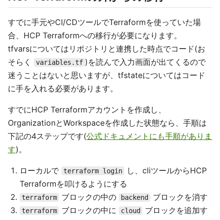
すでに手元やCI/CDツールでTerraformを使っていた場
合、HCP Terraformへの移行が必要になります。
tfvarsについてはリポジトリと連携した時点でコード(お
そらく
)を読んで入力画面が出てくるので
variables.tf
迷うことはないと思いますが、tfstateについてはコード
に手を入れる必要があります。
すでにHCP Terraformアカウントを作成し、
OrganizationとWorkspaceを作成した状態なら、手順は
下記の4ステップです(
公式ドキュメントにも手順がありま
す
)。
ローカルで
し、cliツールからHCP
terraform login
Terraformを叩けるようにする
ブロックの中の
ブロックを消す
terraform
backend
ブロックの中に
ブロックを追加す
terraform
cloud