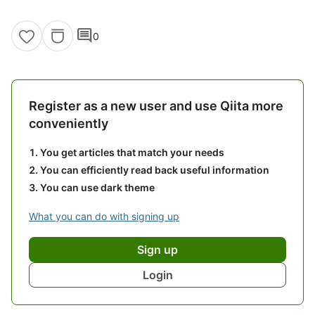
comment
0
Register as a new user and use Qiita more
conveniently
You get articles that match your needs
You can efficiently read back useful information
You can use dark theme
What you can do with signing up
Sign up
Login