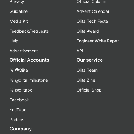
Privacy
Official Column
Guideline
Advent Calendar
Media Kit
Qiita Tech Festa
Feedback/Requests
Qiita Award
Help
Engineer White Paper
Advertisement
API
Official Accounts
Our service
@Qiita
Qiita Team
@qiita_milestone
Qiita Zine
@qiitapoi
Official Shop
Facebook
YouTube
Podcast
Company