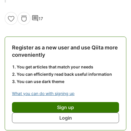
comment
17
Register as a new user and use Qiita more
conveniently
You get articles that match your needs
You can efficiently read back useful information
You can use dark theme
What you can do with signing up
Sign up
Login