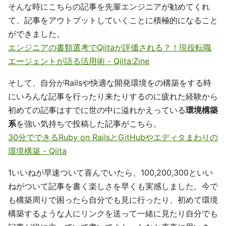
そんな時にこちらの記事を先輩エンジニアが勧めてくれ
て、記事をアウトプットしていくことに積極的になること
ができました。
エンジニアの書類選考でQiitaが評価される？！現役転職
エージェントが語る活用術 - Qiita:Zine
そして、自分がRailsや快適な開発環境をの構築をする時
にいろんな記事を行ったり来たりするのに疲れた経験から
初めての記事はすでに世の中に溢れかえっている
環境構築
系
を強い気持ちで投稿した記事がこちら。
30分でできるRuby on RailsとGitHubやエディタまわりの
環境構築 - Qiita
1いいねが早速ついて喜んでいたら、100,200,300といい
ねがついて記事を書く楽しさを早くも実感しました。今で
も構築周りで困ったら自分でも見に行ったり、初めて環境
構築するような人にリンクを送って一緒に見たり自分でも