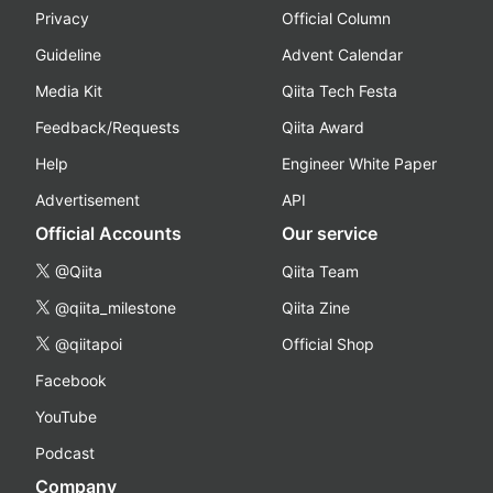
Privacy
Official Column
Guideline
Advent Calendar
Media Kit
Qiita Tech Festa
Feedback/Requests
Qiita Award
Help
Engineer White Paper
Advertisement
API
Official Accounts
Our service
@Qiita
Qiita Team
@qiita_milestone
Qiita Zine
@qiitapoi
Official Shop
Facebook
YouTube
Podcast
Company