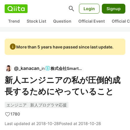
search
Login
Signup
Trend
Stock List
Question
Official Event
Official
info
More than 5 years have passed since last update.
@
_kanacan_
in
株式会社SmartHR
新人エンジニアの私が圧倒的成
長するためにやっていること
エンジニア
新人プログラマ応援
1780
Last updated at
2018-10-28
Posted at
2018-10-28