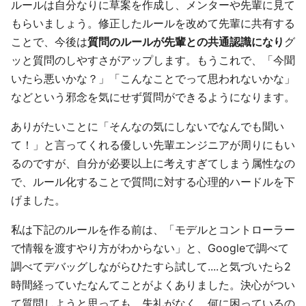
ルールは自分なりに草案を作成し、メンターや先輩に見て
もらいましょう。修正したルールを改めて先輩に共有する
ことで、今後は
質問のルールが先輩との共通認識になり
グ
ッと質問のしやすさがアップします。もうこれで、「今聞
いたら悪いかな？」「こんなことでって思われないかな」
などという邪念を気にせず質問ができるようになります。
ありがたいことに「そんなの気にしないでなんでも聞い
て！」と言ってくれる優しい先輩エンジニアが周りにもい
るのですが、自分が必要以上に考えすぎてしまう属性なの
で、ルール化することで質問に対する心理的ハードルを下
げました。
私は下記のルールを作る前は、「モデルとコントローラー
で情報を渡すやり方がわからない」と、Googleで調べて
調べてデバッグしながらひたすら試して....と気づいたら2
時間経っていたなんてことがよくありました。決心がつい
て質問しようと思っても、失礼がなく、何に困っているの