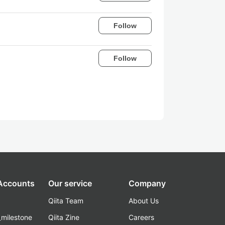
Follow
Follow
 Accounts
Our service
Company
Qiita Team
About Us
_milestone
Qiita Zine
Careers