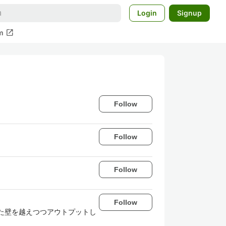
Login
Signup
open_in_new
m
Follow
Follow
Follow
Follow
った壁を越えつつアウトプットし