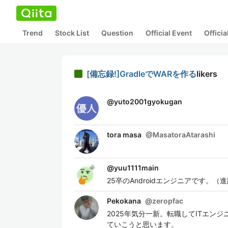
Trend
Stock List
Question
Official Event
Offici
[備忘録!]GradleでWARを作る
likers
@
yuto2001gyokugan
tora masa
@
MasatoraAtarashi
@
yuu1111main
25卒のAndroidエンジニアです。（
Pekokana
@
zeropfac
2025年気分一新。転職してITエ
ていこうと思います。