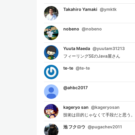
Takahiro Yamaki
@
ymktk
nobeno
@
nobeno
Yuuta Maeda
@
yuutam31213
フィーリングSEのJava屋さん
te-te
@
te-te
@
ahbc2017
kageryo san
@
kageryosan
技術は目的じゃなくて手段だと思う。
池 フクロウ
@
pugachev2011