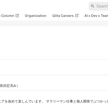
search
open_in_new
open_in_new
al Column
Organization
Qiita Careers
AI x Dev x Tea
進路決定済み）
ンジニアを改めて楽しんでいます。 サラリーマン仕事と個人開発でぶつか