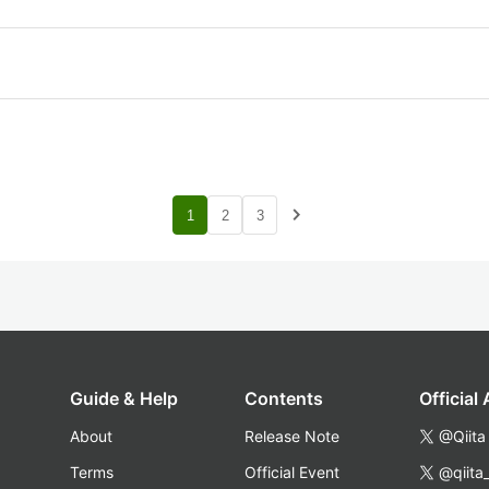
navigate_next
1
2
3
Guide & Help
Contents
Official
About
Release Note
@Qiita
Terms
Official Event
@qiita