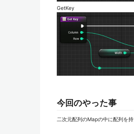
GetKey
今回のやった事
二次元配列のMapの中に配列を