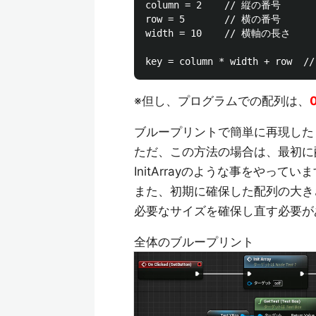
column = 2    // 縦の番号

row = 5       // 横の番号

width = 10    // 横軸の長さ

※但し、プログラムでの配列は、
ブループリントで簡単に再現した
ただ、この方法の場合は、最初に
InitArrayのような事をやってい
また、初期に確保した配列の大き
必要なサイズを確保し直す必要が
全体のブループリント