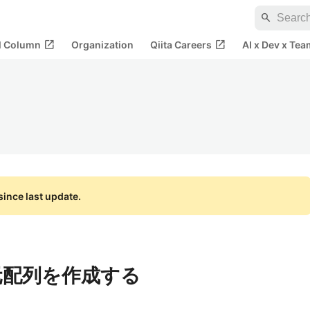
search
open_in_new
open_in_new
al Column
Organization
Qiita Careers
AI x Dev x Tea
ince last update.
元配列を作成する