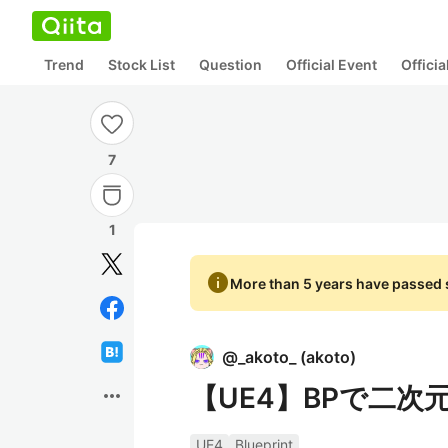
Trend
Stock List
Question
Official Event
Offici
7
1
info
More than 5 years have passed s
@
_akoto_
(
akoto
)
【UE4】BPで二次
more_horiz
UE4
Blueprint