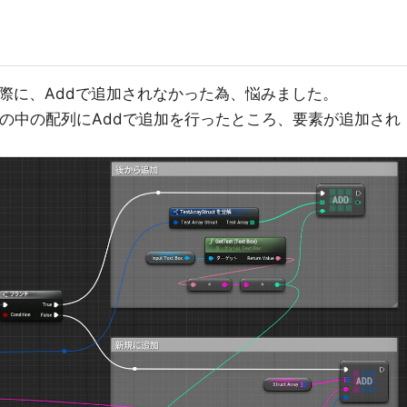
る際に、Addで追加されなかった為、悩みました。
、その中の配列にAddで追加を行ったところ、要素が追加され