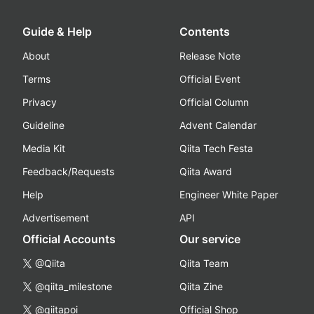
Guide & Help
Contents
About
Release Note
Terms
Official Event
Privacy
Official Column
Guideline
Advent Calendar
Media Kit
Qiita Tech Festa
Feedback/Requests
Qiita Award
Help
Engineer White Paper
Advertisement
API
Official Accounts
Our service
@Qiita
Qiita Team
@qiita_milestone
Qiita Zine
@qiitapoi
Official Shop