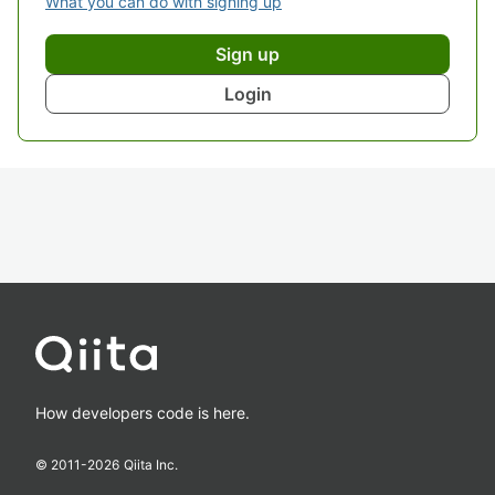
What you can do with signing up
Sign up
Login
How developers code is here.
© 2011-
2026
Qiita Inc.