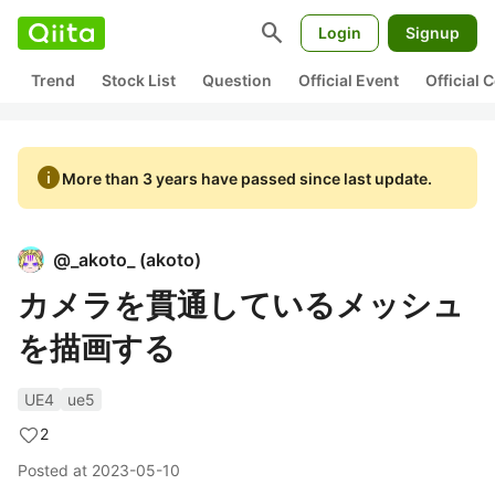
search
Login
Signup
Trend
Stock List
Question
Official Event
Official
info
More than 3 years have passed since last update.
@
_akoto_
(
akoto
)
カメラを貫通しているメッシュ
を描画する
UE4
ue5
2
Posted at
2023-05-10