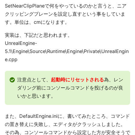
SetNearClipPlaneで何をやっているのかと言うと、ニア
クリッピングプレーンを設定し直すという事をしていま
す。単位は、cmになります。
実装は、下記だと思われます。
UnrealEngine-
5.1\Engine\Source\Runtime\Engine\Private\UnrealEngin
e.cpp
注意点として、
起動時にリセットされる
為、レン
ダリング前にコンソールコマンドを投げるのが良
いかと思います。
また、DefaultEngine.iniに、書いてみたところ、コマンド
の置き替えに失敗し、エディタがクラッシュしました。
その為、コンソールコマンドから設定した方が安全そうで