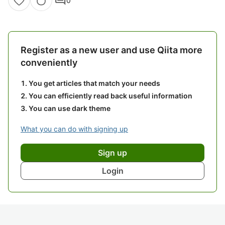
comment
0
Register as a new user and use Qiita more
conveniently
You get articles that match your needs
You can efficiently read back useful information
You can use dark theme
What you can do with signing up
Sign up
Login