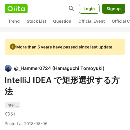
search
Login
Signup
Trend
Stock List
Question
Official Event
Official
info
More than 5 years have passed since last update.
@
_Hammer0724
(
Hamaguchi Tomoyuki
)
IntelliJ IDEA で矩形選択する方
法
IntelliJ
51
Posted at
2018-08-06