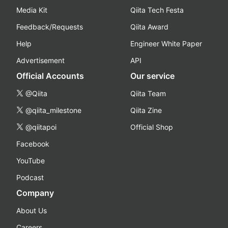
Media Kit
Qiita Tech Festa
Feedback/Requests
Qiita Award
Help
Engineer White Paper
Advertisement
API
Official Accounts
Our service
@Qiita
Qiita Team
@qiita_milestone
Qiita Zine
@qiitapoi
Official Shop
Facebook
YouTube
Podcast
Company
About Us
Careers