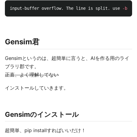
input-buffer overflow. The line is split. use 
-b
#SI
Gensim君
Gensimというのは、超簡単に言うと、AIを作る用のライ
ブラリ郡です。
正直、よく理解してない
インストールしていきます。
Gensimのインストール
超簡単、pip installすればいいだけ！