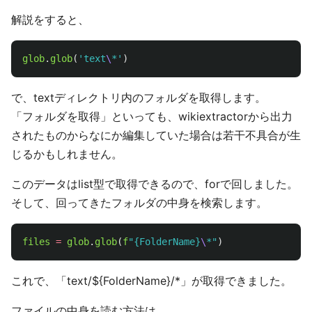
解説をすると、
glob
.
glob
(
'
text
\
*
'
)
で、textディレクトリ内のフォルダを取得します。
「フォルダを取得」といっても、wikiextractorから出力
されたものからなにか編集していた場合は若干不具合が生
じるかもしれません。
このデータはlist型で取得できるので、forで回しました。
そして、回ってきたフォルダの中身を検索します。
files
=
glob
.
glob
(
f
"
{FolderName}
\
*
"
)
これで、「text/${FolderName}/*」が取得できました。
ファイルの中身を読む方法は、