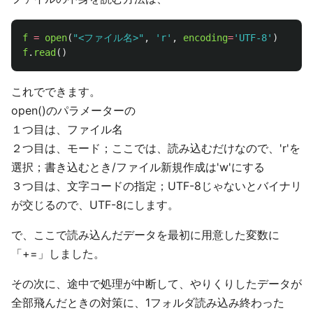
f
=
open
(
"
<ファイル名>
"
,
'
r
'
,
encoding
=
'
UTF-8
'
)
f
.
read
()
これでできます。
open()のパラメーターの
１つ目は、ファイル名
２つ目は、モード；ここでは、読み込むだけなので、'r'を
選択；書き込むとき/ファイル新規作成は'w'にする
３つ目は、文字コードの指定；UTF-8じゃないとバイナリ
が交じるので、UTF-8にします。
で、ここで読み込んだデータを最初に用意した変数に
「+=」しました。
その次に、途中で処理が中断して、やりくりしたデータが
全部飛んだときの対策に、1フォルダ読み込み終わった