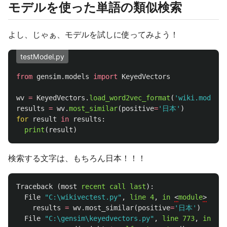
モデルを使った単語の類似検索
よし、じゃぁ、モデルを試しに使ってみよう！
testModel.py
from
gensim.models
import
KeyedVectors
wv
=
KeyedVectors
.
load_word2vec_format
(
'
wiki.model
'
,
results
=
wv
.
most_similar
(
positive
=
'
日本
'
)
for
result
in
results
:
print
(
result
)
検索する文字は、もちろん日本！！！
Traceback
(
most
recent
call
last
):
File
"C:\wikivectest.py"
,
line
4
,
in
<
module
>
results
=
wv.most_similar
(
positive
=
'日本'
)
File
"C:\gensim\keyedvectors.py"
,
line
773
,
in
mos