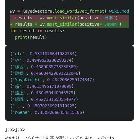
wv
=
KeyedVectors
.
load_word2vec_format
(
'
wiki.model
'
,
- 
results
=
wv
.
most_similar
(
positive
=
'
日本
'
)
+ 
results
=
wv
.
most_similar
(
positive
=
'
Japan
'
)
for
result
in
results
:
print
(
result
)
(
'etc'
,
0.5311076641082764
)
(
'や'
,
0.4949520230293274
)
(
'縲舌'
,
0.4680085778236389
)
(
'縺娯'
,
0.46634429693222046
)
(
'YuyaKiuchi'
,
0.4642036259174347
)
(
'笳'
,
0.4613495171070099
)
(
'笳上'
,
0.460459440946579
)
(
'縲職'
,
0.4527381658554077
)
(
'..'
,
0.45070236921310425
)
(
'nGene'
,
0.45022666454315186
)
おやおや
やはり、バイナリ文字が混じってたみたいですね。