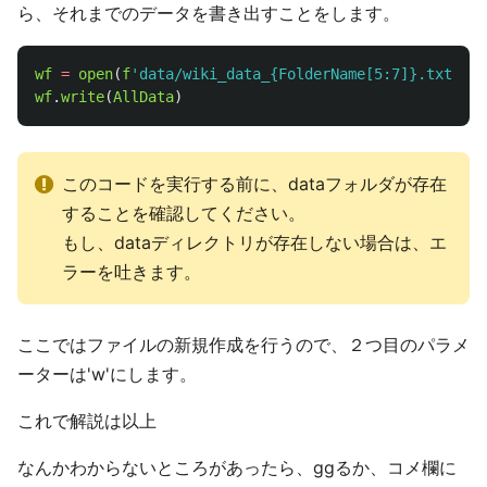
ら、それまでのデータを書き出すことをします。
wf
=
open
(
f
'
data/wiki_data_{FolderName[5:7]}.txt
'
,
'
wf
.
write
(
AllData
)
このコードを実行する前に、dataフォルダが存在
することを確認してください。
もし、dataディレクトリが存在しない場合は、エ
ラーを吐きます。
ここではファイルの新規作成を行うので、２つ目のパラメ
ーターは'w'にします。
これで解説は以上
なんかわからないところがあったら、ggるか、コメ欄に