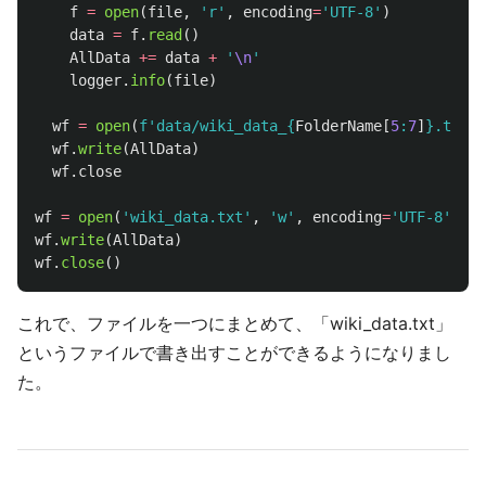
f
=
open
(
file
,
'
r
'
,
encoding
=
'
UTF-8
'
)
data
=
f
.
read
()
AllData
+=
data
+
'
\n
'
logger
.
info
(
file
)
wf
=
open
(
f
'
data/wiki_data_
{
FolderName
[
5
:
7
]
}
.txt
'
,
wf
.
write
(
AllData
)
wf
.
close
wf
=
open
(
'
wiki_data.txt
'
,
'
w
'
,
encoding
=
'
UTF-8
'
)
wf
.
write
(
AllData
)
wf
.
close
()
これで、ファイルを一つにまとめて、「wiki_data.txt」
というファイルで書き出すことができるようになりまし
た。