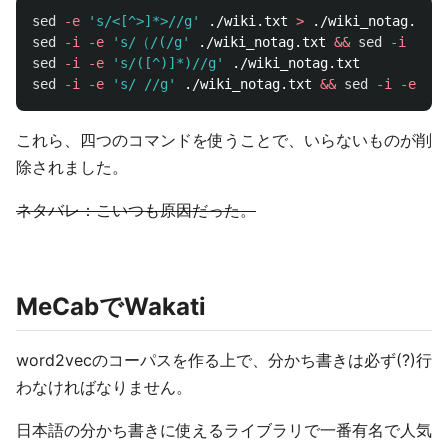
sed
-e
's/<[^>]*>//g'
 ./wiki.txt 
>
sed
-i
-e
's/（/(/g'
 ./wiki_notag.txt 
&&
sed
-i
-e
'
sed
-i
-e
's/([^)]*)//g'
sed
-i
-e
's/ //g'
 ./wiki_notag.txt 
&&
sed
-i
-e
'/^
これら、四つのコマンドを使うことで、いらないものが削
除されました。
ネタバレ：こいつも原因だった。
MeCabでWakati
word2vecのコーパスを作る上で、分かち書きは必ず(?)行
わなければなりません。
日本語の分かち書きに使えるライブラリで一番有名で人気