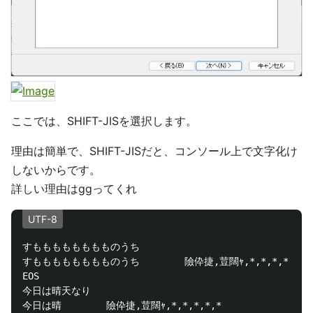
ここでは、SHIFT-JISを選択します。
理由は簡単で、SHIFT-JISだと、コンソール上で文字化け
しないからです。
詳しい理由はggってくれ
UTF-8
すもももももももものうち

すもももももももものうち        險伜捷,荳闊ｬ,*,*,*,*,*

EOS

今日は晴天なり

今日は晴        險伜捷,荳闊ｬ,*,*,*,*,*
