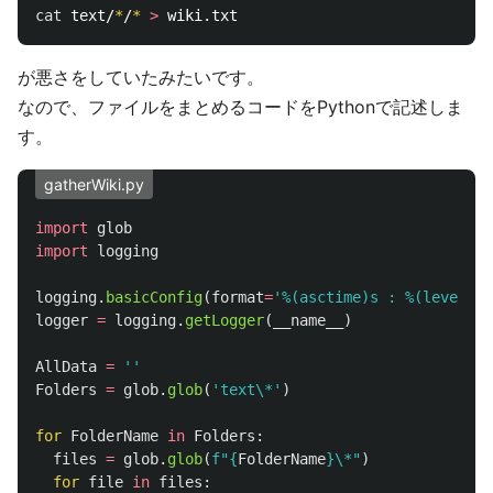
cat 
text/
*
/
*
>
が悪さをしていたみたいです。
なので、ファイルをまとめるコードをPythonで記述しま
す。
gatherWiki.py
import
glob
import
logging
logging
.
basicConfig
(
format
=
'
%(asctime)s : %(levelnam
logger
=
logging
.
getLogger
(
__name__
)
AllData
=
''
Folders
=
glob
.
glob
(
'
text\*
'
)
for
FolderName
in
Folders
:
files
=
glob
.
glob
(
f
"
{
FolderName
}
\*
"
)
for
file
in
files
: