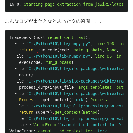
INFO:
Starting
page
extraction
from
jawiki-latest-pa
こんなログが出たとなと思った次の瞬間、、、
Traceback
(
most
recent
call
last
):
File
"C:\Python310\lib\runpy.py"
,
line
196
,
in
_ru
return
_
run_code
(
code
,
main_globals
,
None
,
File
"C:\Python310\lib\runpy.py"
,
line
86
,
in
_run
exec
(
code
,
run_globals
)
File
"C:\Python310\lib\site-packages\wikiextractor
main
()
File
"C:\Python310\lib\site-packages\wikiextractor
process_dump
(
input_file
,
args.templates
,
output_
File
"C:\Python310\lib\site-packages\wikiextractor
Process
=
get_context
(
"fork"
)
.
Process
File
"C:\Python310\lib\multiprocessing\context.py"
return
super
()
.
get_context
(
method
)
File
"C:\Python310\lib\multiprocessing\context.py"
raise
ValueError
(
'cannot find context for %r'
%
ValueError:
cannot
find
context
for
'fork'