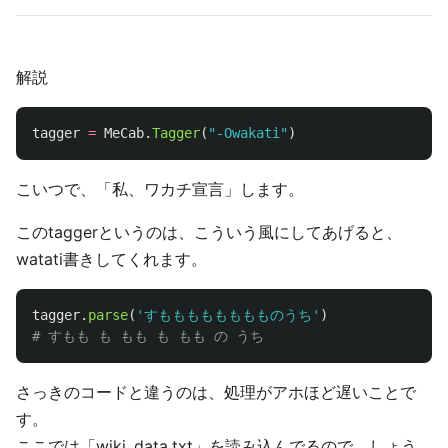
解説
tagger
=
MeCab
.
Tagger
(
"
-Owakati
"
)
こいつで、「私、ワカチ宣言」します。
このtaggerというのは、こういう風にしてあげると、
watati書きしてくれます。
tagger
.
parse
(
'
すもももももももものうち
'
)
さっきのコードと違うのは、処理がアホほど遅いことで
す。
ここでは「wiki_data.txt」を読み込んでるので、しょう