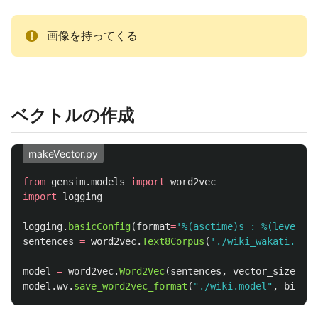
画像を持ってくる
ベクトルの作成
makeVector.py
from
gensim.models
import
word2vec
import
logging
logging
.
basicConfig
(
format
=
'
%(asctime)s : %(levelnam
sentences
=
word2vec
.
Text8Corpus
(
'
./wiki_wakati.txt
'
model
=
word2vec
.
Word2Vec
(
sentences
,
vector_size
=
200
model
.
wv
.
save_word2vec_format
(
"
./wiki.model
"
,
binary