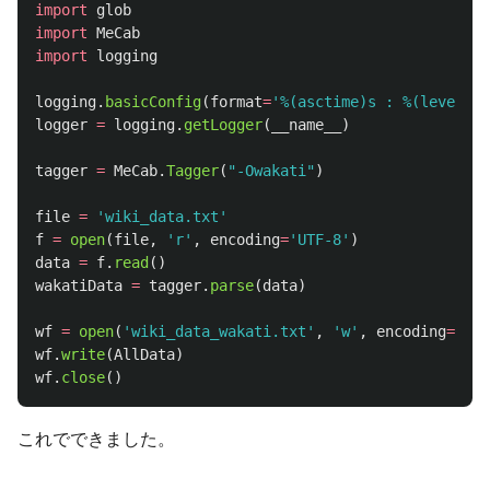
import
glob
import
MeCab
import
logging
logging
.
basicConfig
(
format
=
'
%(asctime)s : %(levelnam
logger
=
logging
.
getLogger
(
__name__
)
tagger
=
MeCab
.
Tagger
(
"
-Owakati
"
)
file
=
'
wiki_data.txt
'
f
=
open
(
file
,
'
r
'
,
encoding
=
'
UTF-8
'
)
data
=
f
.
read
()
wakatiData
=
tagger
.
parse
(
data
)
wf
=
open
(
'
wiki_data_wakati.txt
'
,
'
w
'
,
encoding
=
'
UTF
wf
.
write
(
AllData
)
wf
.
close
()
これでできました。