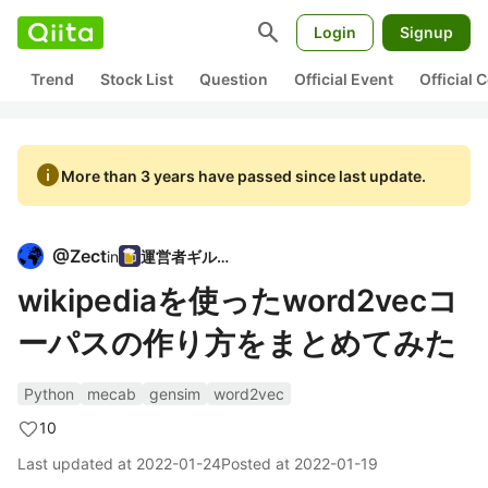
search
Login
Signup
Trend
Stock List
Question
Official Event
Official
info
More than 3 years have passed since last update.
@
Zect
in
運営者ギルド
wikipediaを使ったword2vecコ
ーパスの作り方をまとめてみた
Python
mecab
gensim
word2vec
10
Last updated at
2022-01-24
Posted at
2022-01-19