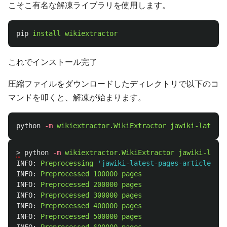
こそこ有名な解凍ライブラリを使用します。
pip
install
wikiextractor
これでインストール完了
圧縮ファイルをダウンロードしたディレクトリで以下のコ
マンドを叩くと、解凍が始まります。
python
-m
wikiextractor.WikiExtractor
jawiki-latest-
>
python
-m
wikiextractor.WikiExtractor
jawiki-lates
INFO:
Preprocessing
'jawiki-latest-pages-articles.xm
INFO:
Preprocessed
100000
pages
INFO:
Preprocessed
200000
pages
INFO:
Preprocessed
300000
pages
INFO:
Preprocessed
400000
pages
INFO:
Preprocessed
500000
pages