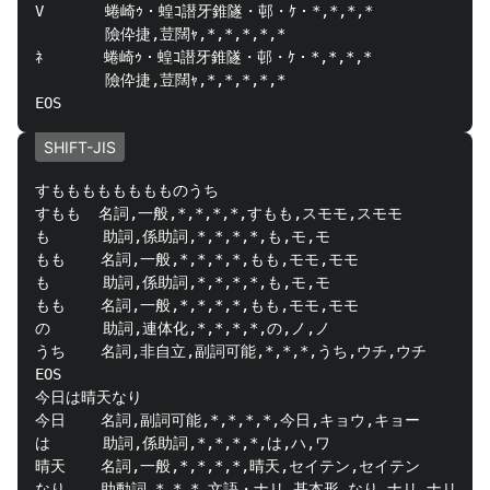
V       蜷崎ｩ・蝗ｺ譛牙錐隧・邨・ｹ・*,*,*,*

        險伜捷,荳闊ｬ,*,*,*,*,*

ﾈ       蜷崎ｩ・蝗ｺ譛牙錐隧・邨・ｹ・*,*,*,*

        險伜捷,荳闊ｬ,*,*,*,*,*

SHIFT-JIS
すもももももももものうち

すもも  名詞,一般,*,*,*,*,すもも,スモモ,スモモ

も      助詞,係助詞,*,*,*,*,も,モ,モ

もも    名詞,一般,*,*,*,*,もも,モモ,モモ

も      助詞,係助詞,*,*,*,*,も,モ,モ

もも    名詞,一般,*,*,*,*,もも,モモ,モモ

の      助詞,連体化,*,*,*,*,の,ノ,ノ

うち    名詞,非自立,副詞可能,*,*,*,うち,ウチ,ウチ

EOS

今日は晴天なり

今日    名詞,副詞可能,*,*,*,*,今日,キョウ,キョー

は      助詞,係助詞,*,*,*,*,は,ハ,ワ

晴天    名詞,一般,*,*,*,*,晴天,セイテン,セイテン

なり    助動詞,*,*,*,文語・ナリ,基本形,なり,ナリ,ナリ
