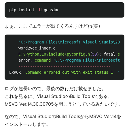
pip 
install
-U
まぁ、ここでエラーが出てくるんすけどね(笑)
"C:\Program Files\Microsoft Visual Studio\2022\C
word2vec_inner.c
C:\Python310\include\pyconfig.h
(
59
):
fatal
error
error:
command
'C:\\Program Files\\Microsoft Vis
----------------------------------------
ERROR:
Command
errored
out
with
exit
status
1:
'C:\P
ログが超長いので、最後の数行だけ載せました。
これを見るに、Visual StudioのBuild Toolsである、
MSVC Ver.14.30.30705を開こうとしているみたいです。
なので、Visual StudioのBuild ToolsからMSVC Ver.14を
インストールします。