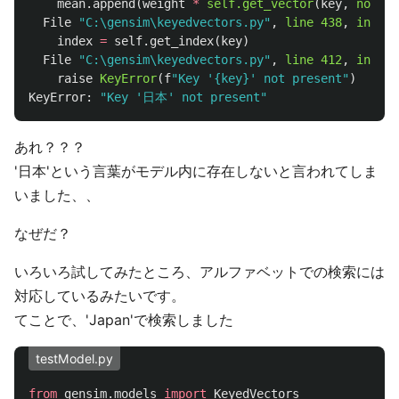
mean.append
(
weight
*
self.get_vector
(
key
,
norm
=
T
File
"C:\gensim\keyedvectors.py"
,
line
438
,
in
get
index
=
self.get_index
(
key
)
File
"C:\gensim\keyedvectors.py"
,
line
412
,
in
get
raise
KeyError
(
f
"Key '{key}' not present"
)
KeyError:
"Key '日本' not present"
あれ？？？
'日本'という言葉がモデル内に存在しないと言われてしま
いました、、
なぜだ？
いろいろ試してみたところ、アルファベットでの検索には
対応しているみたいです。
てことで、'Japan'で検索しました
testModel.py
from
gensim.models
import
KeyedVectors