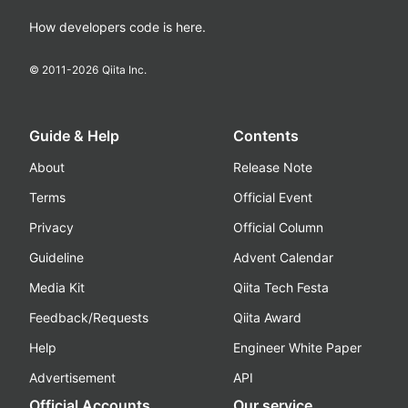
How developers code is here.
© 2011-
2026
Qiita Inc.
Guide & Help
Contents
About
Release Note
Terms
Official Event
Privacy
Official Column
Guideline
Advent Calendar
Media Kit
Qiita Tech Festa
Feedback/Requests
Qiita Award
Help
Engineer White Paper
Advertisement
API
Official Accounts
Our service