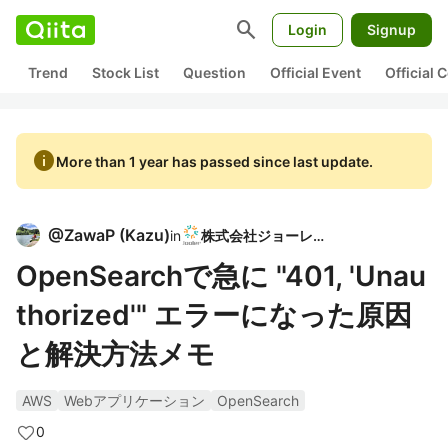
search
Login
Signup
Trend
Stock List
Question
Official Event
Official
info
More than 1 year has passed since last update.
@
ZawaP
(
Kazu
)
in
株式会社ジョーレン
OpenSearchで急に "401, 'Unau
thorized'" エラーになった原因
と解決方法メモ
AWS
Webアプリケーション
OpenSearch
0