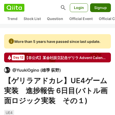
search
Login
Signup
Trend
Stock List
Question
Official Event
Official
info
More than 5 years have passed since last update.
【非公式】某会社設立記念ゲリラ
Advent Calendar
20
Day 12
@
YuukiOgino
(
雄季 荻野
)
【ゲリラアドカレ】UE4ゲーム
実装 進捗報告 6日目(バトル画
面ロジック実装 その１)
UE4