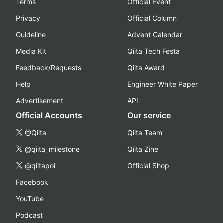
Terms
Official Event
Privacy
Official Column
Guideline
Advent Calendar
Media Kit
Qiita Tech Festa
Feedback/Requests
Qiita Award
Help
Engineer White Paper
Advertisement
API
Official Accounts
Our service
@Qiita
Qiita Team
@qiita_milestone
Qiita Zine
@qiitapoi
Official Shop
Facebook
YouTube
Podcast