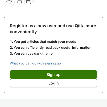
comment
0
Register as a new user and use Qiita more
conveniently
You get articles that match your needs
You can efficiently read back useful information
You can use dark theme
What you can do with signing up
Sign up
Login