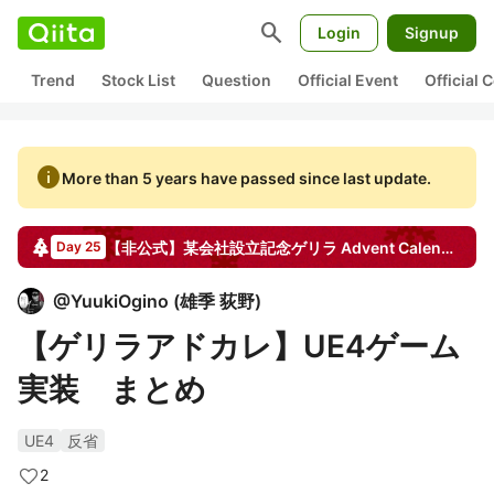
search
Login
Signup
Trend
Stock List
Question
Official Event
Official
info
More than 5 years have passed since last update.
【非公式】某会社設立記念ゲリラ
Advent Calendar
20
Day 25
@
YuukiOgino
(
雄季 荻野
)
【ゲリラアドカレ】UE4ゲーム
実装 まとめ
UE4
反省
2