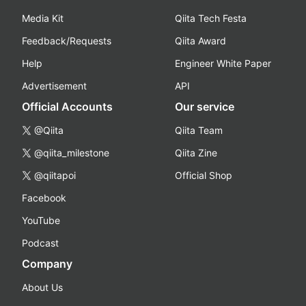
Media Kit
Qiita Tech Festa
Feedback/Requests
Qiita Award
Help
Engineer White Paper
Advertisement
API
Official Accounts
Our service
@Qiita
Qiita Team
@qiita_milestone
Qiita Zine
@qiitapoi
Official Shop
Facebook
YouTube
Podcast
Company
About Us