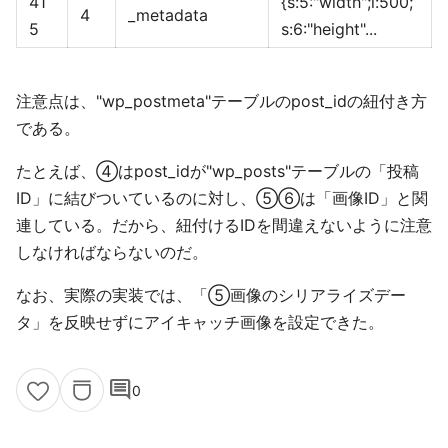
41
{s:5:"width";i:500;
4
_metadata
5
s:6:"height"...
注意点は、"wp_postmeta"テーブルのpost_idの紐付き方
である。
たとえば、④はpost_idが"wp_posts"テーブルの「投稿
ID」に結びついているのに対し、⑤⑥は「画像ID」と関
連している。だから、紐付けるIDを間違えないように注意
しなければならないのだ。
なお、実際の実装では、「⑤画像のシリアライズデー
タ」を反映せずにアイキャッチ画像を設定できた。
comment
0