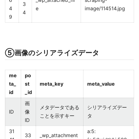
6
_wp_attached_fil
scraping-
3
4
e
image/114514.jpg
4
9
⑤画像のシリアライズデータ
me
po
ta_
st
meta_key
meta_value
id
_id
画
メタデータである
シリアライズデー
ID
像
ことを示すキー
タ
ID
31
a:5:
33
_wp_attachment