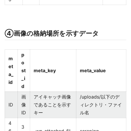
④画像の格納場所を示すデータ
p
m
o
et
st
meta_key
meta_value
a_
_i
id
d
画
アイキャッチ画像
/uploads/以下のデ
ID
像
であることを示す
ィレクトリ・ファイ
ID
キー
ル名
4
3