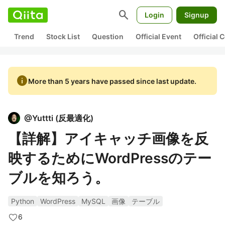
search
Login
Signup
Trend
Stock List
Question
Official Event
Official
info
More than 5 years have passed since last update.
@
Yuttti
(
反最適化
)
【詳解】アイキャッチ画像を反
映するためにWordPressのテー
ブルを知ろう。
Python
WordPress
MySQL
画像
テーブル
6