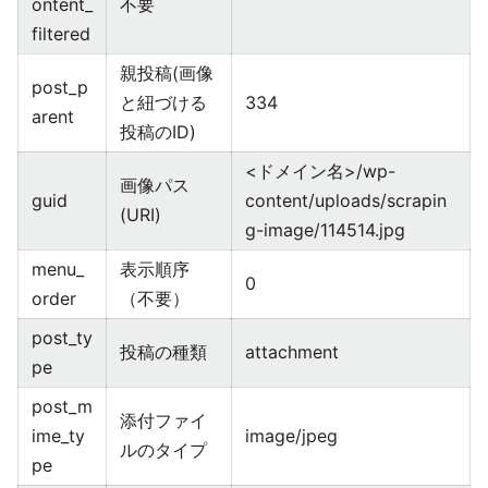
ontent_
不要
filtered
親投稿(画像
post_p
と紐づける
334
arent
投稿のID)
<ドメイン名>/wp-
画像パス
guid
content/uploads/scrapin
(URI)
g-image/114514.jpg
menu_
表示順序
0
order
（不要）
post_ty
投稿の種類
attachment
pe
post_m
添付ファイ
ime_ty
image/jpeg
ルのタイプ
pe