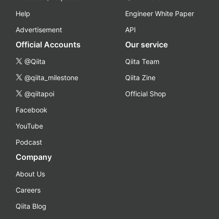
Help
Engineer White Paper
Advertisement
API
Official Accounts
Our service
@Qiita
Qiita Team
@qiita_milestone
Qiita Zine
@qiitapoi
Official Shop
Facebook
YouTube
Podcast
Company
About Us
Careers
Qiita Blog