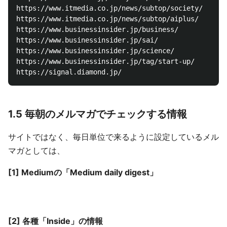
https://www.itmedia.co.jp/news/subtop/society/

https://www.itmedia.co.jp/news/subtop/aiplus/

https://www.businessinsider.jp/business/

https://www.businessinsider.jp/sai/

https://www.businessinsider.jp/science/

https://www.businessinsider.jp/tag/start-up/

1.5 毎朝のメルマガでチェックする情報
サイトではなく、毎日単位で来るように設定しているメル
マガとしては、
[1] Mediumの「Medium daily digest」
[2] 各種「Inside」の情報