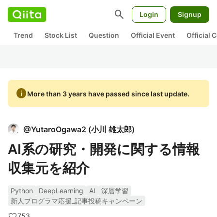
search
Login
Signup
Trend
Stock List
Question
Official Event
Official
info
More than 3 years have passed since last update.
@
YutaroOgawa2
(
小川 雄太郎
)
AI系の研究・開発に関する情報
収集元を紹介
Python
DeepLearning
AI
深層学習
新人プログラマ応援_記事投稿キャンペーン
753