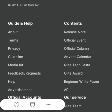
© 2011-
2026
Qiita Inc.
Guide & Help
Contents
About
Release Note
Terms
Official Event
Privacy
Official Column
Guideline
Advent Calendar
Media Kit
Qiita Tech Festa
Feedback/Requests
Qiita Award
Help
Engineer White Paper
Advertisement
API
Official Accounts
Our service
more_horiz
@Qiita
Qiita Team