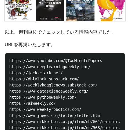
以上、週刊単位でチェックしている情報内容でした。
URLを再掲いたします。
https://www.youtube.com/@TwoMinutePapers

https://www.deeplearningweekly.com/

https://jack-clark.net/

https://dblalock.substack.com/

https://weeklykagglenews.substack.com/

https://www.datascienceweekly.org/

https://www.pythonweekly.com/

https://aiweekly.co/

https://www.weeklyrobotics.com/

https://www.jnews.com/letter/letter.html

https://www.nikkeibpm.co.jp/item/nb/661/saishin.html
