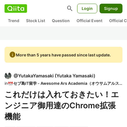
search
Login
Signup
Trend
Stock List
Question
Official Event
Official
info
More than 5 years have passed since last update.
@
YutakaYamasaki
(
Yutaka Yamasaki
)
in
セブ島IT留学 - Awesome Ars Academia（オウサムアルスアカデミア）
これだけは入れておきたい！エ
ンジニア御用達のChrome拡張
機能