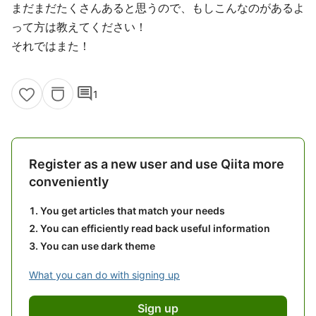
まだまだたくさんあると思うので、もしこんなのがあるよ
って方は教えてください！
それではまた！
comment
1
Register as a new user and use Qiita more
conveniently
You get articles that match your needs
You can efficiently read back useful information
You can use dark theme
What you can do with signing up
Sign up