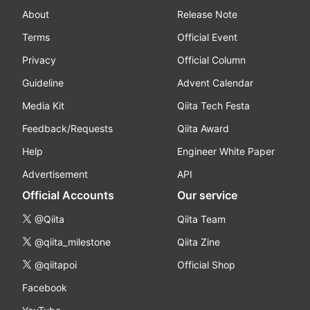
About
Release Note
Terms
Official Event
Privacy
Official Column
Guideline
Advent Calendar
Media Kit
Qiita Tech Festa
Feedback/Requests
Qiita Award
Help
Engineer White Paper
Advertisement
API
Official Accounts
Our service
@Qiita
Qiita Team
@qiita_milestone
Qiita Zine
@qiitapoi
Official Shop
Facebook