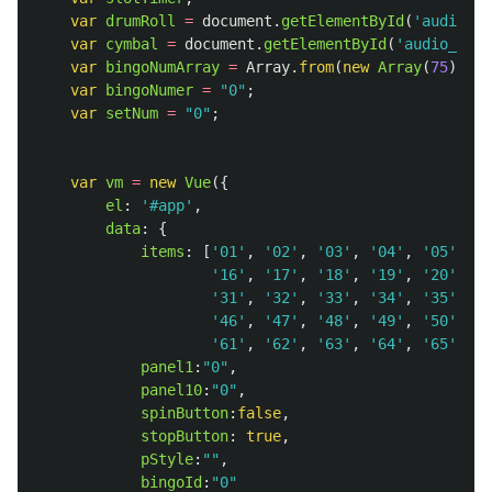
var
drumRoll
=
document
.
getElementById
(
'
audio_dr
var
cymbal
=
document
.
getElementById
(
'
audio_cymb
var
bingoNumArray
=
Array
.
from
(
new
Array
(
75
)).
ma
var
bingoNumer
=
"
0
"
;
var
setNum
=
"
0
"
;
var
vm
=
new
Vue
({
el
:
'
#app
'
,
data
:
{
items
:
[
'
01
'
,
'
02
'
,
'
03
'
,
'
04
'
,
'
05
'
,
'
0
'
16
'
,
'
17
'
,
'
18
'
,
'
19
'
,
'
20
'
,
'
2
'
31
'
,
'
32
'
,
'
33
'
,
'
34
'
,
'
35
'
,
'
3
'
46
'
,
'
47
'
,
'
48
'
,
'
49
'
,
'
50
'
,
'
5
'
61
'
,
'
62
'
,
'
63
'
,
'
64
'
,
'
65
'
,
'
6
panel1
:
"
0
"
,
panel10
:
"
0
"
,
spinButton
:
false
,
stopButton
:
true
,
pStyle
:
""
,
bingoId
:
"
0
"