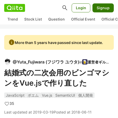
search
Login
Signup
Trend
Stock List
Question
Official Event
Official
info
More than 5 years have passed since last update.
@
Yuta_Fujiwara
(
フジワラ ユウタ
)
in
運営者ギルド
結婚式の二次会用のビンゴマシ
ンをVue.jsで作り直した
JavaScript
ポエム
Vue.js
SemanticUI
個人開発
35
Last updated at
2019-03-19
Posted at
2018-06-11