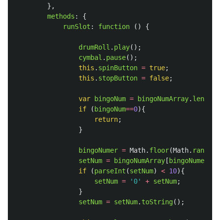
},
methods
:
{
runSlot
:
function 
()
{
drumRoll
.
play
();
cymbal
.
pause
();
this
.
spinButton
=
true
;
this
.
stopButton
=
false
;
var
bingoNum
=
bingoNumArray
.
length
;
if 
(
bingoNum
==
0
){
return
;
}
bingoNumer
=
Math
.
floor
(
Math
.
random
(
setNum
=
bingoNumArray
[
bingoNumer
];
if 
(
parseInt
(
setNum
)
<
10
){
setNum
=
'
0
'
+
setNum
;
}
setNum
=
setNum
.
toString
();