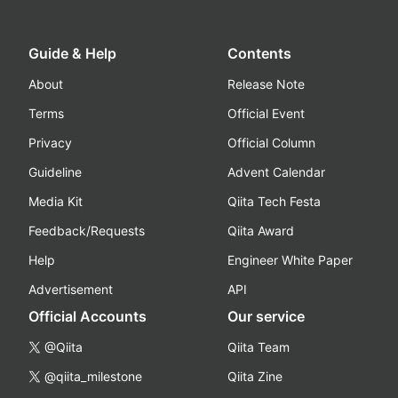
Guide & Help
Contents
About
Release Note
Terms
Official Event
Privacy
Official Column
Guideline
Advent Calendar
Media Kit
Qiita Tech Festa
Feedback/Requests
Qiita Award
Help
Engineer White Paper
Advertisement
API
Official Accounts
Our service
@Qiita
Qiita Team
@qiita_milestone
Qiita Zine