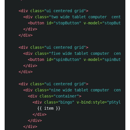
<div
class=
"ui centered grid"
>
<div
class=
"two wide tablet computer  center a
<button
id=
"stopButton"
v-model=
"stopButton"
</div>
</div>
<div
class=
"ui centered grid"
>
<div
class=
"five wide tablet computer  center 
<button
id=
"spinButton"
v-model=
"spinButton"
</div>
</div>
<div
class=
"ui centered grid"
>
<div
class=
"nine wide tablet computer  center 
<div
class=
"container"
>
<div
class=
"bingo"
v-bind:style=
"pStyle"
v
            {{ item }}

</div>
</div>
</div>