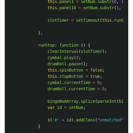
this
.
panel1
=
setNum
.
substr
(
0
,
1
);
this
.
panel10
=
setNum
.
substr
(
1
,
2
);
slotTimer
=
setTimeout
(
this
.
runSlot
,
},
runStop
:
function 
()
{
clearInterval
(
slotTimer
);
cymbal
.
play
();
drumRoll
.
pause
();
this
.
spinButton
=
false
;
this
.
stopButton
=
true
;
cymbal
.
currentTime
=
0
;
drumRoll
.
currentTime
=
0
;
bingoNumArray
.
splice
(
parseInt
(
bingoN
var
id
=
setNum
;
$
(
'
#
'
+
id
).
addClass
(
"
unmatched
"
);
}