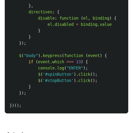
},
directives
:
{
disable
:
function 
(
el
,
binding
)
{
el
.
disabled
=
binding
.
value
}
}
});
$
(
"
body
"
).
keypress
(
function 
(
event
)
{
if 
(
event
.
which
===
13
)
{
console
.
log
(
"
ENTER
"
);
$
(
'
#spinButton
'
).
click
();
$
(
'
#stopButton
'
).
click
();
}
});
})();