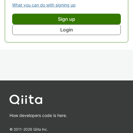
What you can do with signing up
Sign up
Login
How developers code is here.
© 2011-
2026
Qiita Inc.