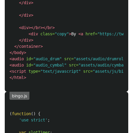
</div>
</div>
<div></br></br>
<div
class=
"copy"
>
By 
<a
href=
"https://twitte
</div>
</container>
</body>
<audio
id=
"audio_drum"
src=
"assets/audio/drumroll.wa
<audio
id=
"audio_cymbal"
src=
"assets/audio/cymbal.wa
<script 
type=
"text/javascript"
src=
"assets/js/bingo.
</html>
bingo.js
(
function
()
{
'
use strict
'
;
var
slotTimer
;