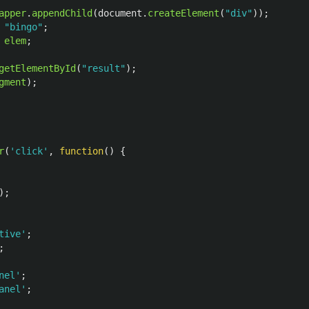
apper
.
appendChild
(
document
.
createElement
(
"
div
"
));
"
bingo
"
;
elem
;
getElementById
(
"
result
"
);
gment
);
r
(
'
click
'
,
function
()
{
);
tive
'
;
;
nel
'
;
anel
'
;