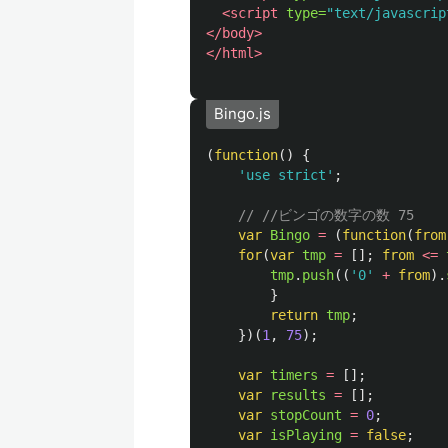
<script 
type=
"text/javascrip
</body>
</html>
Bingo.js
(
function
()
{
'
use strict
'
;
// //ビンゴの数字の数 75
var
Bingo
=
(
function
(
from
for
(
var
tmp
=
[];
from
<=
tmp
.
push
((
'
0
'
+
from
).
}
return
tmp
;
})(
1
,
75
);
var
timers
=
[];
var
results
=
[];
var
stopCount
=
0
;
var
isPlaying
=
false
;