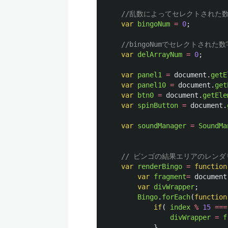
//乱数によってセレクトされた
var
bingoNum
=
0
;
//bingoNumでセレクトされた
var
delArrayNum
=
0
;
var
panel1
=
document
.
getE
var
panel10
=
document
.
get
var
btn0
=
document
.
getEle
var
spinButton
=
document
.
var
soundManager
=
SoundMa
// ビンゴの結果エリアのレンダ
var
renderBingo
=
function
var
fragment
=
document
var
divWrapper
;
Bingo
.
forEach
(
function
if
(
index
%
15
===
divWrapper
=
f
}