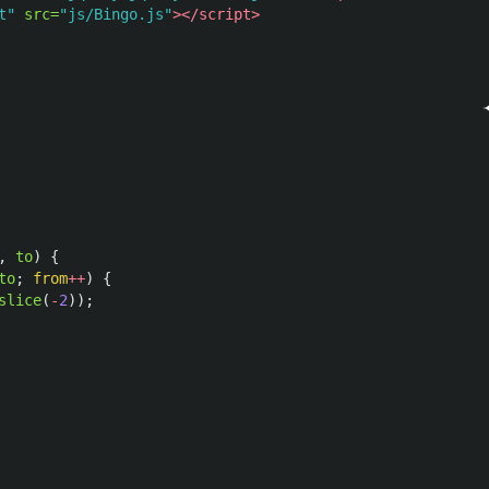
t"
src=
"js/Bingo.js"
></script>
,
to
)
{
to
;
from
++
)
{
slice
(
-
2
));