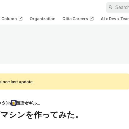
search
open_in_new
open_in_new
al Column
Organization
Qiita Careers
AI x Dev x Tea
ince last update.
ウタ
)
in
運営者ギルド
ビンゴマシンを作ってみた。