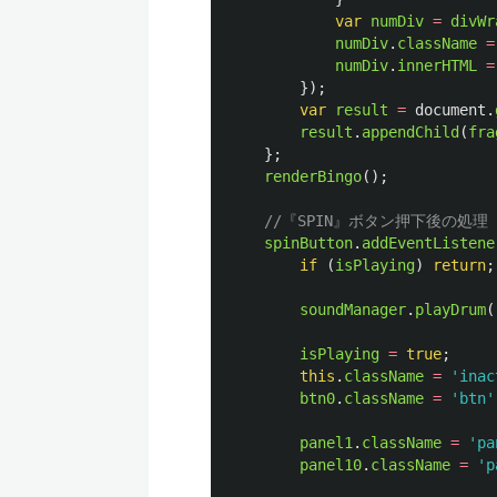
var
numDiv
=
divWr
numDiv
.
className
=
numDiv
.
innerHTML
=
});
var
result
=
document
.
result
.
appendChild
(
fra
};
renderBingo
();
//『SPIN』ボタン押下後の処理
spinButton
.
addEventListene
if 
(
isPlaying
)
return
;
soundManager
.
playDrum
(
isPlaying
=
true
;
this
.
className
=
'
inac
btn0
.
className
=
'
btn
'
panel1
.
className
=
'
pa
panel10
.
className
=
'
p