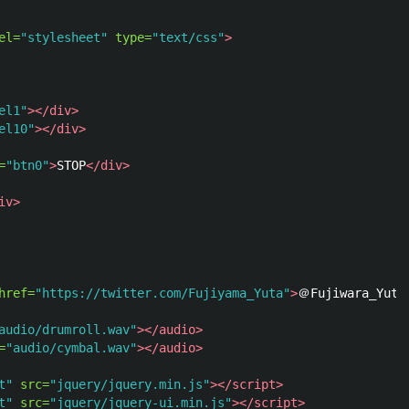
el=
"stylesheet"
type=
"text/css"
>
el1"
>
</div>
el10"
>
</div>
=
"btn0"
>
STOP
</div>
iv>
href=
"https://twitter.com/Fujiyama_Yuta"
>
＠Fujiwara_Yuta
audio/drumroll.wav"
></audio>
=
"audio/cymbal.wav"
></audio>
t"
src=
"jquery/jquery.min.js"
></script>
t"
src=
"jquery/jquery-ui.min.js"
></script>