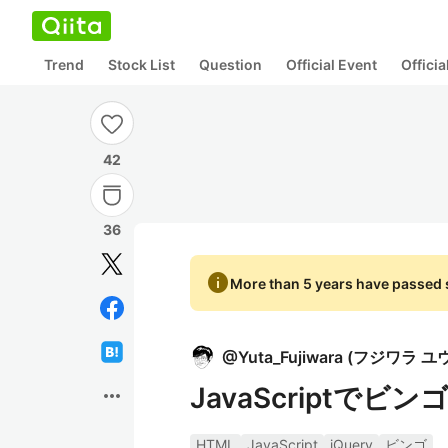
Trend
Stock List
Question
Official Event
Offici
42
36
info
More than 5 years have passed s
@
Yuta_Fujiwara
(
フジワラ ユ
JavaScriptで
more_horiz
HTML
JavaScript
jQuery
ビンゴ