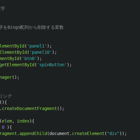
数字
数字をBingo配列から削除する変数
lementById
(
'
panel1
'
);
ElementById
(
'
panel10
'
);
mentById
(
'
btn0
'
);
getElementById
(
'
spinButton
'
);
nager
();
リング
(){
.
createDocumentFragment
();
(
elem
,
index
){
0
){
ragment
.
appendChild
(
document
.
createElement
(
"
div
"
));