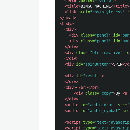
<meta
charset=
"UTF-8"
>
<title>
BINGO MACHINE
</title>
<link
href=
"css/style.css"
r
</head>
<body>
<div>
<div
class=
"panel"
id=
"pan
<div
class=
"panel"
id=
"pan
</div>
<div
class=
"btn inactive"
id
</div>
<div
id=
"spinButton"
>
SPIN
</d
<div
id=
"result"
>
</div>
<div></br></br>
<div
class=
"copy"
>
By 
<a
</div>
<audio
id=
"audio_drum"
src=
"
<audio
id=
"audio_cymbal"
src
<script 
type=
"text/javascrip
<script 
type=
"text/javascrip