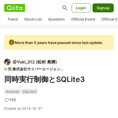
search
Login
Signup
Trend
Stock List
Question
Official Event
Official
info
More than 5 years have passed since last update.
@
Yuki_312
(
松村 勇輝
)
in
株式会社サイバーエージェント
同時実行制御とSQLite3
Android
SQLite3
155
Posted at
2014-10-31