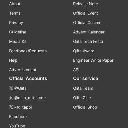
About
Release Note
Terms
Official Event
Privacy
Official Column
Guideline
Advent Calendar
Media Kit
Qiita Tech Festa
Feedback/Requests
Qiita Award
Help
Engineer White Paper
Advertisement
API
Official Accounts
Our service
@Qiita
Qiita Team
@qiita_milestone
Qiita Zine
@qiitapoi
Official Shop
Facebook
YouTube