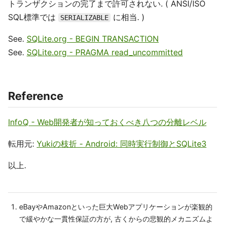
トランザクションの完了まで許可されない. ( ANSI/ISO
SQL標準では
に相当. )
SERIALIZABLE
See.
SQLite.org - BEGIN TRANSACTION
See.
SQLite.org - PRAGMA read_uncommitted
Reference
InfoQ - Web開発者が知っておくべき八つの分離レベル
転用元:
Yukiの枝折 - Android: 同時実行制御とSQLite3
以上.
eBayやAmazonといった巨大Webアプリケーションが楽観的
で緩やかな一貫性保証の方が, 古くからの悲観的メカニズムよ