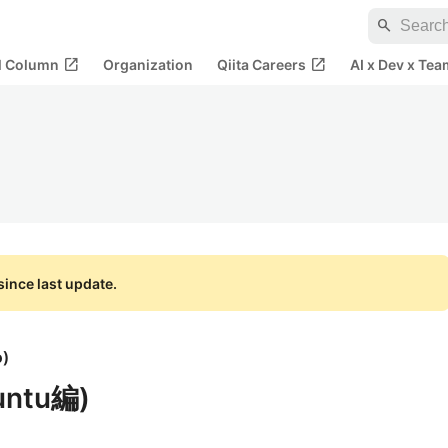
search
open_in_new
open_in_new
al Column
Organization
Qiita Careers
AI x Dev x Tea
ince last update.
o
)
untu編)