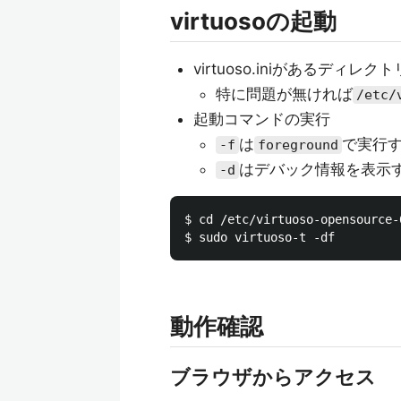
virtuosoの起動
virtuoso.iniがあるディレ
特に問題が無ければ
/etc/
起動コマンドの実行
は
で実行
-f
foreground
はデバック情報を表示
-d
$ cd /etc/virtuoso-opensource-6
動作確認
ブラウザからアクセス