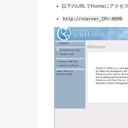
以下のURLでHomeにアクセ
http://<server_IP>:8890