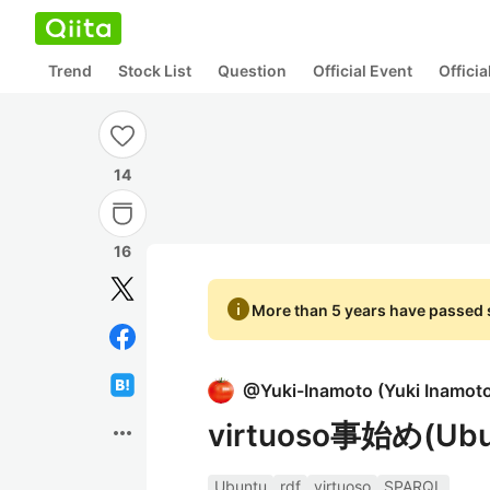
Trend
Stock List
Question
Official Event
Offici
14
16
info
More than 5 years have passed s
@
Yuki-Inamoto
(
Yuki Inamot
virtuoso事始め(Ub
more_horiz
Ubuntu
rdf
virtuoso
SPARQL