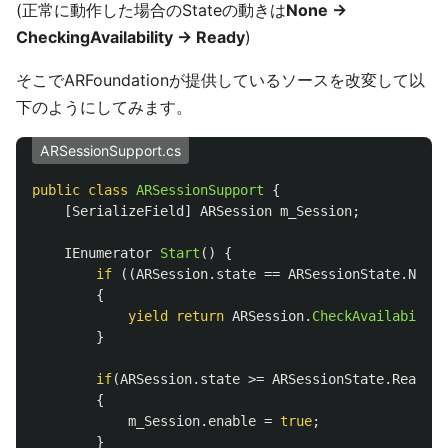
(正常に動作した場合のStateの動きは
None →
CheckingAvailability → Ready
)
そこでARFoundationが提供しているソースを改変して以
下のようにしてみます。
ARSessionSupport.cs
public
class
ARSessionSupport
{
[
SerializeField
]
ARSession
m_Session
;
IEnumerator
Start
()
{
if
((
ARSession
.
state
==
ARSessionState
.
None
)
{
yield
return
ARSession
.
CheckAvailability
}
if
(
ARSession
.
state
>=
ARSessionState
.
Ready
)
{
m_Session
.
enable
=
true
;
}