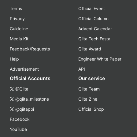
Terms
Official Event
Privacy
Official Column
Guideline
Advent Calendar
Media Kit
Qiita Tech Festa
Feedback/Requests
Qiita Award
Help
Engineer White Paper
Advertisement
API
Official Accounts
Our service
@Qiita
Qiita Team
@qiita_milestone
Qiita Zine
@qiitapoi
Official Shop
Facebook
YouTube