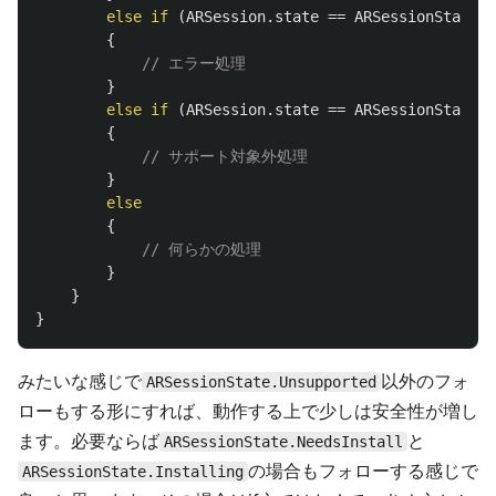
else
if
(
ARSession
.
state
==
ARSessionState
.
N
{
// エラー処理
}
else
if
(
ARSession
.
state
==
ARSessionState
.
U
{
// サポート対象外処理
}
else
{
// 何らかの処理
}
}
}
みたいな感じで
以外のフォ
ARSessionState.Unsupported
ローもする形にすれば、動作する上で少しは安全性が増し
ます。必要ならば
と
ARSessionState.NeedsInstall
の場合もフォローする感じで
ARSessionState.Installing