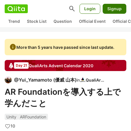
search
Login
Signup
Trend
Stock List
Question
Official Event
Official
info
More than 5 years have passed since last update.
QualiArts
Advent Calendar
2020
Day 21
@
Yui_Yamamoto
(
優威 山本
)
in
QualiArts
AR Foundationを導入する上で
学んだこと
Unity
ARFoundation
10