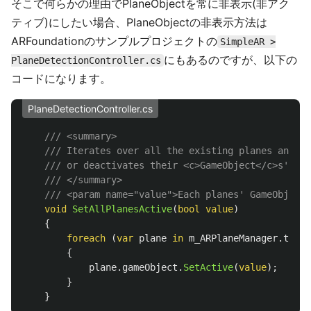
そこで何らかの理由でPlaneObjectを常に非表示(非アク
ティブ)にしたい場合、PlaneObjectの非表示方法は
ARFoundationのサンプルプロジェクトの
SimpleAR >
にもあるのですが、以下の
PlaneDetectionController.cs
コードになります。
PlaneDetectionController.cs
/// <summary>
/// Iterates over all the existing planes and ac
/// or deactivates their <c>GameObject</c>s'.
/// </summary>
/// <param name="value">Each planes' GameObject 
void
SetAllPlanesActive
(
bool
value
)
{
foreach
(
var
plane
in
m_ARPlaneManager
.
track
{
plane
.
gameObject
.
SetActive
(
value
);
}
}