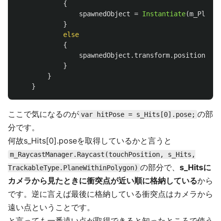
{
spawnedObject
=
Instantiate
(
m_Placed
}
else
{
spawnedObject
.
transform
.
position
=
h
}
}
}
ここで気になるのが
の部
var hitPose = s_Hits[0].pose;
分です。
何故s_Hits[0].poseを取得しているかと言うと
m_RaycastManager.Raycast(touchPosition, s_Hits,
の部分で、
s_Hitsに
TrackableType.PlaneWithinPolygon)
カメラから見たときに衝突点が近い順に格納している
から
です。逆に言えば最後に格納している衝突点はカメラから
遠い点ということです。
と言っても一番遠い点が取得できると知ったところで使う