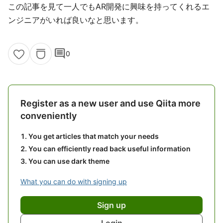
この記事を見て一人でもAR開発に興味を持ってくれるエ
ンジニアがいれば良いなと思います。
comment
0
Register as a new user and use Qiita more
conveniently
You get articles that match your needs
You can efficiently read back useful information
You can use dark theme
What you can do with signing up
Sign up
Login