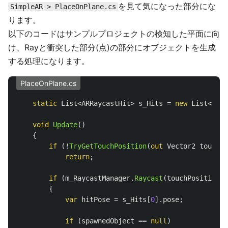
を見て気になった部分にな
SimpleAR > PlaceOnPlane.cs
ります。
以下のコードはサンプルプロジェクトの検知した平面に向
け、Rayと衝突した部分(点)の部分にオブジェクトを生成
する処理になります。
PlaceOnPlane.cs
static
List
<
ARRaycastHit
>
s_Hits
=
new
List
<
ARRa
void
Update
()
{
if
(!
TryGetTouchPosition
(
out
Vector2
touchPo
return
;
if
(
m_RaycastManager
.
Raycast
(
touchPosition
,
{
var
hitPose
=
s_Hits
[
0
].
pose
;
if
(
spawnedObject
==
null
)