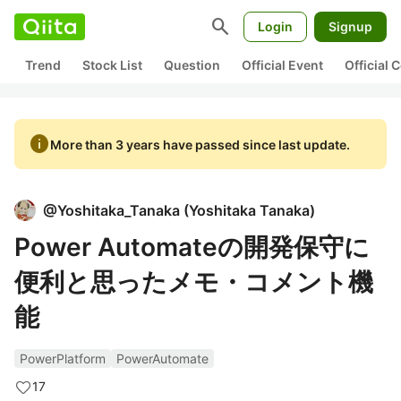
search
Login
Signup
Trend
Stock List
Question
Official Event
Official
info
More than 3 years have passed since last update.
@
Yoshitaka_Tanaka
(
Yoshitaka Tanaka
)
Power Automateの開発保守に
便利と思ったメモ・コメント機
能
PowerPlatform
PowerAutomate
17