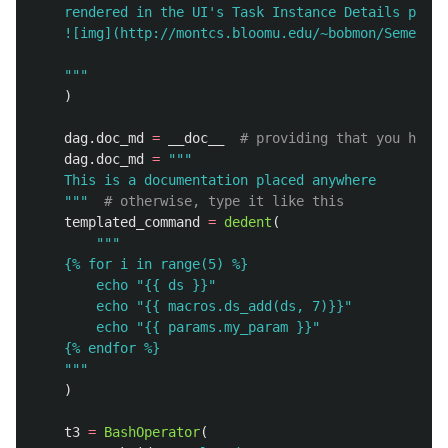
    rendered in the UI
'
s Task Instance Details page.

    ![img](http://montcs.bloomu.edu/~bobmon/Semester
"""
)
dag
.
doc_md
=
__doc__
dag
.
doc_md
=
"""
    This is a documentation placed anywhere

"""
templated_command
=
dedent
(
"""
    {% for i in range(5) %}

        echo 
"
{{ ds }}
"
        echo 
"
{{ macros.ds_add(ds, 7)}}
"
        echo 
"
{{ params.my_param }}
"
    {% endfor %}

"""
)
t3
=
BashOperator
(