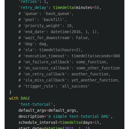
'
retries
'
:
1
,
'
retry_delay
'
:
timedelta
(
minutes
=
5
),
}
with
DAG
(
'
test-tutorial
'
,
default_args
=
default_args
,
description
=
'
A simple test-tutorial DAG
'
,
schedule_interval
=
timedelta
(
days
=
1
),
start_date
=
datetime
(
2021
,
1
,
1
),