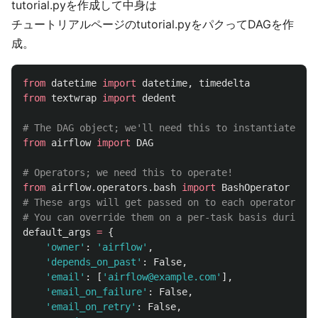
tutorial.pyを作成して中身は
チュートリアルページのtutorial.pyをパクってDAGを作
成。
from
datetime
import
datetime
,
timedelta
from
textwrap
import
dedent
from
airflow
import
DAG
from
airflow.operators.bash
import
BashOperator
# These args will get passed on to each operator

default_args
=
{
'
owner
'
:
'
airflow
'
,
'
depends_on_past
'
:
False
,
'
email
'
:
[
'
airflow@example.com
'
],
'
email_on_failure
'
:
False
,
'
email_on_retry
'
:
False
,