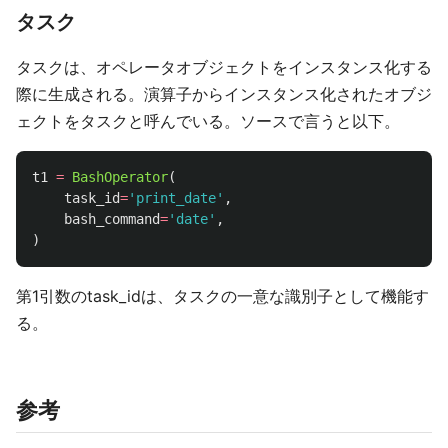
タスク
タスクは、オペレータオブジェクトをインスタンス化する
際に生成される。演算子からインスタンス化されたオブジ
ェクトをタスクと呼んでいる。ソースで言うと以下。
t1
=
BashOperator
(
task_id
=
'
print_date
'
,
bash_command
=
'
date
'
,
)
第1引数のtask_idは、タスクの一意な識別子として機能す
る。
参考