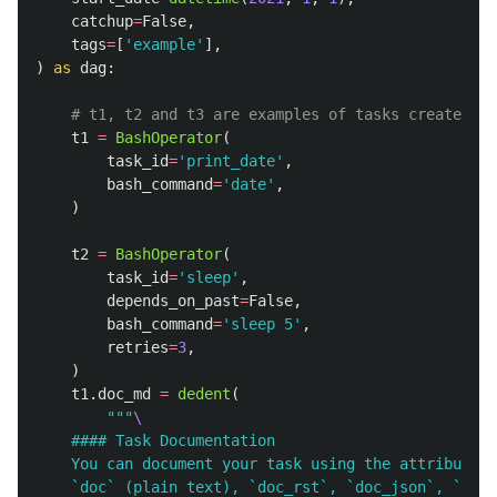
catchup
=
False
,
tags
=
[
'
example
'
],
)
as
dag
:
t1
=
BashOperator
(
task_id
=
'
print_date
'
,
bash_command
=
'
date
'
,
)
t2
=
BashOperator
(
task_id
=
'
sleep
'
,
depends_on_past
=
False
,
bash_command
=
'
sleep 5
'
,
retries
=
3
,
)
t1
.
doc_md
=
dedent
(
"""
    #### Task Documentation

    You can document your task using the attributes 
    `doc` (plain text), `doc_rst`, `doc_json`, `doc_