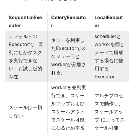
SequentialExe
CeleryExecuto
LocalExecut
cuter
r
or
デフォルトの
schedulerと
キューを利用し
Executorで、直
workerを同じ
たExecutorでス
列にしかタスク
ノードで構成
ケジューラと
を実行できな
する場合に使
workerが分離さ
い。お試し版的
用する
れる。
存在
Executor
workerを並列実
行でき、スケー
マルチプロセ
ルアップおよび
スで動作し、
スケールは一切
スケールアウト
スケールアッ
しない
でスケール可能
プ によってス
になるため本番
ケール可能