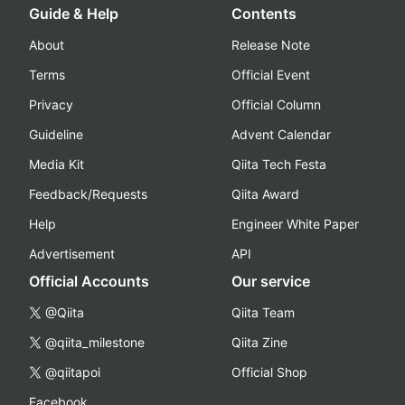
Guide & Help
Contents
About
Release Note
Terms
Official Event
Privacy
Official Column
Guideline
Advent Calendar
Media Kit
Qiita Tech Festa
Feedback/Requests
Qiita Award
Help
Engineer White Paper
Advertisement
API
Official Accounts
Our service
@Qiita
Qiita Team
@qiita_milestone
Qiita Zine
@qiitapoi
Official Shop
Facebook