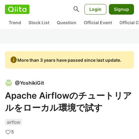
search
Login
Signup
Trend
Stock List
Question
Official Event
Official
info
More than 3 years have passed since last update.
@
YoshikiGit
Apache Airflowのチュートリア
ルをローカル環境で試す
airflow
5