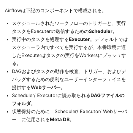
Airflowは下記のコンポーネントで構成される。
スケジュールされたワークフローのトリガーと、実行
タスクをExecuterの送信するための
Scheduler
。
実行中のタスクを処理する
Executer
。デフォルトでは
スケジューラ内ですべてを実行するが、本番環境に適
したExecuterはタスクの実行をWorkersにプッシュす
る。
DAGおよびタスクの動作を検査、トリガー、およびデ
バッグするための便利なユーザーインターフェイスを
提供する
Webサーバー
。
Scheduler/ Executorに読み取られる
DAGファイルの
フォルダ
。
状態保持のために Scheduler/ Executor/ Webサーバ
ー に使用される
Meta DB
。