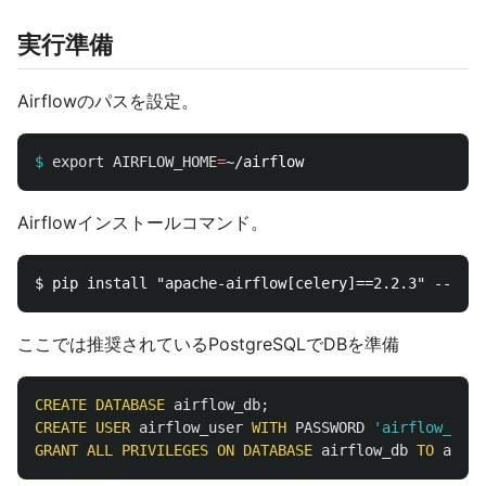
実行準備
Airflowのパスを設定。
$
export 
AIRFLOW_HOME
=
Airflowインストールコマンド。
ここでは推奨されているPostgreSQLでDBを準備
CREATE
DATABASE
airflow_db
;
CREATE
USER
airflow_user
WITH
PASSWORD
'airflow_pass
GRANT
ALL
PRIVILEGES
ON
DATABASE
airflow_db
TO
airfl