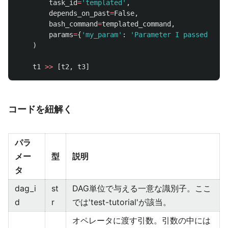
task_id
=
'
templated
'
,
depends_on_past
=
False
,
bash_command
=
templated_command
,
params
=
{
'
my_param
'
:
'
Parameter I passed in
'
}
)
t1
>>
[
t2
,
t3
]
コードを紐解く
パラ
メー
型
説明
タ
dag_i
st
DAG単位で与える一意な識別子。ここ
d
r
では'test-tutorial'が該当。
オペレータに渡す引数。引数の中には