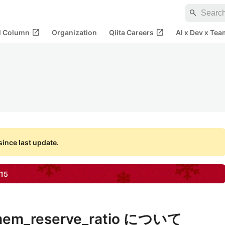
search
open_in_new
open_in_new
al Column
Organization
Qiita Careers
AI x Dev x Tea
ince last update.
15
wmem_reserve_ratio について