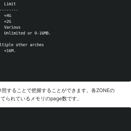
 Limit

-------

 <4G

 <2G

 Various

  Unlimited or 0-16MB.

ltiple other arches

 <16M.

nfoを参照することで把握することができます。各ZONEの
り当てられているメモリのpage数です。