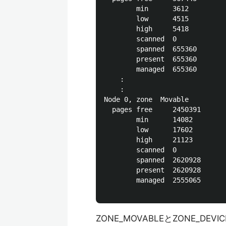
        min      3612

        low      4515

        high     5418

        scanned  0

        spanned  655360

        present  655360

        managed  655360

    :

    :

Node 0, zone  Movable

  pages free     2450391

        min      14082

        low      17602

        high     21123

        scanned  0

        spanned  2620928

        present  2620928

        managed  2555065

ZONE_MOVABLEとZONE_D