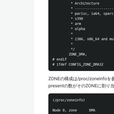
         * Architecture        
         * --------------------
         * parisc, ia64, sparc 
         * s390                
         * arm                 
         * alpha              
         *

         * i386, x86_64 and mu
         *                     
         */

        ZONE_DMA,

# endif

ZONEの構成は/proc/zonei
presentの数がそのZONEに割
(/proc/zoneinfo)

Node 0, zone      DMA
