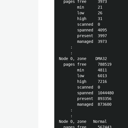
  pages free     3973

        min      21

        low      26

        high     31

        scanned  0

        spanned  4095

        present  3997

        managed  3973

     :

     :

Node 0, zone    DMA32

  pages free     788519

        min      4811

        low      6013

        high     7216

        scanned  0

        spanned  1044480

        present  893356

        managed  873600

     :

     :

Node 0, zone   Normal

  pages free     567443
