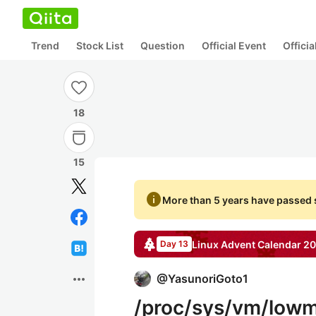
Trend
Stock List
Question
Official Event
Offici
18
15
info
More than 5 years have passed s
Linux
Advent Calendar
20
Day 13
more_horiz
@
YasunoriGoto1
/proc/sys/vm/lo