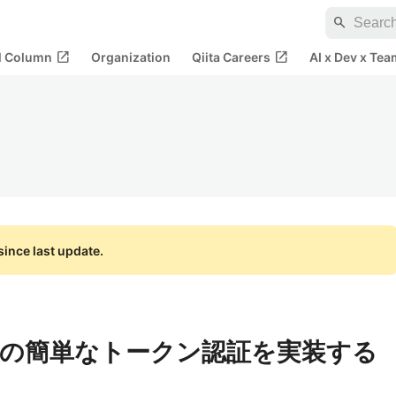
search
open_in_new
open_in_new
al Column
Organization
Qiita Careers
AI x Dev x Tea
ince last update.
sでAPIの簡単なトークン認証を実装する