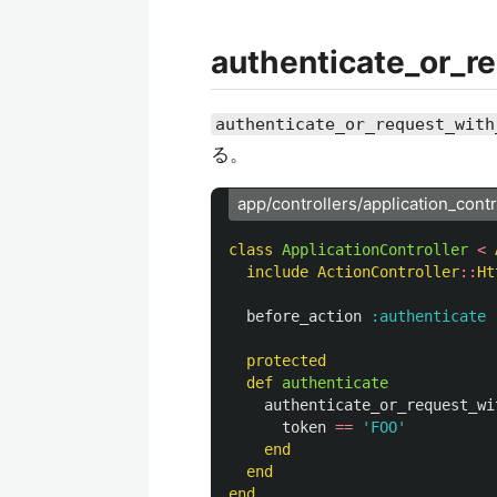
authenticate_or_
authenticate_or_request_with
る。
app/controllers/application_contr
class
ApplicationController
<
include
ActionController
::
Ht
before_action
:authenticate
protected
def
authenticate
authenticate_or_request_wi
token
==
'FOO'
end
end
end