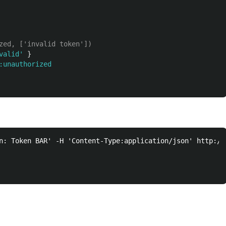
zed, ['invalid token'])
valid'
}
:unauthorized
n: Token BAR' -H 'Content-Type:application/json' http://