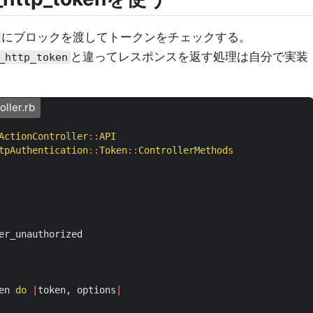
にブロックを渡してトークンをチェックする。
と違ってレスポンスを返す処理は自分で実装
_http_token
oller.rb
ActionController
::
API
tpAuthentication
::
Token
::
ControllerMethods
er_unauthorized
en
do
|
token
,
options
|