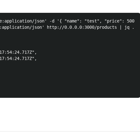
e:application/json' -d '{ "name": "test", "price": 500 }
:application/json' http://0.0.0.0:3000/products | jq . 

17:54:24.717Z",

17:54:24.717Z",
