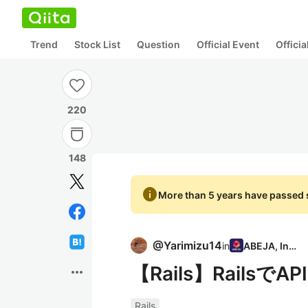
Trend
Stock List
Question
Official Event
Offici
220
148
info
More than 5 years have passed s
@
Yarimizu14
in
ABEJA, Inc.
【Rails】Rail
more_horiz
Rails