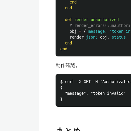
end
end
def
render_unauthorized
# render_errors(:unauthori
obj
=
{
message: 
'token in
render
json: 
obj
,
status: 
end
end
動作確認。
$ curl -X GET -H 'Authorizatio
{

  "message": "token invalid"
