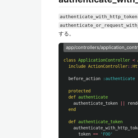
authenticate_with_http_token
authenticate_or_request_with
する。
app/controllers/application_contr
class
ApplicationController
<
include
ActionController
::
Ht
before_action
:authenticate
protected
def
authenticate
authenticate_token
||
rend
end
def
authenticate_token
authenticate_with_http_tok
token
==
'FOO'