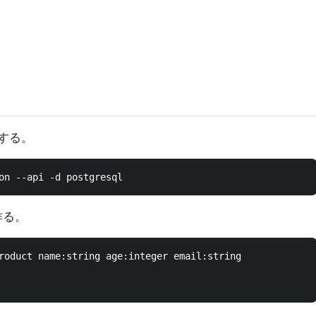
する。
作る。
roduct name:string age:integer email:string
