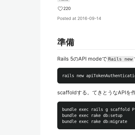
220
Posted at
2016-09-14
準備
Rails 5のAPI modeで
Rails new
scaffoldする。てきとうなAPIを
bundle exec rails g scaffold P
bundle exec rake db:setup
