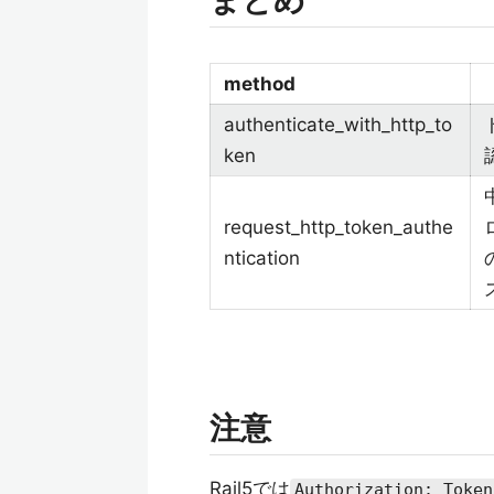
まとめ
method
authenticate_with_http_to
ken
request_http_token_authe
ntication
注意
Rail5では
Authorization: Token