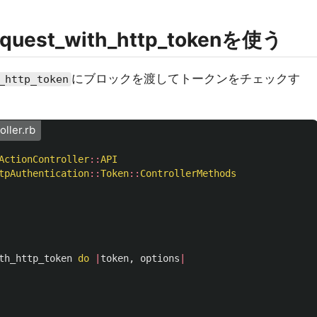
request_with_http_tokenを使う
にブロックを渡してトークンをチェックす
_http_token
oller.rb
ActionController
::
API
tpAuthentication
::
Token
::
ControllerMethods
th_http_token
do
|
token
,
options
|