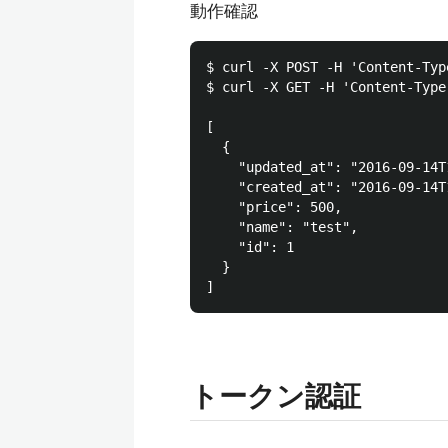
動作確認
$ curl -X POST -H 'Content-Typ
$ curl -X GET -H 'Content-Type
[

  {

    "updated_at": "2016-09-14T
    "created_at": "2016-09-14T
    "price": 500,

    "name": "test",

    "id": 1

  }

トークン認証