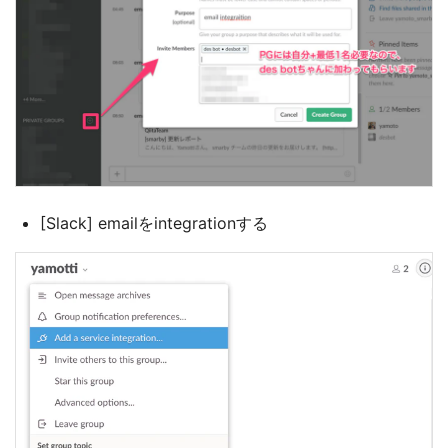
[Slack] emailをintegrationする