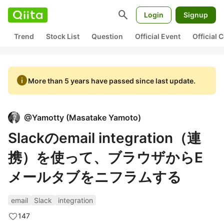
search
Login
Signup
Trend
Stock List
Question
Official Event
Official
info
More than 5 years have passed since last update.
@
Yamotty
(
Masatake Yamoto
)
Slackのemail integration（連
携）を使って、ブラウザからE
メールタブをニフラムする
email
Slack
integration
147