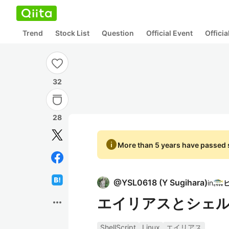
Trend
Stock List
Question
Official Event
Offici
32
28
info
More than 5 years have passed s
@
YSL0618
(
Y Sugihara
)
in
エイリアスとシェ
more_horiz
ShellScript
Linux
エイリアス