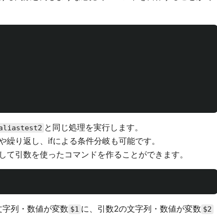
と同じ処理を実行します。
aliastest2
や繰り返し、ifによる条件分岐も可能です。
して引数を使ったコマンドを作ることができます。
文字列・数値が変数
に、引数2の文字列・数値が変数
$1
$2