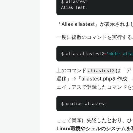
$ 
aliastest

「Alias aliastest」が表示され
一度に複数のコマンドを実行するエ
$ 
alias 
aliastest2
=
'mkdir alia
上のコマンド
は「ディ
aliastest2
遷移」→「aliastest.php
エイリアスで登録したコマンドを
$ 
unalias 
ここで冒頭に先述したとおり、ひ
Linux環境やシェルのシステム