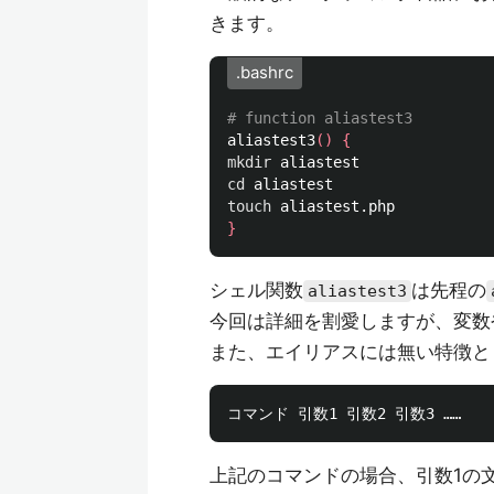
きます。
.bashrc
# function aliastest3
aliastest3
()
{
mkdir 
cd 
touch 
}
シェル関数
は先程の
aliastest3
今回は詳細を割愛しますが、変数
また、エイリアスには無い特徴と
上記のコマンドの場合、引数1の