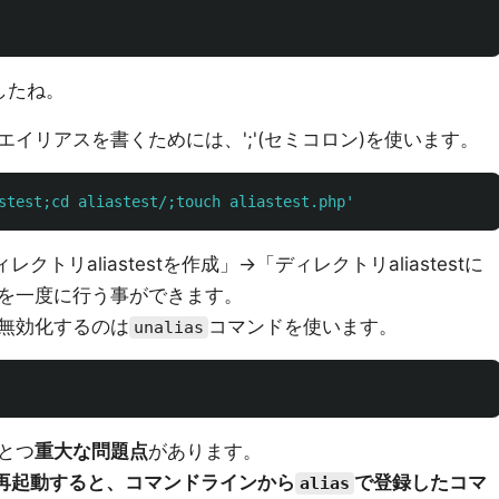
ましたね。
イリアスを書くためには、';'(セミコロン)を使います。
stest;cd aliastest/;touch aliastest.php'
レクトリaliastestを作成」→「ディレクトリaliastestに
を作成」を一度に行う事ができます。
無効化するのは
コマンドを使います。
unalias
とつ
重大な問題点
があります。
を再起動すると、コマンドラインから
で登録したコマ
alias