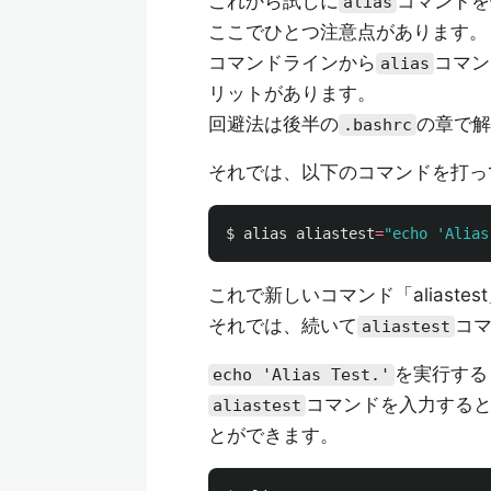
これから試しに
コマンドを
alias
ここでひとつ注意点があります。
コマンドラインから
コマン
alias
リットがあります。
回避法は後半の
の章で解
.bashrc
それでは、以下のコマンドを打っ
$ 
alias 
aliastest
=
"echo 'Alias
これで新しいコマンド「aliaste
それでは、続いて
コ
aliastest
を実行すると
echo 'Alias Test.'
コマンドを入力する
aliastest
とができます。