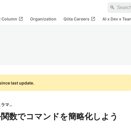
search
open_in_new
open_in_new
al Column
Organization
Qiita Careers
AI x Dev x Tea
ince last update.
ヒラマサ
ル関数でコマンドを簡略化しよう