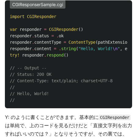
CGIResponserSample.cgi
import
CGIResponder
var
responder
=
CGIResponder
()
responder
.
status
=
.
ok
responder
.
contentType
=
ContentType
(
pathExtension
:
.
responder
.
content
=
.
string
(
"Hello, World!
\n
"
,
encod
try!
responder
.
respond
()
// -- Output --
// Status: 200 OK
// Content-Type: text/plain; charset=UTF-8
//
// Hello, World!
//
Y: のように書くことができます。基本的に
CGIResponder
は単純で、上のコードを見るだけだと「直接文字列を出力
すればいいのでは？」となりそうですが、その裏では、