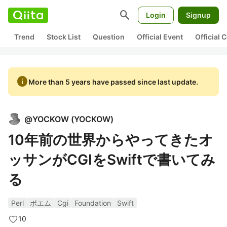
search
Login
Signup
Trend
Stock List
Question
Official Event
Official
info
More than 5 years have passed since last update.
@
YOCKOW
(
YOCKOW
)
10年前の世界からやってきたオ
ッサンがCGIをSwiftで書いてみ
る
Perl
ポエム
Cgi
Foundation
Swift
10