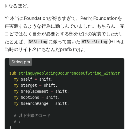
I: なるほど。
Y: 本当にFoundationが好きすぎて、PerlでFoundationを
再実装するような行為に勤しんでいました。もちろん、完
コピではなく自分が必要とする部分だけの実装でしたが。
たとえば、
に倣って書いた
(HTBは
NSString
HTB::String
当時のサイト名にちなんだprefix)では、
String.pm
sub 
stringByReplacingOccurrencesOfString_withString_
my
$self
=
shift
;
my
$target
=
shift
;
my
$replacement
=
shift
;
my
$options
=
shift
;
my
$searchRange
=
shift
;
# 以下実際のコード
# :
}