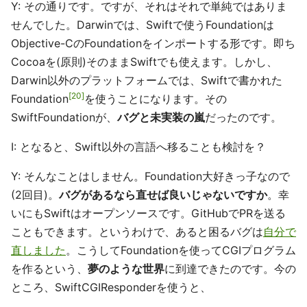
Y: その通りです。ですが、それはそれで単純ではありま
せんでした。Darwinでは、Swiftで使うFoundationは
Objective-CのFoundationをインポートする形です。即ち
Cocoaを(原則)そのままSwiftでも使えます。しかし、
Darwin以外のプラットフォームでは、Swiftで書かれた
20
Foundation
を使うことになります。その
SwiftFoundationが、
バグと未実装の嵐
だったのです。
I: となると、Swift以外の言語へ移ることも検討を？
Y: そんなことはしません。Foundation大好きっ子なので
(2回目)。
バグがあるなら直せば良いじゃないですか
。幸
いにもSwiftはオープンソースです。GitHubでPRを送る
こともできます。というわけで、あると困るバグは
自分で
直しました
。こうしてFoundationを使ってCGIプログラム
を作るという、
夢のような世界
に到達できたのです。今の
ところ、SwiftCGIResponderを使うと、