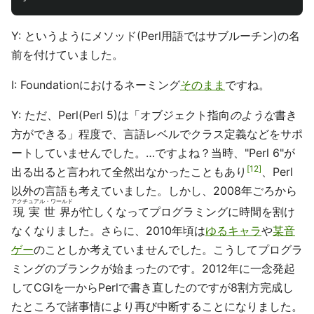
Y: というようにメソッド(Perl用語ではサブルーチン)の名
前を付けていました。
I: Foundationにおけるネーミング
そのまま
ですね。
Y: ただ、Perl(Perl 5)は「オブジェクト指向
のような
書き
方ができる」程度で、言語レベルでクラス定義などをサポ
ートしていませんでした。…ですよね？当時、"Perl 6"が
12
出る出ると言われて全然出なかったこともあり
、Perl
以外の言語も考えていました。しかし、2008年ごろから
アクチュアル・ワールド
現実世界
が忙しくなってプログラミングに時間を割け
なくなりました。さらに、2010年頃は
ゆるキャラ
や
某音
ゲー
のことしか考えていませんでした。こうしてプログラ
ミングのブランクが始まったのです。2012年に一念発起
してCGIを一からPerlで書き直したのですが8割方完成し
たところで諸事情により再び中断することになりました。