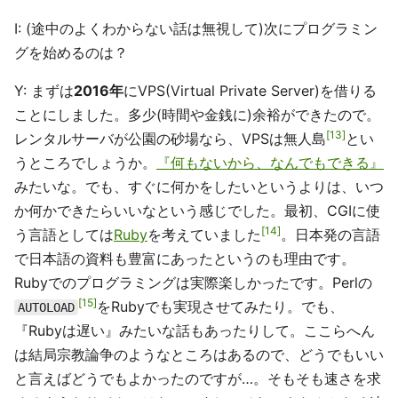
I: (途中のよくわからない話は無視して)次にプログラミン
グを始めるのは？
Y: まずは
2016年
にVPS(Virtual Private Server)を借りる
ことにしました。多少(時間や金銭に)余裕ができたので。
13
レンタルサーバが公園の砂場なら、VPSは無人島
とい
うところでしょうか。
『何もないから、なんでもできる』
みたいな。でも、すぐに何かをしたいというよりは、いつ
か何かできたらいいなという感じでした。最初、CGIに使
14
う言語としては
Ruby
を考えていました
。日本発の言語
で日本語の資料も豊富にあったというのも理由です。
Rubyでのプログラミングは実際楽しかったです。Perlの
15
をRubyでも実現させてみたり。でも、
AUTOLOAD
『Rubyは遅い』みたいな話もあったりして。ここらへん
は結局宗教論争のようなところはあるので、どうでもいい
と言えばどうでもよかったのですが…。そもそも速さを求