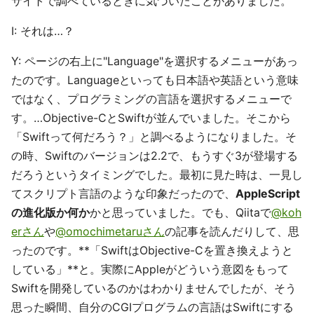
サイトで調べているときに気づいたことがありました。
I: それは…？
Y: ページの右上に"Language"を選択するメニューがあっ
たのです。Languageといっても日本語や英語という意味
ではなく、プログラミングの言語を選択するメニューで
す。…Objective-CとSwiftが並んでいました。そこから
「Swiftって何だろう？」と調べるようになりました。そ
の時、Swiftのバージョンは2.2で、もうすぐ3が登場する
だろうというタイミングでした。最初に見た時は、一見し
てスクリプト言語のような印象だったので、
AppleScript
の進化版か何か
かと思っていました。でも、Qiitaで
@koh
erさん
や
@omochimetaruさん
の記事を読んだりして、思
ったのです。**「SwiftはObjective-Cを置き換えようと
している」**と。実際にAppleがどういう意図をもって
Swiftを開発しているのかはわかりませんでしたが、そう
思った瞬間、自分のCGIプログラムの言語はSwiftにする