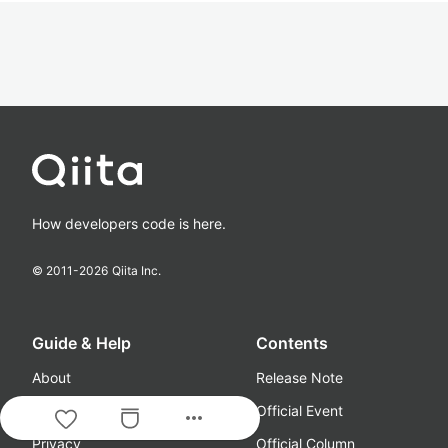
How developers code is here.
© 2011-
2026
Qiita Inc.
Guide & Help
Contents
About
Release Note
Terms
Official Event
more_horiz
Privacy
Official Column