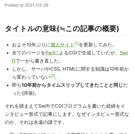
Posted at
2021-03-29
タイトルの意味(≒この記事の概要)
1
およそ10年ぶりに
個人サイト
を更新してみた。
全てのページを
Perl
によるCGIで生成していたが、
Swi
ft
で一から書き直した。
しかし、サーバやCSS, HTMLに関する知識は10年前か
2
ら変わっていない
。
即ち
10年前からタイムスリップしてきたことと同じ
だ
った(誇張)。
それを踏まえてSwiftでCGIプログラムを書いた経緯をイ
ンタビュー形式で記事にします。なぜインタビュー形式な
のか、それは永遠の謎です。