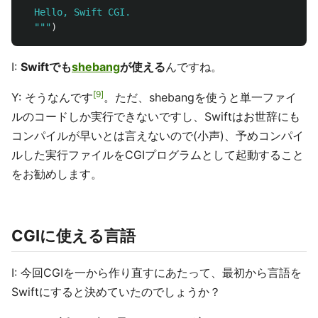
  Hello, Swift CGI.

  """
)
I:
Swiftでも
shebang
が使える
んですね。
9
Y: そうなんです
。ただ、shebangを使うと単一ファイ
ルのコードしか実行できないですし、Swiftはお世辞にも
コンパイルが早いとは言えないので(小声)、予めコンパイ
ルした実行ファイルをCGIプログラムとして起動すること
をお勧めします。
CGIに使える言語
I: 今回CGIを一から作り直すにあたって、最初から言語を
Swiftにすると決めていたのでしょうか？