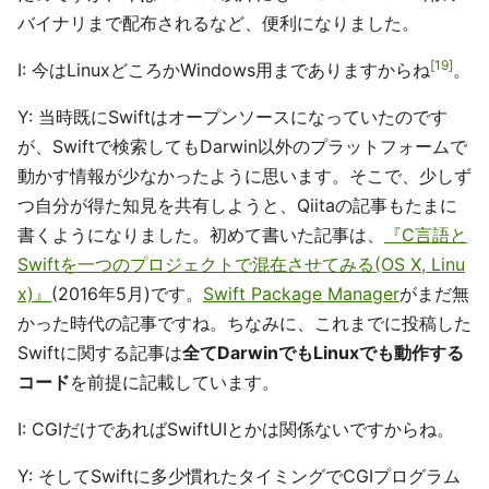
バイナリまで配布されるなど、便利になりました。
19
I: 今はLinuxどころかWindows用までありますからね
。
Y: 当時既にSwiftはオープンソースになっていたのです
が、Swiftで検索してもDarwin以外のプラットフォームで
動かす情報が少なかったように思います。そこで、少しず
つ自分が得た知見を共有しようと、Qiitaの記事もたまに
書くようになりました。初めて書いた記事は、
『C言語と
Swiftを一つのプロジェクトで混在させてみる(OS X, Linu
x)』
(2016年5月)です。
Swift Package Manager
がまだ無
かった時代の記事ですね。ちなみに、これまでに投稿した
Swiftに関する記事は
全てDarwinでもLinuxでも動作する
コード
を前提に記載しています。
I: CGIだけであればSwiftUIとかは関係ないですからね。
Y: そしてSwiftに多少慣れたタイミングでCGIプログラム