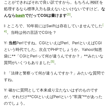
ことができればそれで良い訳ですから。もちろん
を
POST
処理するなら標準入力も扱えないといけないですけど。
な
3
んなら
bash
でだってCGIは書けます
。
I: ところで、10年前にはSwiftは存在していませんでした
4
。当時は何の言語でCGIを？
Y:
当然
Perlですね。CGIといえばPerl、PerlといえばCGI
という時代でした。次点でPHPでしょうか。Yahoo!知恵
袋に**「CGIとPerlって何が違うんですか？」**みたいな
5
質問がいくつもありました
。
I: 「法律と警察って何が違うんですか？」みたいな質問で
すね。
Y: 確かに質問として本来成り立たないはずのものです
が、それだけ**CGIといえばPerlという“常識”**があった
のでしょう。