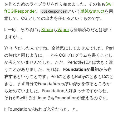
を作るためのライブラリを作り始めました。その名も
Swi
ftCGIResponder
。
という
単純なstruct
を用
CGIResponder
意して、CGIとしての出力を任せるというものです。
I: 一応、その頃には
Kitura
も
Vapor
も登場済みだとは思い
ますが…。
Y: そうだったんですね。全然気にしてませんでした。Perl
の時代と同じように、一からCGIプログラムを書くことし
か考えていませんでした。ただ、Perlの時代とは大きく違
うことがありました。それは、
Foundationが最初から存
在する
ということです。PerlのときもRubyのときもCのと
きも、まず自分で
Foundationっぽい何か
を作るところか
ら始めていました。Foundation大好きっ子ですからね。
それがSwiftではLinuxでもFoundationが使えるのです。
I: Foundationがあれば充分だった、と。