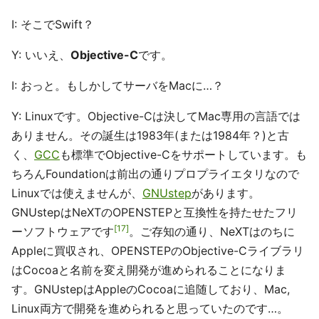
I: そこでSwift？
Y: いいえ、
Objective-C
です。
I: おっと。もしかしてサーバをMacに…？
Y: Linuxです。Objective-Cは決してMac専用の言語では
ありません。その誕生は1983年(または1984年？)と古
く、
GCC
も標準でObjective-Cをサポートしています。も
ちろんFoundationは前出の通りプロプライエタリなので
Linuxでは使えませんが、
GNUstep
があります。
GNUstepはNeXTのOPENSTEPと互換性を持たせたフリ
17
ーソフトウェアです
。ご存知の通り、NeXTはのちに
Appleに買収され、OPENSTEPのObjective-Cライブラリ
はCocoaと名前を変え開発が進められることになりま
す。GNUstepはAppleのCocoaに追随しており、Mac,
Linux両方で開発を進められると思っていたのです…。