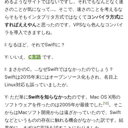
めるようなサイトではないですし。それでもなんとなく速
さのことが気になって…。そこで、速さのことを考えるな
らそもそもインタプリタ方式ではなくて
コンパイラ方式に
すればええやん
と思ったのです。VPSなら色んなコンパイ
ラを導入できますしね。
I: なるほど、それでSwiftに？
Y: いいえ、
C言語
です。
I: まさかのC。…なぜSwiftではなかったのでしょう？
Swiftは2015年末にはオープンソース化もされ、名目上
Linux対応も謳っていましたが。
Y: ただ単に
Swiftを知らなかった
のです。Mac OS X用の
16
ソフトウェアを作ったのは2005年が最後でした
。そこ
からはMacソフト開発からは遠ざかっていたので、Swift
などというものの存在に触れる機会がなかった訳です。結
果的に、まずはC言語を試すことになりました。