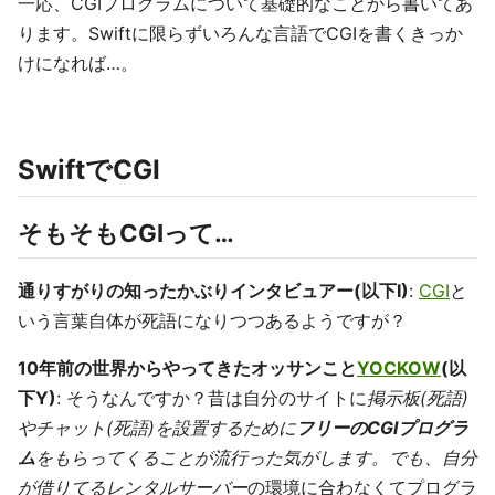
一応、CGIプログラムについて基礎的なことから書いてあ
ります。Swiftに限らずいろんな言語でCGIを書くきっか
けになれば…。
SwiftでCGI
そもそもCGIって…
通りすがりの知ったかぶりインタビュアー(以下I)
:
CGI
と
いう言葉自体が死語になりつつあるようですが？
10年前の世界からやってきたオッサンこと
YOCKOW
(以
下Y)
: そうなんですか？昔は自分のサイトに
掲示板(死語)
や
チャット(死語)
を設置するために
フリーのCGIプログラ
ム
をもらってくることが流行った気がします。でも、自分
が借りてる
レンタルサーバー
の環境に合わなくてプログラ