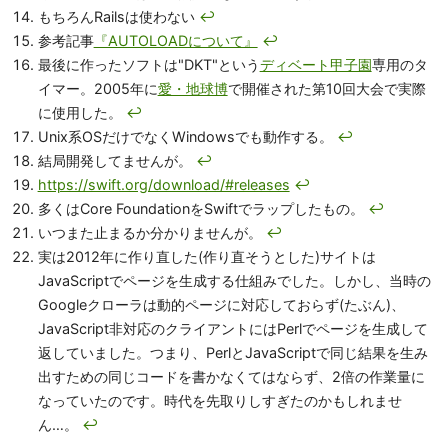
もちろんRailsは使わない
↩
参考記事
『AUTOLOADについて』
↩
最後に作ったソフトは"DKT"という
ディベート甲子園
専用のタ
イマー。2005年に
愛・地球博
で開催された第10回大会で実際
に使用した。
↩
Unix系OSだけでなくWindowsでも動作する。
↩
結局開発してませんが。
↩
https://swift.org/download/#releases
↩
多くはCore FoundationをSwiftでラップしたもの。
↩
いつまた止まるか分かりませんが。
↩
実は2012年に作り直した(作り直そうとした)サイトは
JavaScriptでページを生成する仕組みでした。しかし、当時の
Googleクローラは動的ページに対応しておらず(たぶん)、
JavaScript非対応のクライアントにはPerlでページを生成して
返していました。つまり、PerlとJavaScriptで同じ結果を生み
出すための同じコードを書かなくてはならず、2倍の作業量に
なっていたのです。時代を先取りしすぎたのかもしれませ
ん…。
↩