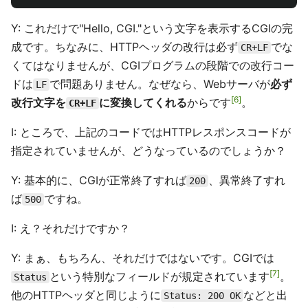
Y: これだけで"Hello, CGI."という文字を表示するCGIの完
成です。ちなみに、HTTPヘッダの改行は必ず
でな
CR+LF
くてはなりませんが、CGIプログラムの段階での改行コー
ドは
で問題ありません。なぜなら、Webサーバが
必ず
LF
6
改行文字を
に変換してくれる
からです
。
CR+LF
I: ところで、上記のコードではHTTPレスポンスコードが
指定されていませんが、どうなっているのでしょうか？
Y: 基本的に、CGIが正常終了すれば
、異常終了すれ
200
ば
ですね。
500
I: え？それだけですか？
Y: まぁ、もちろん、それだけではないです。CGIでは
7
という特別なフィールドが規定されています
。
Status
他のHTTPヘッダと同じように
などと出
Status: 200 OK