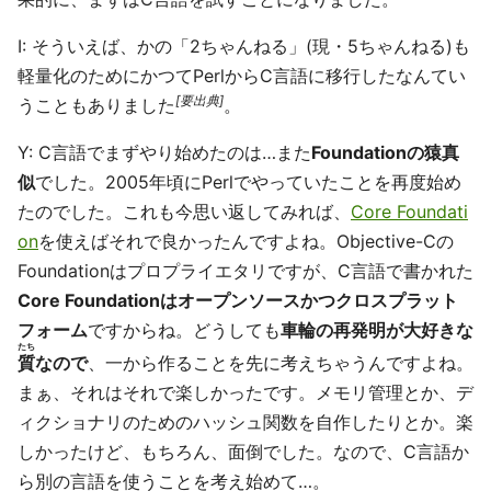
I: そういえば、かの「2ちゃんねる」(現・5ちゃんねる)も
軽量化のためにかつてPerlからC言語に移行したなんてい
[要出典]
うこともありました
。
Y: C言語でまずやり始めたのは…また
Foundationの猿真
似
でした。2005年頃にPerlでやっていたことを再度始め
たのでした。これも今思い返してみれば、
Core Foundati
on
を使えばそれで良かったんですよね。Objective-Cの
Foundationはプロプライエタリですが、C言語で書かれた
Core Foundationはオープンソースかつクロスプラット
フォーム
ですからね。どうしても
車輪の再発明が大好きな
たち
質
なので
、一から作ることを先に考えちゃうんですよね。
まぁ、それはそれで楽しかったです。メモリ管理とか、デ
ィクショナリのためのハッシュ関数を自作したりとか。楽
しかったけど、もちろん、面倒でした。なので、C言語か
ら別の言語を使うことを考え始めて…。