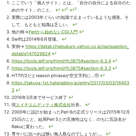
ここでいう「個人サイト」とは、「自分の自分による自分のた
2
3
めのサイト」のこと。
↩
↩
↩
実際には2003年ぐらいの知識で止まっているような感覚。そ
して、もともと知識は乏しい。
↩
他の例→
Perlから始めないCGI入門
↩
Swiftは2014年6月登場。
↩
実例→
https://detail.chiebukuro.yahoo.co.jp/qa/question_
detail/q147029824
↩
https://tools.ietf.org/html/rfc3875#section-6.3.4
↩
https://tools.ietf.org/html/rfc3875#section-6.3.3
↩
HTTP/2だとreason phraseが空文字列に…🥺
↩
https://takuya-1st.hatenablog.jp/entry/2017/03/03/16403
3
↩
2016年3月末でサービス終了
↩
現
エイチエムディティ株式会社
社長。
↩
2000年に設計が始まったPerl 6の正式リリースは2015年12月
25日のこと。結局Perl 5との互換性はなく、のちに言語名が
Rakuに変わった。
↩
専サバに比べれば狭い無人島なのでしょうが…。
↩