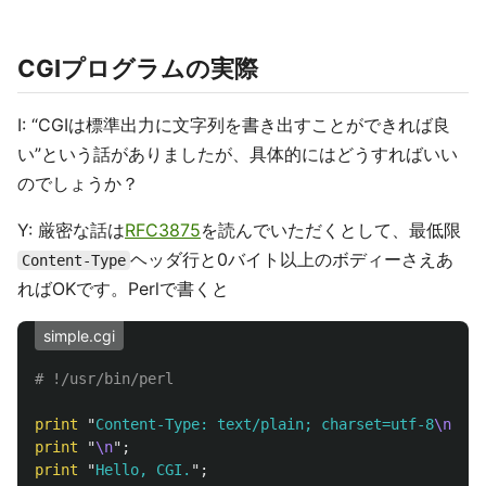
CGIプログラムの実際
I: “CGIは標準出力に文字列を書き出すことができれば良
い”という話がありましたが、具体的にはどうすればいい
のでしょうか？
Y: 厳密な話は
RFC3875
を読んでいただくとして、最低限
ヘッダ行と0バイト以上のボディーさえあ
Content-Type
ればOKです。Perlで書くと
simple.cgi
# !/usr/bin/perl
print
"
Content-Type: text/plain; charset=utf-8
\n
";
print
"
\n
";
print
"
Hello, CGI.
";