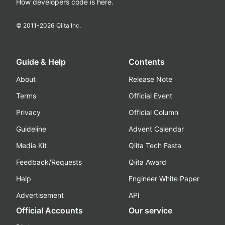
How developers code is here.
© 2011-
2026
Qiita Inc.
Guide & Help
Contents
About
Release Note
Terms
Official Event
Privacy
Official Column
Guideline
Advent Calendar
Media Kit
Qiita Tech Festa
Feedback/Requests
Qiita Award
Help
Engineer White Paper
Advertisement
API
Official Accounts
Our service