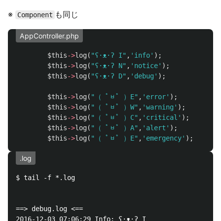
※
も同じ
Component
AppController.php
$this
->
log
(
"ʕ·ᴥ·ʔ I"
,
'info'
);
$this
->
log
(
"ʕ·ᴥ·ʔ N"
,
'notice'
);
$this
->
log
(
"ʕ·ᴥ·ʔ D"
,
'debug'
);
$this
->
log
(
"（ ﾟᆸﾟ ）E"
,
'error'
);
$this
->
log
(
"（ ﾟᆸﾟ ）W"
,
'warning'
);
$this
->
log
(
"（ ﾟᆸﾟ ）C"
,
'critical'
);
$this
->
log
(
"（ ﾟᆸﾟ ）A"
,
'alert'
);
$this
->
log
(
"（ ﾟᆸﾟ ）E"
,
'emergency'
);
.log
$ tail -f *.log

==> debug.log <==

2016-12-03 07:06:29 Info: ʕ·ᴥ·ʔ I
