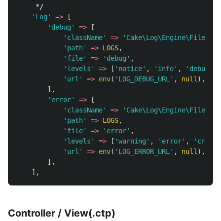
     */
'Log'
=>
[
'debug'
=>
[
'className'
=>
'Cake\Log\Engine\FileLog'
'path'
=>
LOGS
,
'file'
=>
'debug'
,
'levels'
=>
[
'notice'
,
'info'
,
'debug'
],
'url'
=>
env
(
'LOG_DEBUG_URL'
,
null
),
],
'error'
=>
[
'className'
=>
'Cake\Log\Engine\FileLog'
'path'
=>
LOGS
,
'file'
=>
'error'
,
'levels'
=>
[
'warning'
,
'error'
,
'critic
'url'
=>
env
(
'LOG_ERROR_URL'
,
null
),
],
],
Controller / View(.ctp)