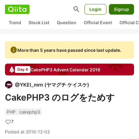
search
Login
Signup
Trend
Stock List
Question
Official Event
Official
info
More than 5 years have passed since last update.
CakePHP3
Advent Calendar
2016
Day 4
@
YKEI_mrn
(
ヤマグチ ケイスケ
)
CakePHP3 のログをためす
PHP
cakephp3
7
Posted at
2016-12-03