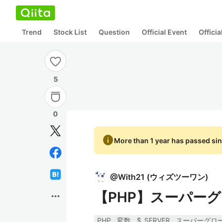
Trend
Stock List
Question
Official Event
Offici
5
0
info
More than 1 year has passed sin
@
With21
(
ウィズツーワン
)
【PHP】スーパーグ
more_horiz
PHP
変数
$_SERVER
スーパーグロ