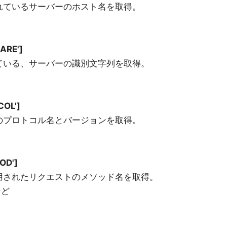
れているサーバーのホスト名を取得。
ARE']
ている、サーバーの識別文字列を取得。
OL']
のプロトコル名とバージョンを取得。
OD']
用されたリクエストのメソッド名を取得。
など
]