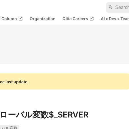
search
open_in_new
open_in_new
al Column
Organization
Qiita Careers
AI x Dev x Tea
ce last update.
ローバル変数$_SERVER
ーバル変数