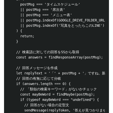
      postMsg === 'タイムスケジュール'

      || postMsg === '席次表'

      || postMsg === 'メニュー表'

      || postMsg.indexOf(GOOGLE_DRIVE_FOLDER_URL) !=
      || postMsg.indexOf('写真をとったらこのLINE') !== 
    ) {

      return;

    }

    // 検索語に対しての回答をSSから取得

    const answers = findResponseArray(postMsg);

    // 回答メッセージを作成

    let replyText = '「' + postMsg + '」ですね。
    // 回答の有無に応じて分岐

    if (answers.length === 0) {

      // 「類似の検索キーワード」がないかチェック

      const mayBeWord = findMaybe(postMsg);

      if (typeof mayBeWord === "undefined") {

        // 回答がない場合の定型文

        sendMessage(replyToken, '答えが見