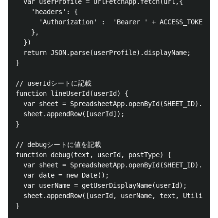
  var userProfile = UrlFetchApp.fetch(url,{

    'headers': {

      'Authorization' :  'Bearer ' + ACCESS_TOKEN,

    },

  })

  return JSON.parse(userProfile).displayName;

}

// userIdシートに記載

function lineUserId(userId) {

  var sheet = SpreadsheetApp.openById(SHEET_ID).getS
  sheet.appendRow([userId]);

}

// debugシートに値を記載

function debug(text, userId, postType) {

  var sheet = SpreadsheetApp.openById(SHEET_ID).getS
  var date = new Date();

  var userName = getUserDisplayName(userId);

  sheet.appendRow([userId, userName, text, Utilities
}
