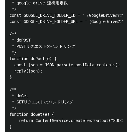
 * google drive 連携用定数

 */

const GOOGLE_DRIVE_FOLDER_ID = '（GoogleDriveのフ
const GOOGLE_DRIVE_FOLDER_URL = '（GoogleDriveの
/**

 * doPOST

 * POSTリクエストのハンドリング

 */

function doPost(e) {

  const json = JSON.parse(e.postData.contents);

  reply(json);

}

/** 

 * doGet

 * GETリクエストのハンドリング

 */

function doGet(e) {

    return ContentService.createTextOutput("SUCCESS"
}
