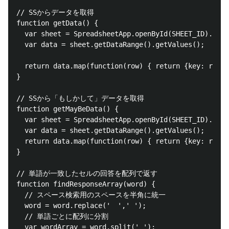
// SSからデータを取得

function getData() {

  var sheet = SpreadsheetApp.openById(SHEET_ID).getS
  var data = sheet.getDataRange().getValues();

  return data.map(function(row) { return {key: row[0
}

// SSから「もしかして」データを取得

function getMayBeData() {

  var sheet = SpreadsheetApp.openById(SHEET_ID).getS
  var data = sheet.getDataRange().getValues();

  return data.map(function(row) { return {key: row[0
}

// 単語が一致したセルの回答を配列で返す

function findResponseArray(word) {

  // スペース検索用のスペースを半角に統一

  word = word.replace('　',' ');

  // 単語ごとに配列に分割

  var wordArray = word.split(' ');
