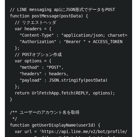
// LINE messaging apiにJSON形式でデータをPOST

function postMessage(postData) {  

  // リクエストヘッダ

  var headers = {

    "Content-Type" : "application/json; charset=UTF-
    "Authorization" : "Bearer " + ACCESS_TOKEN

  };

  // POSTオプション作成

  var options = {

    "method" : "POST",

    "headers" : headers,

    "payload" : JSON.stringify(postData)

  };

  return UrlFetchApp.fetch(REPLY, options);      

}

/** ユーザーのアカウント名を取得

 */

function getUserDisplayName(userId) {

  var url = 'https://api.line.me/v2/bot/profile/' + 