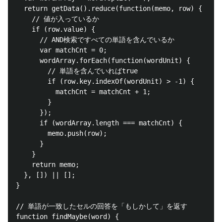
  return getData().reduce(function(memo, row) {

    // 値が入っているか

    if (row.value) {

      // AND検索ですべての単語を含んでいるか

      var matchCnt = 0;

      wordArray.forEach(function(wordUnit) {

        // 単語を含んでいればtrue

        if (row.key.indexOf(wordUnit) > -1) {

          matchCnt = matchCnt + 1;

        }

      });

      if (wordArray.length === matchCnt) {

        memo.push(row);

      }

    }

    return memo;

  }, []) || [];

}

// 単語が一致したセルの回答を「もしかして」を返す

function findMaybe(word) {
