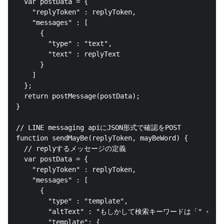
  var postData = {

    "replyToken" : replyToken,

    "messages" : [

      {

        "type" : "text",

        "text" : replyText

      }

    ]

  };

  return postMessage(postData);

}

// LINE messaging apiにJSON形式で確認をPOST

function sendMayBe(replyToken, mayBeWord) {  

  // replyするメッセージの定義

  var postData = {

    "replyToken" : replyToken,

    "messages" : [

      {

        "type" : "template",

        "altText" : "もしかして検索キーワードは「" + may
        "template": {
