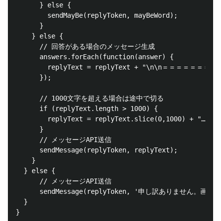
      } else {

        sendMayBe(replyToken, mayBeWord);

      }

    } else {

      // 回答がある場合のメッセージ生成

      answers.forEach(function(answer) {

        replyText = replyText + "\n\n＝＝＝＝＝＝＝＝＝＝
      });

      // 1000文字を超える場合は途中で切る

      if (replyText.length > 1000) {

        replyText = replyText.slice(0,1
      }

      // メッセージAPI送信

      sendMessage(replyToken, replyText);

    }

  } else {

      // メッセージAPI送信

      sendMessage(replyToken, '申し訳ありませ
  }

}
