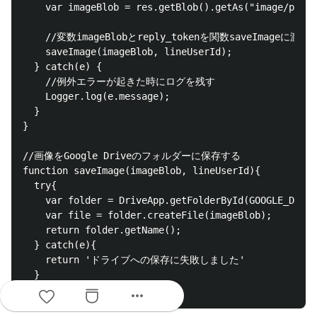
    var imageBlob = res.getBlob().getAs("image/png
    //変数imageBlobとreply_tokenを関数saveImageに渡し
    saveImage(imageBlob, lineUserId);

  } catch(e) {

    //例外エラーが起きた時にログを残す

    Logger.log(e.message);

  }

}

//画像をGoogle Driveのフォルダーに保存する

function saveImage(imageBlob, lineUserId){

  try{

    var folder = DriveApp.getFolderById(GOOGLE_DRIVE
    var file = folder.createFile(imageBlob);

    return folder.getName();  

  } catch(e){

    return 'ドライブへの保存に失敗しました'

  }

more_horiz