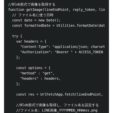
//Blob形式で画像を取得する

function getImage(lineEndPoint, reply_token, lineUse
  // ファイル名に使う日時

  const date = new Date();

  const formattedDate = Utilities.formatDate(date, '
  try {

    var headers = {

      "Content-Type": "application/json; charset=UTF
      "Authorization": "Bearer " + ACCESS_TOKEN

    };

    const options = {

      "method" : "get",

      "headers" : headers,

    };

    const res = UrlFetchApp.fetch(lineEndPoint, opti
    //Blob形式で画像を取得し、ファイル名を設定する

    //ファイル名: LINE画像_YYYYMMDD_HHmmss.png
