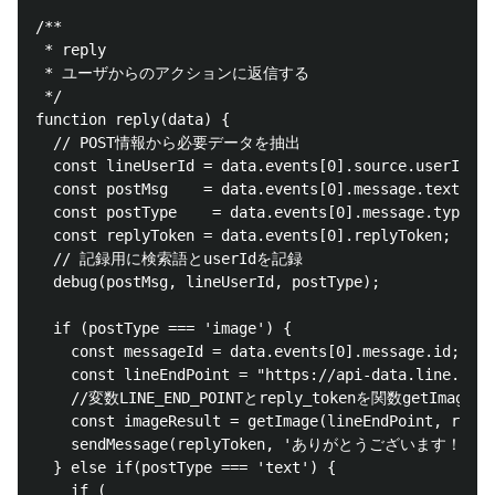
/** 

 * reply

 * ユーザからのアクションに返信する

 */

function reply(data) {

  // POST情報から必要データを抽出

  const lineUserId = data.events[0].source.userId;

  const postMsg    = data.events[0].message.text;

  const postType    = data.events[0].message.type;

  const replyToken = data.events[0].replyToken;

  // 記録用に検索語とuserIdを記録

  debug(postMsg, lineUserId, postType);

  if (postType === 'image') {

    const messageId = data.events[0].message.id;

    const lineEndPoint = "https://api-data.line.me/v
    //変数LINE_END_POINTとreply_tokenを関数getImag
    const imageResult = getImage(lineEndPoint, reply
    sendMessage(replyToken, 'ありがとうございます！皆さ
  } else if(postType === 'text') {

    if (
