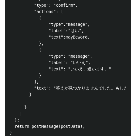
          "type": "confirm",

          "actions": [

            {

                "type":"message",

                "label":"はい",

                "text":mayBeWord,

            },

            {

                "type": "message",

                "label": "いいえ",

                "text": "いいえ、違います。"

            }

          ],

          "text": "答えが見つかりませんでした。もしかして
        }

      }

    ]

  };

  return postMessage(postData);

}
