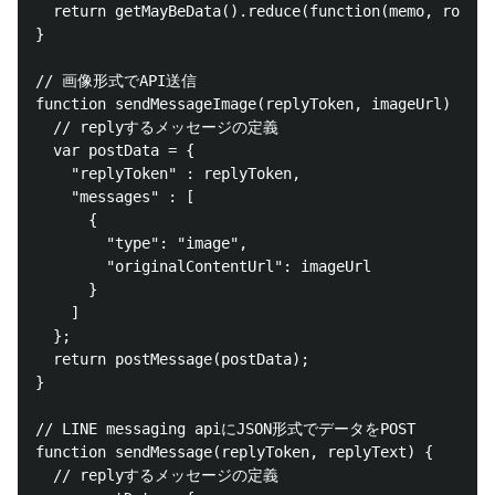
  return getMayBeData().reduce(function(memo, row) {
}

// 画像形式でAPI送信

function sendMessageImage(replyToken, imageUrl) {

  // replyするメッセージの定義

  var postData = {

    "replyToken" : replyToken,

    "messages" : [

      {

        "type": "image",

        "originalContentUrl": imageUrl

      }

    ]

  };

  return postMessage(postData);

}

// LINE messaging apiにJSON形式でデータをPOST

function sendMessage(replyToken, replyText) {  

  // replyするメッセージの定義
