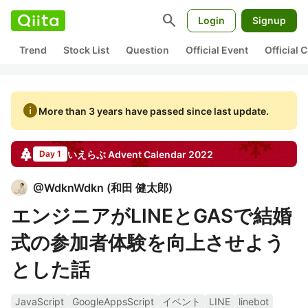
search
Login
Signup
Trend
Stock List
Question
Official Event
Official
info
More than 3 years have passed since last update.
いえらぶ
Advent Calendar
2022
Day 1
@
WdknWdkn
(
和田 健太郎
)
エンジニアがLINEとGASで結婚
式の参加者体験を向上させよう
とした話
JavaScript
GoogleAppsScript
イベント
LINE
linebot