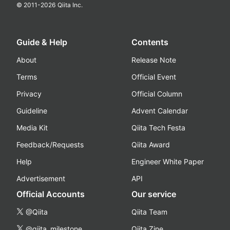
© 2011-
2026
Qiita Inc.
Guide & Help
Contents
About
Release Note
Terms
Official Event
Privacy
Official Column
Guideline
Advent Calendar
Media Kit
Qiita Tech Festa
Feedback/Requests
Qiita Award
Help
Engineer White Paper
Advertisement
API
Official Accounts
Our service
@Qiita
Qiita Team
@qiita_milestone
Qiita Zine