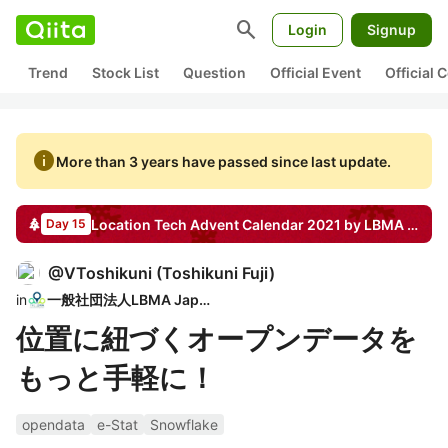
search
Login
Signup
Trend
Stock List
Question
Official Event
Official
info
More than 3 years have passed since last update.
Location Tech Advent Calendar 2021 by LBMA Japan 🛰
Day 15
@
VToshikuni
(
Toshikuni Fuji
)
in
一般社団法人LBMA Japan
位置に紐づくオープンデータを
もっと手軽に！
opendata
e-Stat
Snowflake