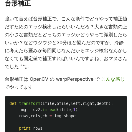
台形補正
強いて言えば台形補正で、こんな条件でどうやって補正値
だすためのエッジ検出したらいいんだろ？大きな書類の上
の小さな書類だとどっちのエッジかどうやって識別したら
いいか？などウジウジと30分ほど悩んだのですが、冷静
に考えたら歪みが毎回同じなんだからエッジ検出なんかし
なくても固定値で補正すればいいんですよね、おマヌさん
でした ^^;;;
台形補正は OpenCV の warpPerspective で
こんな感じ
でやってます
def
transform
(
ifile
,
ofile
,
left
,
right
,
depth
):
img
=
cv2
.
imread
(
ifile
,
1
)
rows
,
cols
,
ch
=
img
.
shape
print
rows