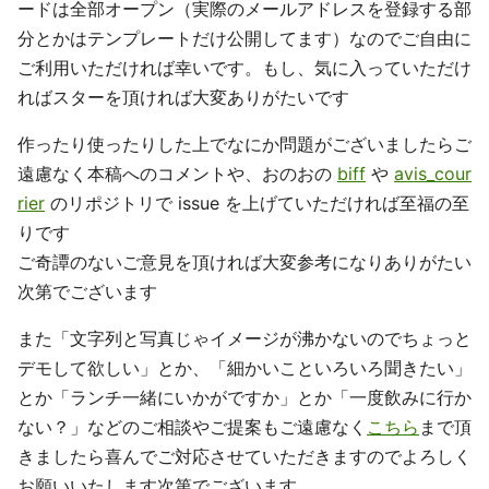
ードは全部オープン（実際のメールアドレスを登録する部
分とかはテンプレートだけ公開してます）なのでご自由に
ご利用いただければ幸いです。もし、気に入っていただけ
ればスターを頂ければ大変ありがたいです
作ったり使ったりした上でなにか問題がございましたらご
遠慮なく本稿へのコメントや、おのおの
biff
や
avis_cour
rier
のリポジトリで issue を上げていただければ至福の至
りです
ご奇譚のないご意見を頂ければ大変参考になりありがたい
次第でございます
また「文字列と写真じゃイメージが沸かないのでちょっと
デモして欲しい」とか、「細かいこといろいろ聞きたい」
とか「ランチ一緒にいかがですか」とか「一度飲みに行か
ない？」などのご相談やご提案もご遠慮なく
こちら
まで頂
きましたら喜んでご対応させていただきますのでよろしく
お願いいたします次第でございます