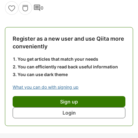
comment
0
Register as a new user and use Qiita more
conveniently
You get articles that match your needs
You can efficiently read back useful information
You can use dark theme
What you can do with signing up
Sign up
Login