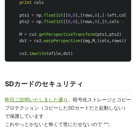
print
cols
pts1
=
np
.
float32
([[
0
,
0
],[
rows
,
0
],[
-
left
,
cols
],[
pts2
=
np
.
float32
([[
0
,
0
],[
rows
,
0
],[
0
,
cols
-
dept
M
=
cv2
.
getPerspectiveTransform
(
pts1
,
pts2
)
dst
=
cv2
.
warpPerspective
(
img
,
M
,(
cols
,
rows
))
cv2
.
imwrite
(
ofile
,
dst
)
SDカードのセキュリティ
昨日ご説明いたしました通り
、暗号化ストレージとコピー
プロテクション（コピーしたSDカードだと起動しない）
で保護しています
これやっとかないと怖くて世にだせないので ^^;