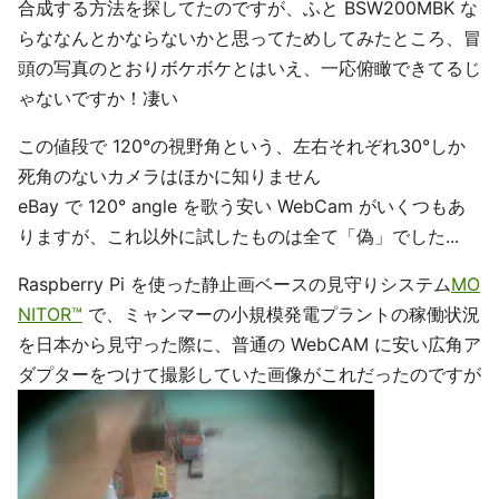
合成する方法を探してたのですが、ふと BSW200MBK な
らななんとかならないかと思ってためしてみたところ、冒
頭の写真のとおりボケボケとはいえ、一応俯瞰できてるじ
ゃないですか！凄い
この値段で 120°の視野角という、左右それぞれ30°しか
死角のないカメラはほかに知りません
eBay で 120° angle を歌う安い WebCam がいくつもあ
りますが、これ以外に試したものは全て「偽」でした...
Raspberry Pi を使った静止画ベースの見守りシステム
MO
NITOR™
で、ミャンマーの小規模発電プラントの稼働状況
を日本から見守った際に、普通の WebCAM に安い広角ア
ダプターをつけて撮影していた画像がこれだったのですが