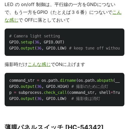
LED の on/off 制御は、平行線の一方をGNDにつない
で、もう一方をGPIO（たとえば３６番）につないで
こん
な感じ
で OFFに落としておいて
GPIO
.
setup
(
36
,
GPIO
.
OUT
)
GPIO
.
output
(
36
,
GPIO
.
LOW
)
撮影時だけ
こんな感じ
でONに上げます
command_str
=
os
.
path
.
dirname
(
os
.
path
.
abspath
(
__file
GPIO
.
output
(
36
,
GPIO
.
HIGH
)
p
=
subprocess
.
check_call
(
command_str
,
shell
=
True
)
GPIO
.
output
(
36
,
GPIO
.
LOW
)
薄膜パネルスイッチ [HC-54342]