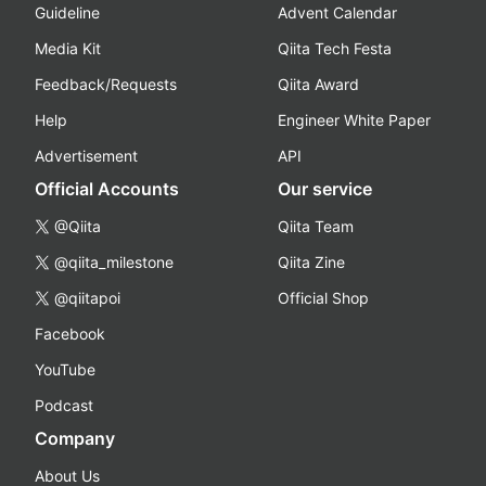
Guideline
Advent Calendar
Media Kit
Qiita Tech Festa
Feedback/Requests
Qiita Award
Help
Engineer White Paper
Advertisement
API
Official Accounts
Our service
@Qiita
Qiita Team
@qiita_milestone
Qiita Zine
@qiitapoi
Official Shop
Facebook
YouTube
Podcast
Company
About Us