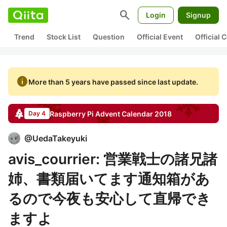
search
Login
Signup
Trend
Stock List
Question
Official Event
Official
info
More than 5 years have passed since last update.
Raspberry Pi
Advent Calendar
2018
Day 4
@
UedaTakeyuki
avis_courrier: 営業戦士の諸兄諸
姉、書類届いてます通知箱があ
るので今夜も安心して直帰でき
ますよ