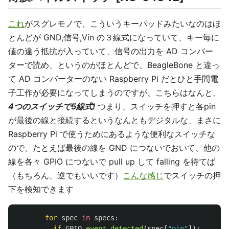
これ
がスグレモノで、こういうキーパッドみたいなのはほ
とんどが GND,信号,Vin の３線式になっていて、キー毎に
値の違う抵抗が入っていて、信号の出力を AD コンバー
ターで読め、というのがほとんどで、BeagleBone と違っ
て AD コンバーターのない Raspberry Pi だとひと手間電
子工作が必要になってしまうのですが、こちらはなんと、
4つのスイッチで5線式!
つまり、スイッチを押すと各pin
が最後の線と接続するというなんともデジタルな、まさに
Raspberry Pi で使うためにあるような便利なスイッチな
ので、たとえば最後の線を GND につないでおいて、他の
線を各々 GPIO につないで pull up して falling を待てば
（もちろん、逆でもいいです）
こんな感じ
でスイッチの押
下を検知できます
for
spec
in
specs
:
if
GPIO
.
event_detected
(
spec
[
"
pin
"
]):