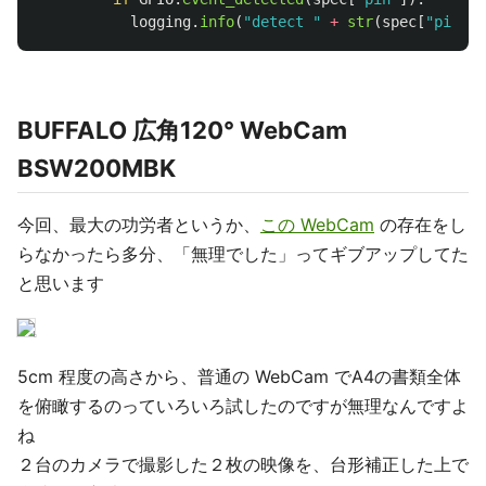
logging
.
info
(
"
detect 
"
+
str
(
spec
[
"
pin
"
])
BUFFALO 広角120° WebCam
BSW200MBK
今回、最大の功労者というか、
この WebCam
の存在をし
らなかったら多分、「無理でした」ってギブアップしてた
と思います
5cm 程度の高さから、普通の WebCam でA4の書類全体
を俯瞰するのっていろいろ試したのですが無理なんですよ
ね
２台のカメラで撮影した２枚の映像を、台形補正した上で